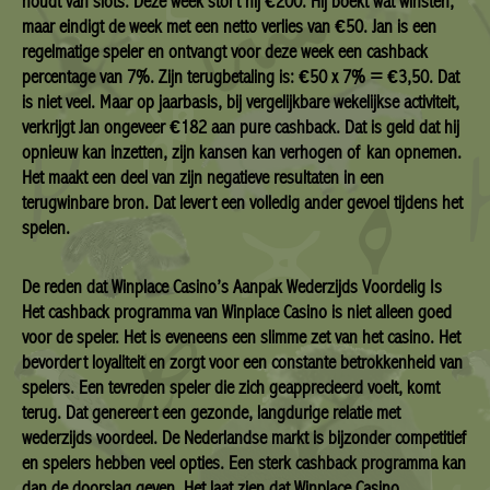
houdt van slots. Deze week stort hij €200. Hij boekt wat winsten,
maar eindigt de week met een netto verlies van €50. Jan is een
regelmatige speler en ontvangt voor deze week een cashback
percentage van 7%. Zijn terugbetaling is: €50 x 7% = €3,50. Dat
is niet veel. Maar op jaarbasis, bij vergelijkbare wekelijkse activiteit,
verkrijgt Jan ongeveer €182 aan pure cashback. Dat is geld dat hij
opnieuw kan inzetten, zijn kansen kan verhogen of kan opnemen.
Het maakt een deel van zijn negatieve resultaten in een
terugwinbare bron. Dat levert een volledig ander gevoel tijdens het
spelen.
De reden dat Winplace Casino’s Aanpak Wederzijds Voordelig Is
Het cashback programma van Winplace Casino is niet alleen goed
voor de speler. Het is eveneens een slimme zet van het casino. Het
bevordert loyaliteit en zorgt voor een constante betrokkenheid van
spelers. Een tevreden speler die zich geapprecieerd voelt, komt
terug. Dat genereert een gezonde, langdurige relatie met
wederzijds voordeel. De Nederlandse markt is bijzonder competitief
en spelers hebben veel opties. Een sterk cashback programma kan
dan de doorslag geven. Het laat zien dat Winplace Casino