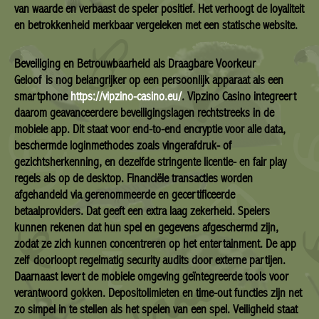
van waarde en verbaast de speler positief. Het verhoogt de loyaliteit
en betrokkenheid merkbaar vergeleken met een statische website.
Beveiliging en Betrouwbaarheid als Draagbare Voorkeur
Geloof is nog belangrijker op een persoonlijk apparaat als een
smartphone
https://vipzino-casino.eu/
. Vipzino Casino integreert
daarom geavanceerdere beveiligingslagen rechtstreeks in de
mobiele app. Dit staat voor end-to-end encryptie voor alle data,
beschermde loginmethodes zoals vingerafdruk- of
gezichtsherkenning, en dezelfde stringente licentie- en fair play
regels als op de desktop. Financiële transacties worden
afgehandeld via gerenommeerde en gecertificeerde
betaalproviders. Dat geeft een extra laag zekerheid. Spelers
kunnen rekenen dat hun spel en gegevens afgeschermd zijn,
zodat ze zich kunnen concentreren op het entertainment. De app
zelf doorloopt regelmatig security audits door externe partijen.
Daarnaast levert de mobiele omgeving geïntegreerde tools voor
verantwoord gokken. Depositolimieten en time-out functies zijn net
zo simpel in te stellen als het spelen van een spel. Veiligheid staat