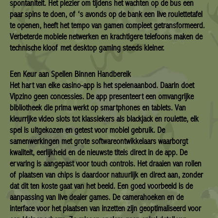
spontaniteit. Het plezier om tijdens het wachten op de bus een
paar spins te doen, of ‘s avonds op de bank een live roulettetafel
te openen, heeft het tempo van gamen compleet getransformeerd.
Verbeterde mobiele netwerken en krachtigere telefoons maken de
technische kloof met desktop gaming steeds kleiner.
Een Keur aan Spellen Binnen Handbereik
Het hart van elke casino-app is het spelenaanbod. Daarin doet
Vipzino geen concessies. De app presenteert een omvangrijke
bibliotheek die prima werkt op smartphones en tablets. Van
kleurrijke video slots tot klassiekers als blackjack en roulette, elk
spel is uitgekozen en getest voor mobiel gebruik. De
samenwerkingen met grote softwareontwikkelaars waarborgt
kwaliteit, eerlijkheid en de nieuwste titels direct in de app. De
ervaring is aangepast voor touch controls. Het draaien van rollen
of plaatsen van chips is daardoor natuurlijk en direct aan, zonder
dat dit ten koste gaat van het beeld. Een goed voorbeeld is de
aanpassing van live dealer games. De camerahoeken en de
interface voor het plaatsen van inzetten zijn geoptimaliseerd voor