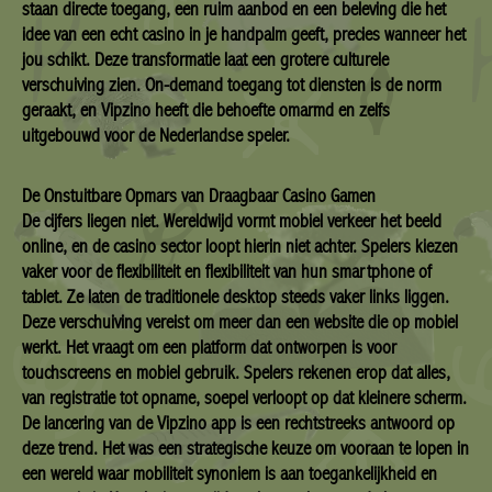
staan directe toegang, een ruim aanbod en een beleving die het
idee van een echt casino in je handpalm geeft, precies wanneer het
jou schikt. Deze transformatie laat een grotere culturele
verschuiving zien. On-demand toegang tot diensten is de norm
geraakt, en Vipzino heeft die behoefte omarmd en zelfs
uitgebouwd voor de Nederlandse speler.
De Onstuitbare Opmars van Draagbaar Casino Gamen
De cijfers liegen niet. Wereldwijd vormt mobiel verkeer het beeld
online, en de casino sector loopt hierin niet achter. Spelers kiezen
vaker voor de flexibiliteit en flexibiliteit van hun smartphone of
tablet. Ze laten de traditionele desktop steeds vaker links liggen.
Deze verschuiving vereist om meer dan een website die op mobiel
werkt. Het vraagt om een platform dat ontworpen is voor
touchscreens en mobiel gebruik. Spelers rekenen erop dat alles,
van registratie tot opname, soepel verloopt op dat kleinere scherm.
De lancering van de Vipzino app is een rechtstreeks antwoord op
deze trend. Het was een strategische keuze om vooraan te lopen in
een wereld waar mobiliteit synoniem is aan toegankelijkheid en