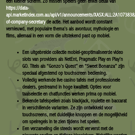
een kleiner scherm. Zo missen spelers geen enkel detail van
https://data-
api.marketindex.com.au/api/v1/announcements/XASX:ALL:2A1073838/pd
of-company-secretary
de actie. Het aanbod wordt constant
vernieuwd, met populaire thema’s als avontuur, mythologie en
films, allemaal in een vorm die uitstekend past op mobiel.
Een uitgebreide collectie mobiel-geoptimaliseerde video
slots van providers als NetEnt, Pragmatic Play en Play’n
GO. Titels als “Gonzo’s Quest” en “Sweet Bonanza” zijn
speciaal afgestemd op touchscreen bediening.
Volledig werkende live casino tafels met professionele
dealers, gestreamd in hoge kwaliteit. Opties voor
taalselectie en chatfuncties werken prima op mobiel.
Bekende tafelspellen zoals blackjack, roulette en baccarat
in verschillende varianten. Ze zijn ontwikkeld voor
touchscreens, met duidelijke knoppen en de mogelijkheid
om spelregels in te zien tijdens het spelen.
Een verzameling die steeds wordt ververst met de