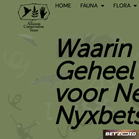
Skip
HOME
FAUNA
FLORA
to
content
Waarin 
Geheel
voor N
Nyxbet