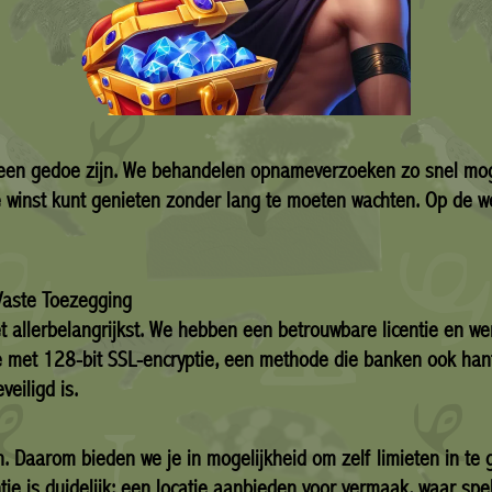
en gedoe zijn. We behandelen opnameverzoeken zo snel mogel
je winst kunt genieten zonder lang te moeten wachten. Op de we
Vaste Toezegging
et allerbelangrijkst. We hebben een betrouwbare licentie en we
we met 128-bit SSL-encryptie, een methode die banken ook han
eiligd is.
 Daarom bieden we je in mogelijkheid om zelf limieten in te g
tie is duidelijk: een locatie aanbieden voor vermaak, waar sp