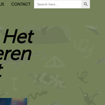
Search
US
CONTACT
for:
 Het
eren
t