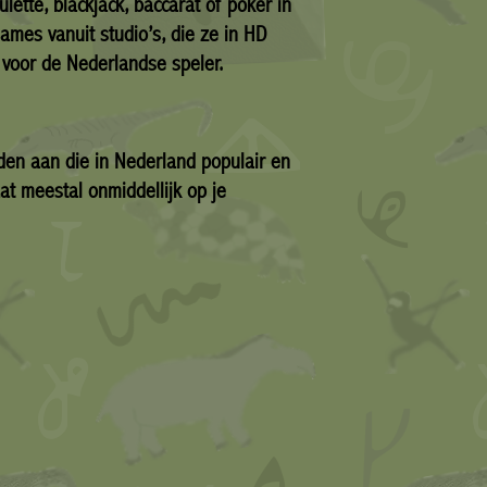
lette, blackjack, baccarat of poker in
games vanuit studio’s, die ze in HD
 voor de Nederlandse speler.
oden aan die in Nederland populair en
aat meestal onmiddellijk op je