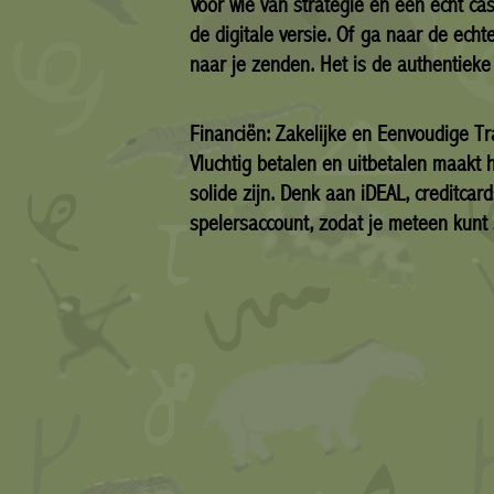
Voor wie van strategie en een echt cas
de digitale versie. Of ga naar de echt
naar je zenden. Het is de authentiek
Financiën: Zakelijke en Eenvoudige Tr
Vluchtig betalen en uitbetalen maakt 
solide zijn. Denk aan iDEAL, creditcard
spelersaccount, zodat je meteen kunt 