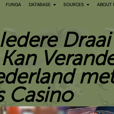
FUNGA
DATABASE
SOURCES
ABOUT 
Iedere Draai
 Kan Verand
ederland me
s Casino