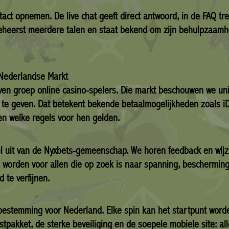
act opnemen. De live chat geeft direct antwoord, in de FAQ tre
eheerst meerdere talen en staat bekend om zijn behulpzaamhei
 Nederlandse Markt
en groep online casino-spelers. Die markt beschouwen we unie
te geven. Dat betekent bekende betaalmogelijkheden zoals i
en welke regels voor hen gelden.
 uit van de Nyxbets-gemeenschap. We horen feedback en wijz
orden voor allen die op zoek is naar spanning, bescherming e
 te verfijnen.
lbestemming voor Nederland. Elke spin kan het startpunt word
tpakket, de sterke beveiliging en de soepele mobiele site: all