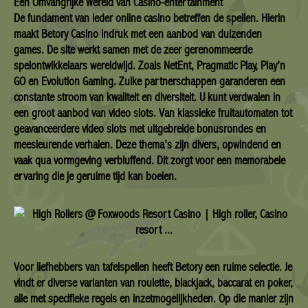
Een Omvangrijke Wereld van Casino-entertainment
De fundament van ieder online casino betreffen de spellen. Hierin
maakt Betory Casino indruk met een aanbod van duizenden
games. De site werkt samen met de zeer gerenommeerde
spelontwikkelaars wereldwijd. Zoals NetEnt, Pragmatic Play, Play’n
GO en Evolution Gaming. Zulke partnerschappen garanderen een
constante stroom van kwaliteit en diversiteit. U kunt verdwalen in
een groot aanbod van video slots. Van klassieke fruitautomaten tot
geavanceerdere video slots met uitgebreide bonusrondes en
meesleurende verhalen. Deze thema’s zijn divers, opwindend en
vaak qua vormgeving verbluffend. Dit zorgt voor een memorabele
ervaring die je geruime tijd kan boeien.
Voor liefhebbers van tafelspellen heeft Betory een ruime selectie. Je
vindt er diverse varianten van roulette, blackjack, baccarat en poker,
alle met specifieke regels en inzetmogelijkheden. Op die manier zijn