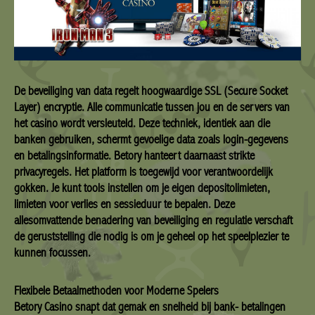
De beveiliging van data regelt hoogwaardige SSL (Secure Socket
Layer) encryptie. Alle communicatie tussen jou en de servers van
het casino wordt versleuteld. Deze techniek, identiek aan die
banken gebruiken, schermt gevoelige data zoals login-gegevens
en betalingsinformatie. Betory hanteert daarnaast strikte
privacyregels. Het platform is toegewijd voor verantwoordelijk
gokken. Je kunt tools instellen om je eigen depositolimieten,
limieten voor verlies en sessieduur te bepalen. Deze
allesomvattende benadering van beveiliging en regulatie verschaft
de geruststelling die nodig is om je geheel op het speelplezier te
kunnen focussen.
Flexibele Betaalmethoden voor Moderne Spelers
Betory Casino snapt dat gemak en snelheid bij bank- betalingen