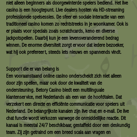
niet alleen beginners als doorgewinterde spelers bediend. Het live
casino is een hoogtepunt. Live dealers hosten via HD-streaming
professionele spelsessies. De sfeer en sociale interactie van een
traditioneel casino komen zo rechtstreeks in je woonkamer. Ook is
er plaats voor specials zoals scratchcards, keno en diverse
jackpotspellen. Daarbij kun je een levensveranderend bedrag
winnen. De enorme diversiteit zorgt ervoor dat iedere bezoeker,
wat hij ook prefereert, steeds iets nieuws en spannends vindt.
Support die er van belang is
Een vooraanstaand online casino onderscheidt zich niet alleen
door zijn spellen, maar ook door de kwaliteit van de
ondersteuning. Betory Casino biedt een multilinguale
klantenservice, met Nederlands als een van de hoofdtalen. Dat
verzekert een directe en efficiënte communicatie voor spelers uit
Nederland. De belangrijkste kanalen zijn live chat en e-mail. De live
chat functie wordt verkozen vanwege de onmiddellijke reactie. Dit
kanaal is meestal 24/7 beschikbaar, gestaffeld door een deskundig
team. Zij zijn getraind om een breed scala aan vragen en