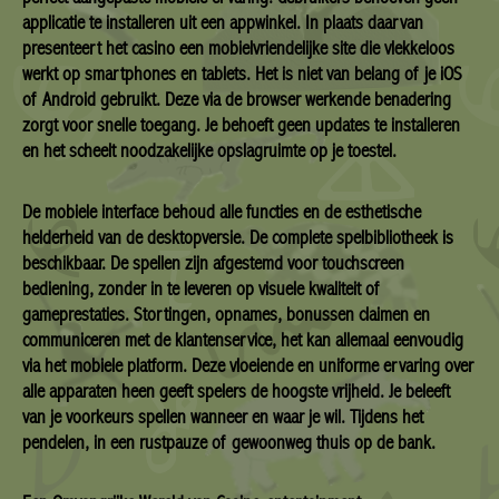
applicatie te installeren uit een appwinkel. In plaats daarvan
presenteert het casino een mobielvriendelijke site die vlekkeloos
werkt op smartphones en tablets. Het is niet van belang of je iOS
of Android gebruikt. Deze via de browser werkende benadering
zorgt voor snelle toegang. Je behoeft geen updates te installeren
en het scheelt noodzakelijke opslagruimte op je toestel.
De mobiele interface behoud alle functies en de esthetische
helderheid van de desktopversie. De complete spelbibliotheek is
beschikbaar. De spellen zijn afgestemd voor touchscreen
bediening, zonder in te leveren op visuele kwaliteit of
gameprestaties. Stortingen, opnames, bonussen claimen en
communiceren met de klantenservice, het kan allemaal eenvoudig
via het mobiele platform. Deze vloeiende en uniforme ervaring over
alle apparaten heen geeft spelers de hoogste vrijheid. Je beleeft
van je voorkeurs spellen wanneer en waar je wil. Tijdens het
pendelen, in een rustpauze of gewoonweg thuis op de bank.