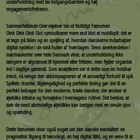
underholdning med lav indgangsbarriere og høj
engagementsfrekvens.
Sammenfattende Overvejelser om et Nutidigt Fænomen
Oink Oink Oink Slot symboliserer mere end blot et mobilspil; det er
et tegn på tiden og en spejling af, hvordan danskerne indarbejder
digital nydelse i de små huller af hverdagen. Dens anerkendelse i
møntvaskerier over hele Danmark viser, at underholdning ikke
længere er afgrænset til hjemmet eller fritiden, men flyder organisk
ind i daglige gøremål. Som analytikere ser vi dette som en holdbar
trend, så længe den akkompagneres af et ansvarligt forhold til spil.
Spillets charme, tilgængelighed og perfekte timing gør det til en
perfekt ledsager for den moderne, travle dansker, der ønsker et
øjebliks lettelse og fornøjelse i hverdagens rutiner. Det beviser, at
selv de mest almindelige øjeblikke kan beriges med en smule sjov
og spænding.
Dette fænomen viser også noget om den danske mentalitet: en
pragmatisk tilgang til teknologi, en høj digital tillid, og en evne til at