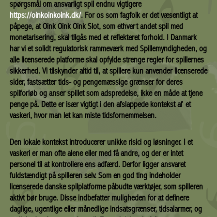
spørgsmål om ansvarligt spil endnu vigtigere
https://oinkoinkoink.dk/
. For os som fagfolk er det væsentligt at
påpege, at Oink Oink Oink Slot, som ethvert andet spil med
monetarisering, skal tilgås med et reflekteret forhold. I Danmark
har vi et solidt regulatorisk rammeværk med Spillemyndigheden, og
alle licenserede platforme skal opfylde strenge regler for spillernes
sikkerhed. Vi tilskynder altid til, at spillere kun anvender licenserede
sider, fastsætter tids- og pengemæssige grænser for deres
spilforløb og anser spillet som adspredelse, ikke en måde at tjene
penge på. Dette er især vigtigt i den afslappede kontekst af et
vaskeri, hvor man let kan miste tidsfornemmelsen.
Den lokale kontekst introducerer unikke risici og løsninger. I et
vaskeri er man ofte alene eller med få andre, og der er intet
personel til at kontrollere ens adfærd. Derfor ligger ansvaret
fuldstændigt på spilleren selv. Som en god ting indeholder
licenserede danske spilplatforme påbudte værktøjer, som spilleren
aktivt bør bruge. Disse indbefatter muligheden for at definere
daglige, ugentlige eller månedlige indsatsgrænser, tidsalarmer, og