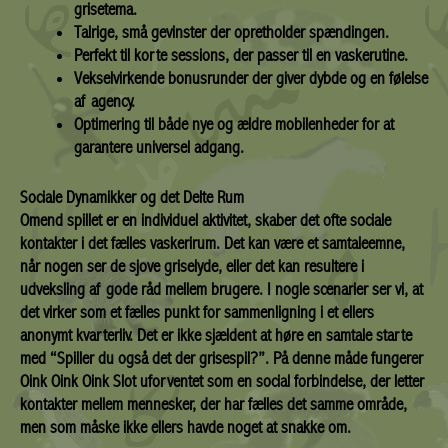
grisetema.
Talrige, små gevinster der opretholder spændingen.
Perfekt til korte sessions, der passer til en vaskerutine.
Vekselvirkende bonusrunder der giver dybde og en følelse
af agency.
Optimering til både nye og ældre mobilenheder for at
garantere universel adgang.
Sociale Dynamikker og det Delte Rum
Omend spillet er en individuel aktivitet, skaber det ofte sociale
kontakter i det fælles vaskerirum. Det kan være et samtaleemne,
når nogen ser de sjove griselyde, eller det kan resultere i
udveksling af gode råd mellem brugere. I nogle scenarier ser vi, at
det virker som et fælles punkt for sammenligning i et ellers
anonymt kvarterliv. Det er ikke sjældent at høre en samtale starte
med “Spiller du også det der grisespil?”. På denne måde fungerer
Oink Oink Oink Slot uforventet som en social forbindelse, der letter
kontakter mellem mennesker, der har fælles det samme område,
men som måske ikke ellers havde noget at snakke om.