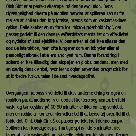
Oink Slot er et perfekt eksempel på denne evolution. Dens
tilgængelighed direkte på mobilen betyder, at spilleren kan skifte
mellem af spillet uden forpligtelse, præcis som en vaskemaskines
cyklus. Dette skaber en ny form for ‘micro-underholdning’, der
passer perfekt til den danske velfærdstats mentalitet om effektivitet
og nydelse af små øjeblikke. Vi bemærker, at det ikke afløser den
sociale interaktion, men ofte fungerer som en isbryder eller et
personligt afbræk i et ellers anonymt rum. Denne forandring i
adfærd er ikke tilfældig; den afspejler en global tendens, men med
en særlig dansk vinkel, hvor teknologien anvendes pragmatisk for
at forbedre livskvaliteten i de små hverdagsglimt.
Overgangen fra passiv ventetid til aktiv underholdning er også en
reaktion på, at moderne liv er opdelt i kortere segmenter. En fuld
vask- og tørrecyklus på 60-90 minutter er ikke én lang ventetid,
men en række af kortere intervaller: tid til at læsse tøj over, tid til at
folde det. Oink Oink Oink Slot passer perfekt ind i denne tempo.
Spilleren kan foretage et par hurtige spins i de 5 minutter, det
tager at flytte vasketøjet, og så sætte telefonen fra sig igen. Denne