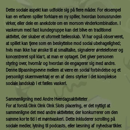
Dette sociale aspekt kan udfolde sig på flere måder. For eksempel
kan en erfaren spiller forklare en ny spiller, hvordan bonusrunden
virker, eller dele en anekdote om en morsom vinderkombination. I
vaskerum med fast kundegruppe kan det blive en traditionel
aktivitet, der skaber et uformelt fællesskab. Vi har også observeret,
at spillet kan tjene som en beskyttelse mod social ubehagelighed;
hvis man ikke har ønske til at smalltalke, signalerer øretelefoner og
koncentreret spil klart, at man er optaget. Det giver personen
styring over, hvornår og hvordan de engagerer sig med andre.
Denne tilpasningsevne mellem at være en social forbindelse og et
personligt skærmværktøj er en af dens styrker i det komplekse
sociale landskab i et fælles vaskeri.
Sammenligning med Andre Hverdagsaktiviteter
For at forstå Oink Oink Oink Slots placering, er det nyttigt at
sammenligne det med andre aktiviteter, der konkurrerer om den
samme korte tid i et møntvaskeri. Dette inkluderer scrolling på
sociale medier, lytning til podcasts, eller læsning af nyhedsartikler.