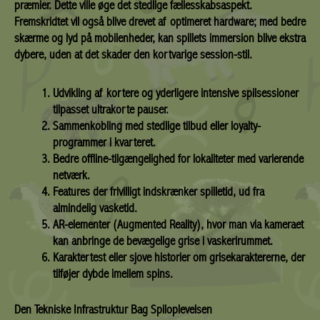
præmier. Dette ville øge det stedlige fællesskabsaspekt.
Fremskridtet vil også blive drevet af optimeret hardware; med bedre
skærme og lyd på mobilenheder, kan spillets immersion blive ekstra
dybere, uden at det skader den kortvarige session-stil.
Udvikling af kortere og yderligere intensive spilsessioner
tilpasset ultrakorte pauser.
Sammenkobling med stedlige tilbud eller loyalty-
programmer i kvarteret.
Bedre offline-tilgængelighed for lokaliteter med varierende
netværk.
Features der frivilligt indskrænker spilletid, ud fra
almindelig vasketid.
AR-elementer (Augmented Reality), hvor man via kameraet
kan anbringe de bevægelige grise i vaskerirummet.
Karaktertest eller sjove historier om grisekaraktererne, der
tilføjer dybde imellem spins.
Den Tekniske Infrastruktur Bag Spiloplevelsen