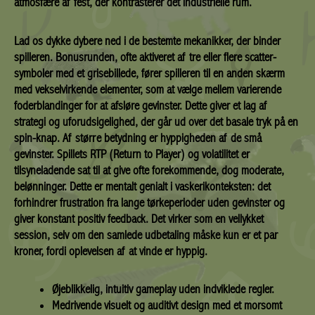
atmosfære af fest, der kontrasterer det industrielle rum.
Lad os dykke dybere ned i de bestemte mekanikker, der binder
spilleren. Bonusrunden, ofte aktiveret af tre eller flere scatter-
symboler med et grisebillede, fører spilleren til en anden skærm
med vekselvirkende elementer, som at vælge mellem varierende
foderblandinger for at afsløre gevinster. Dette giver et lag af
strategi og uforudsigelighed, der går ud over det basale tryk på en
spin-knap. Af større betydning er hyppigheden af de små
gevinster. Spillets RTP (Return to Player) og volatilitet er
tilsyneladende sat til at give ofte forekommende, dog moderate,
belønninger. Dette er mentalt genialt i vaskerikonteksten: det
forhindrer frustration fra lange tørkeperioder uden gevinster og
giver konstant positiv feedback. Det virker som en vellykket
session, selv om den samlede udbetaling måske kun er et par
kroner, fordi oplevelsen af at vinde er hyppig.
Øjeblikkelig, intuitiv gameplay uden indviklede regler.
Medrivende visuelt og auditivt design med et morsomt