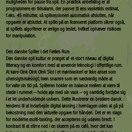
muligheden for pause fra spil. En praktisk anbefaling er at
programmere en tidsalarm, der passer til ens vasketids estimat,
f.eks. 45 minutter, så spilsessionen automatisk afsluttes, når
opgaven er afsluttet. At spille på en licenseret platform sikrer også,
at spillets algoritmer er ærlige og testet, hvilket ophæver risikoen
for manipulation.
Den danske Spiller i det Fælles Rum
Den danske spil kultur er præget af et stort niveau af digital
litteracy og en komfort med at anvende teknologi i offentlige rum.
At køre Oink Oink Oink Slot i et møntvaskeri er ikke anset som
uhensigtsmæssigt, men snarere som en sædvanlig måde at
forvalte sin tid på. Spilleren holder en balance mellem at være til
stede i rummet – holde øje med sin vask – og samtidig fordybe sig
i et let underholdende univers. Dette illustrerer en bredere dansk
tendens til at indarbejde digital løsning i hverdagen uden at gå på
bekostning med den aktuelle opgave for hånden. Det er en slags
for moderne multi-tasking, der accepteres og udøves bredt. I
kontrast til at stirre ned i en skærm på en café, hvor det kan