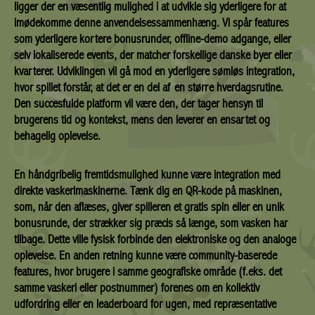
ligger der en væsentlig mulighed i at udvikle sig yderligere for at
imødekomme denne anvendelsessammenhæng. Vi spår features
som yderligere kortere bonusrunder, offline-demo adgange, eller
selv lokaliserede events, der matcher forskellige danske byer eller
kvarterer. Udviklingen vil gå mod en yderligere sømløs integration,
hvor spillet forstår, at det er en del af en større hverdagsrutine.
Den succesfulde platform vil være den, der tager hensyn til
brugerens tid og kontekst, mens den leverer en ensartet og
behagelig oplevelse.
En håndgribelig fremtidsmulighed kunne være integration med
direkte vaskerimaskinerne. Tænk dig en QR-kode på maskinen,
som, når den aflæses, giver spilleren et gratis spin eller en unik
bonusrunde, der strækker sig præcis så længe, som vasken har
tilbage. Dette ville fysisk forbinde den elektroniske og den analoge
oplevelse. En anden retning kunne være community-baserede
features, hvor brugere i samme geografiske område (f.eks. det
samme vaskeri eller postnummer) forenes om en kollektiv
udfordring eller en leaderboard for ugen, med repræsentative