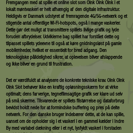
Fremgangen med at spille et online slot som Oink Oink Oink i et
lokalt møntvaskeri er helt afhængig af den digitale infrastruktur.
Heldigvis er Danmark udstyret af fremragende 4G/5G-netværk og et
stigende antal offentlige Wi-Fi-hotspots, også i mange vaskerier.
Dette gør det muligt at transmittere spillets livlige grafik og lyde
foruden afbrydelser. Udviklerne bag spillet har forstået dette og
tilpasset spillets ydeevne til også at køre gnidningsløst på gamle
mobilenheder, hvilket er essentielt for bred adgang. Den
teknologiske pålidelighed sikrer, at oplevelsen bliver afslappende
og ikke bliver en grund til frustration.
Det er værdifuldt at analysere de konkrete tekniske krav. Oink Oink
Oink Slot behøver ikke en kraftig opløsningsskærm for at virke
optimalt; dens farverige, tegnefilmsagtige grafik ser klare ud selv
på små skærme. Tilsvarende er spillets filstørrelse og dataforbrug
bevidst holdt nede for at formindske buffering og pres på delte
netværk. For den danske bruger indebærer dette, at de kan spille,
uanset om de opholder sig i et vaskeri i en gammel kælder i Indre
By med variabel dækning eller i et nyt, lysfyldt vaskeri i forstaden