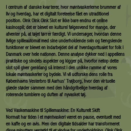
I centrum af danske kvarterer, hvor møntvaskerierne brummer af
liv og hverdag, har et digitalt foreteelse fået en utraditionel
position. Oink Oink Oink Slot er ikke bare endnu et online
kasinospil; det er blevet en kulturel følgesvend for mange, der
afventer på, at tøjet tørrer færdigt. Vi undersøger, hvordan denne
livlige spilleautomat med sine underholdende svin og fængslende
funktioner er blevet en indarbejdet del af hverdagsritualet for folk i
Danmark over hele nationen. Denne analyse dykker ned i appellens
praktiske og sindets aspekter og kigger på, hvorfor netop dette
slot spil giver genklang så intenst i den unikke ramme af vores
lokale møntvaskerier og bydele. Vi vil udforske dens rolle fra
Københavns Vesterbro til Aarhus’ Trøjborg, hvor den virtuelle
glæde støder sammen med den håndgribelige hverdag af
roterende tumblere og duften af nyvasket tøj.
Ved Vaskemaskine til Spillemaskine: En Kulturelt Skift
Normalt har tiden i et møntvaskeri været en pause, eventuelt med
en kaffe og en avis. Men den digitale tidsalder har transformeret
disse minutters ventetid til et vindue for underholdning. Oink Oink