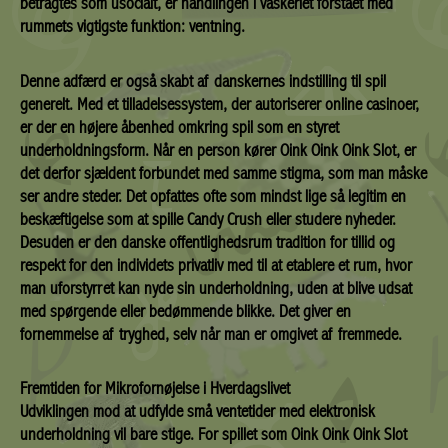
betragtes som usocialt, er handlingen i vaskeriet forstået med
rummets vigtigste funktion: ventning.
Denne adfærd er også skabt af danskernes indstilling til spil
generelt. Med et tilladelsessystem, der autoriserer online casinoer,
er der en højere åbenhed omkring spil som en styret
underholdningsform. Når en person kører Oink Oink Oink Slot, er
det derfor sjældent forbundet med samme stigma, som man måske
ser andre steder. Det opfattes ofte som mindst lige så legitim en
beskæftigelse som at spille Candy Crush eller studere nyheder.
Desuden er den danske offentlighedsrum tradition for tillid og
respekt for den individets privatliv med til at etablere et rum, hvor
man uforstyrret kan nyde sin underholdning, uden at blive udsat
med spørgende eller bedømmende blikke. Det giver en
fornemmelse af tryghed, selv når man er omgivet af fremmede.
Fremtiden for Mikrofornøjelse i Hverdagslivet
Udviklingen mod at udfylde små ventetider med elektronisk
underholdning vil bare stige. For spillet som Oink Oink Oink Slot