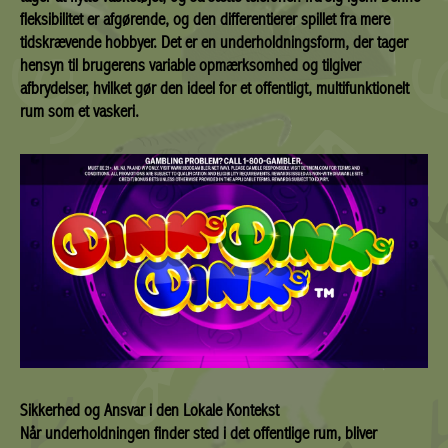
fleksibilitet er afgørende, og den differentierer spillet fra mere
tidskrævende hobbyer. Det er en underholdningsform, der tager
hensyn til brugerens variable opmærksomhed og tilgiver
afbrydelser, hvilket gør den ideel for et offentligt, multifunktionelt
rum som et vaskeri.
Sikkerhed og Ansvar i den Lokale Kontekst
Når underholdningen finder sted i det offentlige rum, bliver