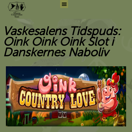
Skip
to
Search for:
Search But
content
Vaskesalens Tidspuds:
Oink Oink Oink Slot i
Danskernes Naboliv