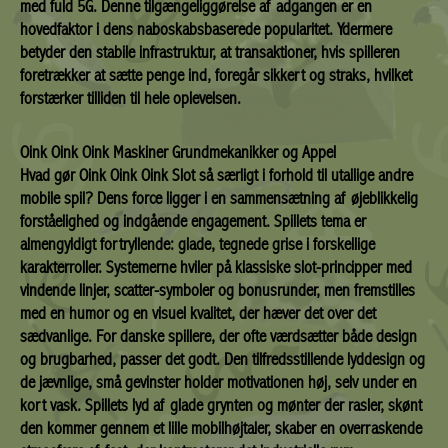
med fuld 5G. Denne tilgængeliggørelse af adgangen er en
hovedfaktor i dens naboskabsbaserede popularitet. Ydermere
betyder den stabile infrastruktur, at transaktioner, hvis spilleren
foretrækker at sætte penge ind, foregår sikkert og straks, hvilket
forstærker tilliden til hele oplevelsen.
Oink Oink Oink Maskiner Grundmekanikker og Appel
Hvad gør Oink Oink Oink Slot så særligt i forhold til utallige andre
mobile spil? Dens force ligger i en sammensætning af øjeblikkelig
forståelighed og indgående engagement. Spillets tema er
almengyldigt fortryllende: glade, tegnede grise i forskellige
karakterroller. Systemerne hviler på klassiske slot-principper med
vindende linjer, scatter-symboler og bonusrunder, men fremstilles
med en humor og en visuel kvalitet, der hæver det over det
sædvanlige. For danske spillere, der ofte værdsætter både design
og brugbarhed, passer det godt. Den tilfredsstillende lyddesign og
de jævnlige, små gevinster holder motivationen høj, selv under en
kort vask. Spillets lyd af glade grynten og mønter der rasler, skønt
den kommer gennem et lille mobilhøjtaler, skaber en overraskende