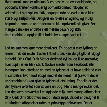
Hvor sociale medier ofte kan føles passivt og overvældende, og
podcasts kræver kontinuerlig opmærksomhed, tilbyder et
veldesignet slot spil en aktiv, engagerende oplevelse med klare
start- og slutpunkter. Det giver en følelse af agency og mulig
belønning, som de andre formater ikke nødvendigvis giver. For
mange danskere er dette skift mellem passiv og aktiv
underholdning nøglen til at holde hverdagen varieret.
Lad os sammenligne mere detaljeret. En podcast eller lydbog er
lineær; hvis du mister tråden i få minutter, kan du gå glip af vigtigt
indhold. Oink Oink Oink Slot er derimod cyklisk og ikke-narrativt;
hvert spin er en frisk start. Sociale medier som Facebook eller
Instagram kan efterlade en med en følelse af at have spildt tid eller
misundelse, hvorimod et spil med et defineret mål (selvom det er
underholdning) kan give en følelse af afslutning. Endelig er der
den fysiske aktivitet som at læse en bog. Mens mange elsker det,
kan det være besværligt i et støjende miljø med mange afbrydelser.
Oink Oink Oink Slot trives netop i dette miljø, da det er designet til
at håndtere afbrydelser uden at ødelægge oplevelsen. Det er