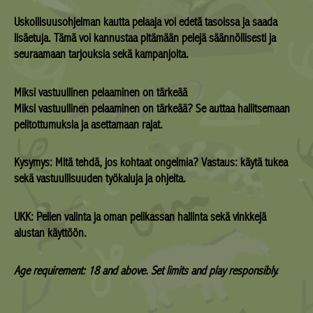
Uskollisuusohjelman kautta pelaaja voi edetä tasoissa ja saada
lisäetuja. Tämä voi kannustaa pitämään pelejä säännöllisesti ja
seuraamaan tarjouksia sekä kampanjoita.
Miksi vastuullinen pelaaminen on tärkeää
Miksi vastuullinen pelaaminen on tärkeää? Se auttaa hallitsemaan
pelitottumuksia ja asettamaan rajat.
Kysymys: Mitä tehdä, jos kohtaat ongelmia? Vastaus: käytä tukea
sekä vastuullisuuden työkaluja ja ohjeita.
UKK: Pelien valinta ja oman pelikassan hallinta sekä vinkkejä
alustan käyttöön.
Age requirement: 18 and above. Set limits and play responsibly.