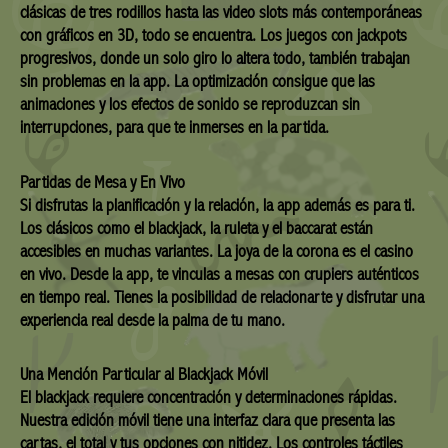
clásicas de tres rodillos hasta las video slots más contemporáneas
con gráficos en 3D, todo se encuentra. Los juegos con jackpots
progresivos, donde un solo giro lo altera todo, también trabajan
sin problemas en la app. La optimización consigue que las
animaciones y los efectos de sonido se reproduzcan sin
interrupciones, para que te inmerses en la partida.
Partidas de Mesa y En Vivo
Si disfrutas la planificación y la relación, la app además es para ti.
Los clásicos como el blackjack, la ruleta y el baccarat están
accesibles en muchas variantes. La joya de la corona es el casino
en vivo. Desde la app, te vinculas a mesas con crupiers auténticos
en tiempo real. Tienes la posibilidad de relacionarte y disfrutar una
experiencia real desde la palma de tu mano.
Una Mención Particular al Blackjack Móvil
El blackjack requiere concentración y determinaciones rápidas.
Nuestra edición móvil tiene una interfaz clara que presenta las
cartas, el total y tus opciones con nitidez. Los controles táctiles