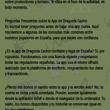
sobre promociones y torneos. Te sitúa en el foco de la actividad, en
todo momento.
Preguntas Frecuentes sobre la App de Dragonia Casino
Es normal tener preguntas antes de bajar una app nueva. Aquí
resolvemos a algunas de las consultas más comunes entre
nuestros jugadores en España, para que inicies con confianza.
¿Es la app de Dragonia Casino confiable y legal en España?
Sí, por
supuesto. Funcionamos con una licencia vigente y respetamos
todas las regulaciones españolas. La app usa el mismo cifrado
avanzado que la plataforma de escritorio, resguardando tus datos
y transacciones.
¿Pierdo mis bonos si cambio entre la app y la versión web?
No, tu
cuenta es única y está conectada. Puedes acceder igualmente
desde la aplicación móvil o desde el navegador de tu ordenador. Tu
saldo, los bonos disponibles y tu historial se conservan igual en
las dos plataformas.