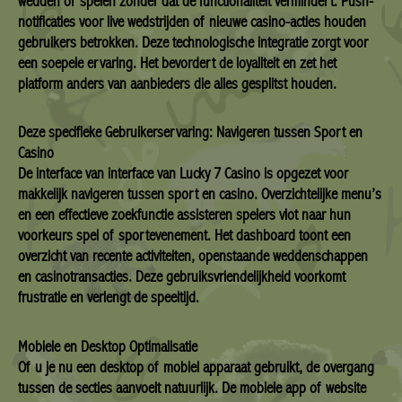
wedden of spelen zonder dat de functionaliteit vermindert. Push-
notificaties voor live wedstrijden of nieuwe casino-acties houden
gebruikers betrokken. Deze technologische integratie zorgt voor
een soepele ervaring. Het bevordert de loyaliteit en zet het
platform anders van aanbieders die alles gesplitst houden.
Deze specifieke Gebruikerservaring: Navigeren tussen Sport en
Casino
De interface van interface van Lucky 7 Casino is opgezet voor
makkelijk navigeren tussen sport en casino. Overzichtelijke menu’s
en een effectieve zoekfunctie assisteren spelers vlot naar hun
voorkeurs spel of sportevenement. Het dashboard toont een
overzicht van recente activiteiten, openstaande weddenschappen
en casinotransacties. Deze gebruiksvriendelijkheid voorkomt
frustratie en verlengt de speeltijd.
Mobiele en Desktop Optimalisatie
Of u je nu een desktop of mobiel apparaat gebruikt, de overgang
tussen de secties aanvoelt natuurlijk. De mobiele app of website