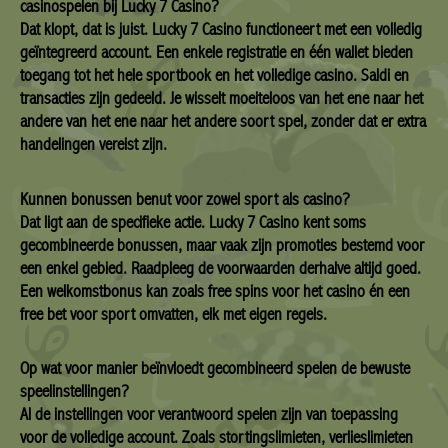
casinospelen bij Lucky 7 Casino?
Dat klopt, dat is juist. Lucky 7 Casino functioneert met een volledig
geïntegreerd account. Een enkele registratie en één wallet bieden
toegang tot het hele sportbook en het volledige casino. Saldi en
transacties zijn gedeeld. Je wisselt moeiteloos van het ene naar het
andere van het ene naar het andere soort spel, zonder dat er extra
handelingen vereist zijn.
Kunnen bonussen benut voor zowel sport als casino?
Dat ligt aan de specifieke actie. Lucky 7 Casino kent soms
gecombineerde bonussen, maar vaak zijn promoties bestemd voor
een enkel gebied. Raadpleeg de voorwaarden derhalve altijd goed.
Een welkomstbonus kan zoals free spins voor het casino én een
free bet voor sport omvatten, elk met eigen regels.
Op wat voor manier beïnvloedt gecombineerd spelen de bewuste
speelinstellingen?
Al de instellingen voor verantwoord spelen zijn van toepassing
voor de volledige account. Zoals stortingslimieten, verlieslimieten