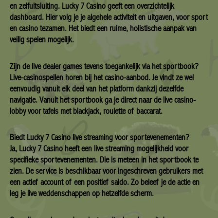
en zelfuitsluiting. Lucky 7 Casino geeft een overzichtelijk
dashboard. Hier volg je je algehele activiteit en uitgaven, voor sport
en casino tezamen. Het biedt een ruime, holistische aanpak van
veilig spelen mogelijk.
Zijn de live dealer games tevens toegankelijk via het sportbook?
Live-casinospellen horen bij het casino-aanbod. Je vindt ze wel
eenvoudig vanuit elk deel van het platform dankzij dezelfde
navigatie. Vanuit het sportbook ga je direct naar de live casino-
lobby voor tafels met blackjack, roulette of baccarat.
Biedt Lucky 7 Casino live streaming voor sportevenementen?
Ja, Lucky 7 Casino heeft een live streaming mogelijkheid voor
specifieke sportevenementen. Die is meteen in het sportbook te
zien. De service is beschikbaar voor ingeschreven gebruikers met
een actief account of een positief saldo. Zo beleef je de actie en
leg je live weddenschappen op hetzelfde scherm.