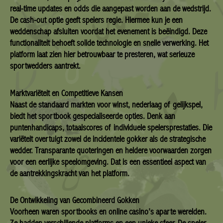
real-time updates en odds die aangepast worden aan de wedstrijd.
De cash-out optie geeft spelers regie. Hiermee kun je een
weddenschap afsluiten voordat het evenement is beëindigd. Deze
functionaliteit behoeft solide technologie en snelle verwerking. Het
platform laat zien hier betrouwbaar te presteren, wat serieuze
sportwedders aantrekt.
Marktvariëteit en Competitieve Kansen
Naast de standaard markten voor winst, nederlaag of gelijkspel,
biedt het sportbook gespecialiseerde opties. Denk aan
puntenhandicaps, totaalscores of individuele spelersprestaties. Die
variëteit overtuigt zowel de incidentele gokker als de strategische
wedder. Transparante quoteringen en heldere voorwaarden zorgen
voor een eerlijke speelomgeving. Dat is een essentieel aspect van
de aantrekkingskracht van het platform.
De Ontwikkeling van Gecombineerd Gokken
Voorheen waren sportbooks en online casino’s aparte werelden.