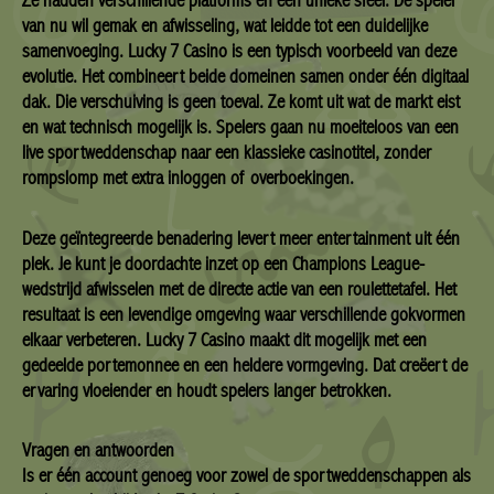
Ze hadden verschillende platforms en een unieke sfeer. De speler
van nu wil gemak en afwisseling, wat leidde tot een duidelijke
samenvoeging. Lucky 7 Casino is een typisch voorbeeld van deze
evolutie. Het combineert beide domeinen samen onder één digitaal
dak. Die verschuiving is geen toeval. Ze komt uit wat de markt eist
en wat technisch mogelijk is. Spelers gaan nu moeiteloos van een
live sportweddenschap naar een klassieke casinotitel, zonder
rompslomp met extra inloggen of overboekingen.
Deze geïntegreerde benadering levert meer entertainment uit één
plek. Je kunt je doordachte inzet op een Champions League-
wedstrijd afwisselen met de directe actie van een roulettetafel. Het
resultaat is een levendige omgeving waar verschillende gokvormen
elkaar verbeteren. Lucky 7 Casino maakt dit mogelijk met een
gedeelde portemonnee en een heldere vormgeving. Dat creëert de
ervaring vloeiender en houdt spelers langer betrokken.
Vragen en antwoorden
Is er één account genoeg voor zowel de sportweddenschappen als