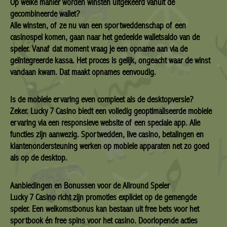
Op welke manier worden winsten uitgekeerd vanuit de
gecombineerde wallet?
Alle winsten, of ze nu van een sportweddenschap of een
casinospel komen, gaan naar het gedeelde walletsaldo van de
speler. Vanaf dat moment vraag je een opname aan via de
geïntegreerde kassa. Het proces is gelijk, ongeacht waar de winst
vandaan kwam. Dat maakt opnames eenvoudig.
Is de mobiele ervaring even compleet als de desktopversie?
Zeker. Lucky 7 Casino biedt een volledig geoptimaliseerde mobiele
ervaring via een responsieve website of een speciale app. Alle
functies zijn aanwezig. Sportwedden, live casino, betalingen en
klantenondersteuning werken op mobiele apparaten net zo goed
als op de desktop.
Aanbiedingen en Bonussen voor de Allround Speler
Lucky 7 Casino richt zijn promoties expliciet op de gemengde
speler. Een welkomstbonus kan bestaan uit free bets voor het
sportbook én free spins voor het casino. Doorlopende acties