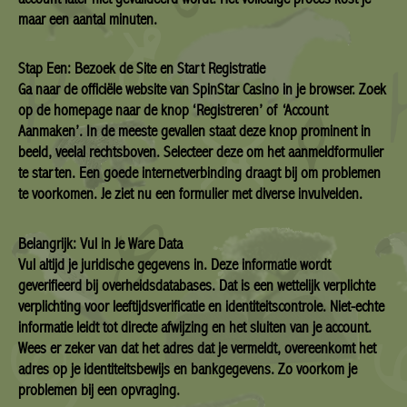
maar een aantal minuten.
Stap Een: Bezoek de Site en Start Registratie
Ga naar de officiële website van SpinStar Casino in je browser. Zoek
op de homepage naar de knop ‘Registreren’ of ‘Account
Aanmaken’. In de meeste gevallen staat deze knop prominent in
beeld, veelal rechtsboven. Selecteer deze om het aanmeldformulier
te starten. Een goede internetverbinding draagt bij om problemen
te voorkomen. Je ziet nu een formulier met diverse invulvelden.
Belangrijk: Vul in Je Ware Data
Vul altijd je juridische gegevens in. Deze informatie wordt
geverifieerd bij overheidsdatabases. Dat is een wettelijk verplichte
verplichting voor leeftijdsverificatie en identiteitscontrole. Niet-echte
informatie leidt tot directe afwijzing en het sluiten van je account.
Wees er zeker van dat het adres dat je vermeldt, overeenkomt het
adres op je identiteitsbewijs en bankgegevens. Zo voorkom je
problemen bij een opvraging.