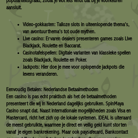
populariteitsgraad, zodat je vlot iets vindt dat bij je voorkeuren
aansluit.
Video-gokkasten: Talloze slots in uiteenlopende thema’s,
van avontuurthema’s tot oude mythen.
Live casino: Ervaren dealers presenteren games zoals Live
Blackjack, Roulette en Baccarat.
Casinotafelspellen: Digitale varianten van klassieke spellen
zoals Blackjack, Roulette en Poker.
Jackpots: Hier doe je mee voor oplopende jackpots die
levens veranderen.
Eenvoudig Betalen: Nederlandse Betaalmethoden
Een casino is pas echt praktisch als het de betaalmethoden
presenteert die wij in Nederland dagelijks gebruiken. SpinMaya
Casino snapt dat. Naast internationale mogelijkheden zoals Visa en
Mastercard, richt het zich op de lokale systemen. iDEAL is uiteraard
de meest gebruikte, waarmee je direct en veilig geld kunt storten
vanaf je eigen bankrekening. Maar ook paysafecard, Bankcontact