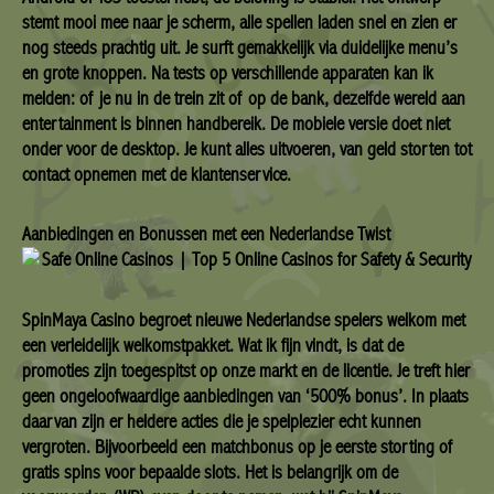
stemt mooi mee naar je scherm, alle spellen laden snel en zien er
nog steeds prachtig uit. Je surft gemakkelijk via duidelijke menu’s
en grote knoppen. Na tests op verschillende apparaten kan ik
melden: of je nu in de trein zit of op de bank, dezelfde wereld aan
entertainment is binnen handbereik. De mobiele versie doet niet
onder voor de desktop. Je kunt alles uitvoeren, van geld storten tot
contact opnemen met de klantenservice.
Aanbiedingen en Bonussen met een Nederlandse Twist
SpinMaya Casino begroet nieuwe Nederlandse spelers welkom met
een verleidelijk welkomstpakket. Wat ik fijn vindt, is dat de
promoties zijn toegespitst op onze markt en de licentie. Je treft hier
geen ongeloofwaardige aanbiedingen van ‘500% bonus’. In plaats
daarvan zijn er heldere acties die je spelplezier echt kunnen
vergroten. Bijvoorbeeld een matchbonus op je eerste storting of
gratis spins voor bepaalde slots. Het is belangrijk om de