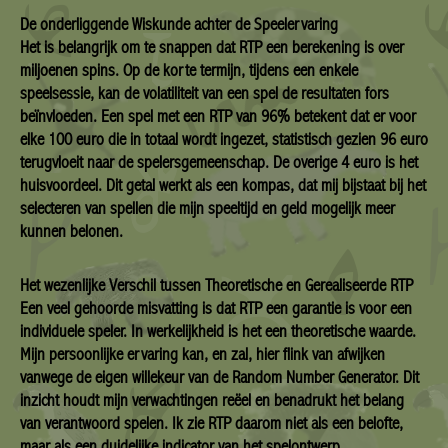
De onderliggende Wiskunde achter de Speelervaring
Het is belangrijk om te snappen dat RTP een berekening is over
miljoenen spins. Op de korte termijn, tijdens een enkele
speelsessie, kan de volatiliteit van een spel de resultaten fors
beïnvloeden. Een spel met een RTP van 96% betekent dat er voor
elke 100 euro die in totaal wordt ingezet, statistisch gezien 96 euro
terugvloeit naar de spelersgemeenschap. De overige 4 euro is het
huisvoordeel. Dit getal werkt als een kompas, dat mij bijstaat bij het
selecteren van spellen die mijn speeltijd en geld mogelijk meer
kunnen belonen.
Het wezenlijke Verschil tussen Theoretische en Gerealiseerde RTP
Een veel gehoorde misvatting is dat RTP een garantie is voor een
individuele speler. In werkelijkheid is het een theoretische waarde.
Mijn persoonlijke ervaring kan, en zal, hier flink van afwijken
vanwege de eigen willekeur van de Random Number Generator. Dit
inzicht houdt mijn verwachtingen reëel en benadrukt het belang
van verantwoord spelen. Ik zie RTP daarom niet als een belofte,
maar als een duidelijke indicator van het spelontwerp.