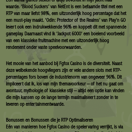
waarde. ‘Blood Suckers’ van NetEnt is een befaamde titel met een
RTP van maar liefst 98%, een uitzonderlijk hoog percentage dat het
een must-play maakt. ‘Odin: Protector of the Realms’ van Play’n GO
levert ook een indrukwekkende 96% en koppelt dit met spannende
gameplay. Daarnaast vind ik ‘Jackpot 6000’ een boeiend voorbeeld
van een klassieke fruitmachine met een uitzonderlijk hoog
rendement onder vaste speelvoorwaarden.
Het mooie van het aanbod bij Fgfox Casino is de diversiteit. Naast
deze welbekende hoogvliegers zijn er vele andere slots met RTP-
percentages fors boven de industrienorm van ongeveer 96%. Dit
impliceert dat ik, los van mijn themavoorkeur – of het nu gaat om
avontuur, mythologie of klassieke stijl – altijd een optie kan vinden
die mijn kansen op de lange termijn maximaliseert zonder in te
leveren op entertainmentwaarde.
Bonussen en Bonussen die je RTP Optimaliseren
Eén van manieren hoe Fgfox Casino de spelervaring verrijkt, is via