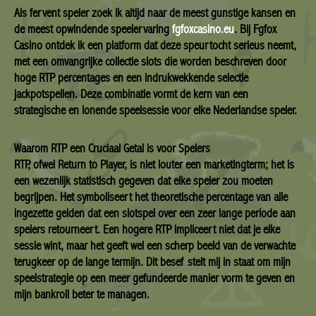
Als fervent speler zoek ik altijd naar de meest gunstige kansen en
de meest opwindende speelervaring
fgfoxcasino.eu
. Bij Fgfox
Casino ontdek ik een platform dat deze speurtocht serieus neemt,
met een omvangrijke collectie slots die worden beschreven door
hoge RTP percentages en een indrukwekkende selectie
jackpotspellen. Deze combinatie vormt de kern van een
strategische en lonende speelsessie voor elke Nederlandse speler.
Waarom RTP een Cruciaal Getal is voor Spelers
RTP, ofwel Return to Player, is niet louter een marketingterm; het is
een wezenlijk statistisch gegeven dat elke speler zou moeten
begrijpen. Het symboliseert het theoretische percentage van alle
ingezette gelden dat een slotspel over een zeer lange periode aan
spelers retourneert. Een hogere RTP impliceert niet dat je elke
sessie wint, maar het geeft wel een scherp beeld van de verwachte
terugkeer op de lange termijn. Dit besef stelt mij in staat om mijn
speelstrategie op een meer gefundeerde manier vorm te geven en
mijn bankroll beter te managen.