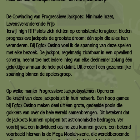
De Opwinding van Progressieve Jackpots: Minimale Inzet,
Levensveranderende Prijs
Terwijl high RTP slots zich richten op consistente terugkeer, bieden
progressieve jackpots de grootste droom: één spin die alles kan
veranderen. Bij Fgfox Casino voel ik de spanning van deze spellen
met elke bezoek. De jackpot, regelmatig zichtbaar in een opvallend
scherm, neemt toe met iedere inleg van elke deelnemer zolang één
gelukkige winnaar de hele pot claimt. Dit creëert een gezamenlijke
spanning binnen de spelersgroep.
Op welke manier Progressieve Jackpotsystemen Opereren
De kracht van deze jackpots zit in hun netwerk. Een hoop games
bij Fgfox Casino maken deel uit van grote, gedeelde pools die
gokkers van over de hele wereld samenbrengen. Dit betekent dat
de jackpots kunnen oplopen tot astronomische bedragen, ver
voorbij wat een individueel casino zou kunnen geven. Een bekend
voorbeeld hiervan is de Mega Moolah-serie, die wereldberoemde