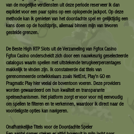
van de mogelijke verdiensten uit deze periode reserveer ik dan
expliciet voor een paar spins op een oplopende jackpot. Op deze
methode kan ik genieten van het doordachte spel en gelijktijdig een
kans doen op de hoofdprijs, allemaal binnen mijn van tevoren
gestelde grenzen.
De Beste High RTP Slots uit de Verzameling van Fgfox Casino
Fgfox Casino onderscheidt zich door een nauwkeurig geselecteerde
catalogus waarin spellen met uitstekende terugkeerpercentages
makkelijk te vinden zijn. Ik constateerde dat titels van
gerenommeerde ontwikkelaars zoals NetEnt, Play’n GO en
Pragmatic Play hier veelal de boventoon voeren. Deze providers
worden gewaardeerd om hun kwaliteit en transparante
spelmechanismen. Het platform zorgt ervoor voor mij eenvoudig
om spellen te filteren en te verkennen, waardoor ik direct naar de
voordeligste opties kan navigeren.
Onafhankelijke Titels voor de Doordachte Speler
Een aantal games steken er altijd bovenuit in mijn jacht naar