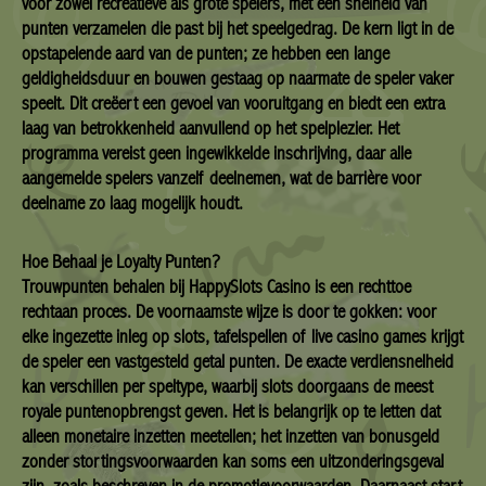
voor zowel recreatieve als grote spelers, met een snelheid van
punten verzamelen die past bij het speelgedrag. De kern ligt in de
opstapelende aard van de punten; ze hebben een lange
geldigheidsduur en bouwen gestaag op naarmate de speler vaker
speelt. Dit creëert een gevoel van vooruitgang en biedt een extra
laag van betrokkenheid aanvullend op het spelplezier. Het
programma vereist geen ingewikkelde inschrijving, daar alle
aangemelde spelers vanzelf deelnemen, wat de barrière voor
deelname zo laag mogelijk houdt.
Hoe Behaal je Loyalty Punten?
Trouwpunten behalen bij HappySlots Casino is een rechttoe
rechtaan proces. De voornaamste wijze is door te gokken: voor
elke ingezette inleg op slots, tafelspellen of live casino games krijgt
de speler een vastgesteld getal punten. De exacte verdiensnelheid
kan verschillen per speltype, waarbij slots doorgaans de meest
royale puntenopbrengst geven. Het is belangrijk op te letten dat
alleen monetaire inzetten meetellen; het inzetten van bonusgeld
zonder stortingsvoorwaarden kan soms een uitzonderingsgeval