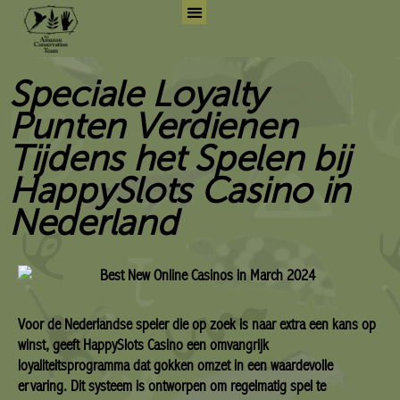
Skip
to
Search for:
Search But
content
Speciale Loyalty
Punten Verdienen
Tijdens het Spelen bij
HappySlots Casino in
Nederland
Voor de Nederlandse speler die op zoek is naar extra een kans op
winst, geeft HappySlots Casino een omvangrijk
loyaliteitsprogramma dat gokken omzet in een waardevolle
ervaring. Dit systeem is ontworpen om regelmatig spel te