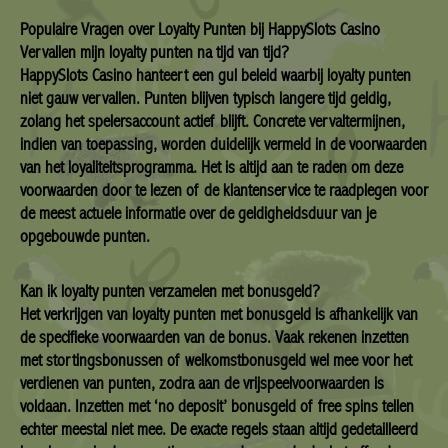
Populaire Vragen over Loyalty Punten bij HappySlots Casino
Vervallen mijn loyalty punten na tijd van tijd?
HappySlots Casino hanteert een gul beleid waarbij loyalty punten
niet gauw vervallen. Punten blijven typisch langere tijd geldig,
zolang het spelersaccount actief blijft. Concrete vervaltermijnen,
indien van toepassing, worden duidelijk vermeld in de voorwaarden
van het loyaliteitsprogramma. Het is altijd aan te raden om deze
voorwaarden door te lezen of de klantenservice te raadplegen voor
de meest actuele informatie over de geldigheidsduur van je
opgebouwde punten.
Kan ik loyalty punten verzamelen met bonusgeld?
Het verkrijgen van loyalty punten met bonusgeld is afhankelijk van
de specifieke voorwaarden van de bonus. Vaak rekenen inzetten
met stortingsbonussen of welkomstbonusgeld wel mee voor het
verdienen van punten, zodra aan de vrijspeelvoorwaarden is
voldaan. Inzetten met ‘no deposit’ bonusgeld of free spins tellen
echter meestal niet mee. De exacte regels staan altijd gedetailleerd