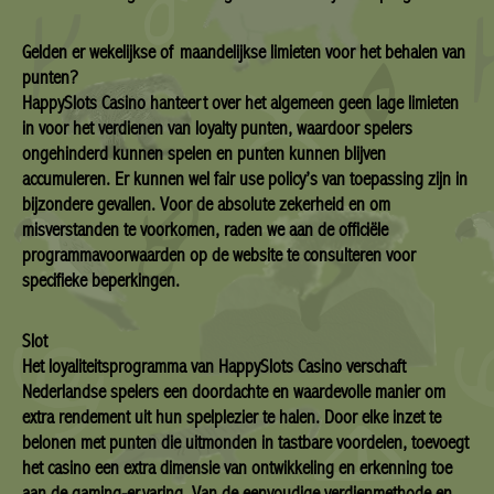
Gelden er wekelijkse of maandelijkse limieten voor het behalen van
punten?
HappySlots Casino hanteert over het algemeen geen lage limieten
in voor het verdienen van loyalty punten, waardoor spelers
ongehinderd kunnen spelen en punten kunnen blijven
accumuleren. Er kunnen wel fair use policy’s van toepassing zijn in
bijzondere gevallen. Voor de absolute zekerheid en om
misverstanden te voorkomen, raden we aan de officiële
programmavoorwaarden op de website te consulteren voor
specifieke beperkingen.
Slot
Het loyaliteitsprogramma van HappySlots Casino verschaft
Nederlandse spelers een doordachte en waardevolle manier om
extra rendement uit hun spelplezier te halen. Door elke inzet te
belonen met punten die uitmonden in tastbare voordelen, toevoegt
het casino een extra dimensie van ontwikkeling en erkenning toe
aan de gaming-ervaring. Van de eenvoudige verdienmethode en