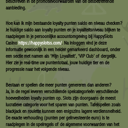
beschreven in de promotievoorwaarden van de desbetreffende
aanbieding.
Hoe kan ik mijn bestaande loyalty punten saldo en niveau checken?
Je huidige saldo aan loyalty punten en je loyaliteitsniveau blijken te
raadplegen in je persoonlijke accountomgeving bij HappySlots
Casino
https://happyslotss.com/
. Na inloggen vind je deze
informatie gewoonlijk in een helder gemarkeerd dashboard, onder
een sectie met namen als ‘Mijn Loyaliteit’, ‘VIP Club’ of dergelijk.
Hier zie je real-time uw puntentotaal, jouw huidige tier en de
progressie naar het volgende niveau.
Bestaan er spellen die meer punten genereren dan anderen?
Ja, in de regel leveren verschillende spelcategorieën verschillende
hoeveelheden loyalty punten op. Slots zijn doorgaans de meest
lucratieve categorie voor het sparen van punten. Tafelspellen zoals
blackjack en roulette kunnen een enigszins lagere verdiensnelheid.
De exacte verhouding (punten per geïnvesteerde euro) is te
raadplegen in de spelregels of de algemene voorwaarden van het