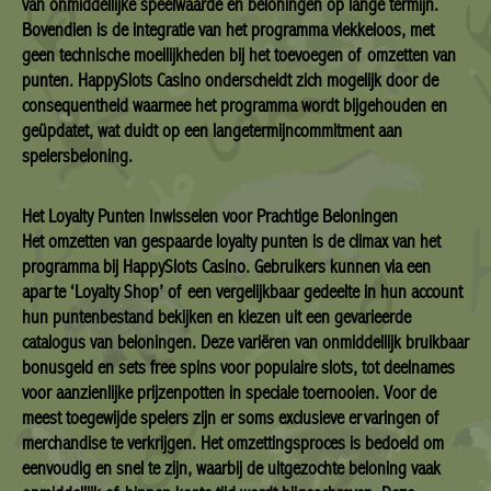
van onmiddellijke speelwaarde en beloningen op lange termijn.
Bovendien is de integratie van het programma vlekkeloos, met
geen technische moeilijkheden bij het toevoegen of omzetten van
punten. HappySlots Casino onderscheidt zich mogelijk door de
consequentheid waarmee het programma wordt bijgehouden en
geüpdatet, wat duidt op een langetermijncommitment aan
spelersbeloning.
Het Loyalty Punten Inwisselen voor Prachtige Beloningen
Het omzetten van gespaarde loyalty punten is de climax van het
programma bij HappySlots Casino. Gebruikers kunnen via een
aparte ‘Loyalty Shop’ of een vergelijkbaar gedeelte in hun account
hun puntenbestand bekijken en kiezen uit een gevarieerde
catalogus van beloningen. Deze variëren van onmiddellijk bruikbaar
bonusgeld en sets free spins voor populaire slots, tot deelnames
voor aanzienlijke prijzenpotten in speciale toernooien. Voor de
meest toegewijde spelers zijn er soms exclusieve ervaringen of
merchandise te verkrijgen. Het omzettingsproces is bedoeld om
eenvoudig en snel te zijn, waarbij de uitgezochte beloning vaak