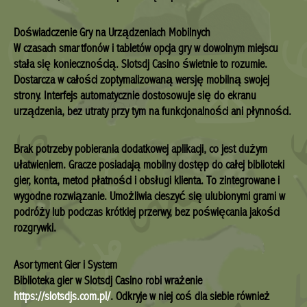
Doświadczenie Gry na Urządzeniach Mobilnych
W czasach smartfonów i tabletów opcja gry w dowolnym miejscu
stała się koniecznością. Slotsdj Casino świetnie to rozumie.
Dostarcza w całości zoptymalizowaną wersję mobilną swojej
strony. Interfejs automatycznie dostosowuje się do ekranu
urządzenia, bez utraty przy tym na funkcjonalności ani płynności.
Brak potrzeby pobierania dodatkowej aplikacji, co jest dużym
ułatwieniem. Gracze posiadają mobilny dostęp do całej biblioteki
gier, konta, metod płatności i obsługi klienta. To zintegrowane i
wygodne rozwiązanie. Umożliwia cieszyć się ulubionymi grami w
podróży lub podczas krótkiej przerwy, bez poświęcania jakości
rozgrywki.
Asortyment Gier i System
Biblioteka gier w Slotsdj Casino robi wrażenie
https://slotsdjs.com.pl/
. Odkryje w niej coś dla siebie również