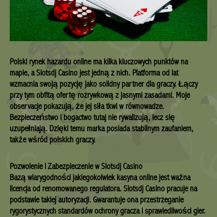
Polski rynek hazardu online ma kilka kluczowych punktów na
mapie, a Slotsdj Casino jest jedną z nich. Platforma od lat
wzmacnia swoją pozycję jako solidny partner dla graczy. Łączy
przy tym obfitą ofertę rozrywkową z jasnymi zasadami. Moje
observacje pokazują, że jej siła tkwi w równowadze.
Bezpieczeństwo i bogactwo tutaj nie rywalizują, lecz się
uzupełniają. Dzięki temu marka posiada stabilnym zaufaniem,
także wśród polskich graczy.
Pozwolenie i Zabezpieczenie w Slotsdj Casino
Bazą wiarygodności jakiegokolwiek kasyna online jest ważna
licencja od renomowanego regulatora. Slotsdj Casino pracuje na
podstawie takiej autoryzacji. Gwarantuje ona przestrzeganie
rygorystycznych standardów ochrony gracza i sprawiedliwości gier.