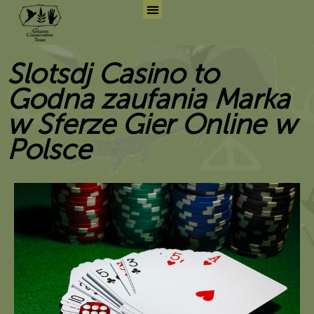
Skip
to
Search for:
Search But
content
Slotsdj Casino to
Godna zaufania Marka
w Sferze Gier Online w
Polsce