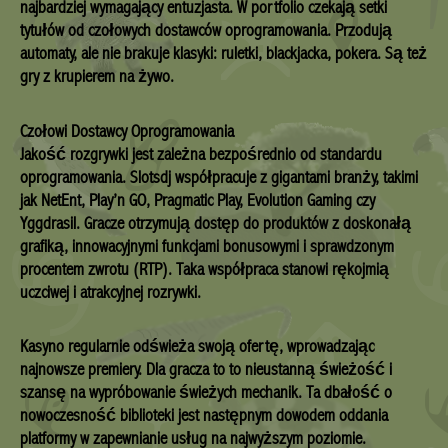
najbardziej wymagający entuzjasta. W portfolio czekają setki
tytułów od czołowych dostawców oprogramowania. Przodują
automaty, ale nie brakuje klasyki: ruletki, blackjacka, pokera. Są też
gry z krupierem na żywo.
Czołowi Dostawcy Oprogramowania
Jakość rozgrywki jest zależna bezpośrednio od standardu
oprogramowania. Slotsdj współpracuje z gigantami branży, takimi
jak NetEnt, Play’n GO, Pragmatic Play, Evolution Gaming czy
Yggdrasil. Gracze otrzymują dostęp do produktów z doskonałą
grafiką, innowacyjnymi funkcjami bonusowymi i sprawdzonym
procentem zwrotu (RTP). Taka współpraca stanowi rękojmią
uczciwej i atrakcyjnej rozrywki.
Kasyno regularnie odświeża swoją ofertę, wprowadzając
najnowsze premiery. Dla gracza to to nieustanną świeżość i
szansę na wypróbowanie świeżych mechanik. Ta dbałość o
nowoczesność biblioteki jest następnym dowodem oddania
platformy w zapewnianie usług na najwyższym poziomie.