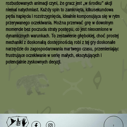
rozbudowanych animacji czyni, że gracz jest „w środku” akcji
niemal natychmiast. Każdy spin to zamknięta, kilkusekundowa
pętla napięcia i rozstrzygnięcia, idealnie komponująca się w rytm
przerywanego oczekiwania. Można przerwać grę w dowolnym
momencie bez poczucia straty postępu, co jest nieocenione w
dynamicznych warunkach. To zestawienie głębokiej, choć prostej
mechaniki z doskonałą dostępnością robi z tej gry doskonałe
narzędzie do zagospodarowania martwego czasu, przemieniając
frustrujące oczekiwanie w serię małych, ekscytujących i
potencjalnie zyskownych decyzji.
Facebook-
Instagram