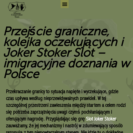
Skip
to
Search for:
Search But
content
Przejście graniczne,
kolejka oczekujących i
Joker Stoker Slot –
imigracyjne doznania w
Polsce
Przekraczanie granicy to sytuacja napięte i wyczekujące, gdzie
czas upływa według nieprzewidywalnych prawideł. W tej
szczególnej przestrzeni zawieszenia między startem a celem rodzi
się potrzeba zaprzątnięcia uwagi czymś pochłaniającym i
oferującym nagrodę. Przyglądając się grę
Slot Joker Stoker
,
zauważamy, że jej mechanizmy i nastrój w zdumiewający sposób
rezonują z tym niepowtarzalnym stanem. Nie idzie tu o dokładne