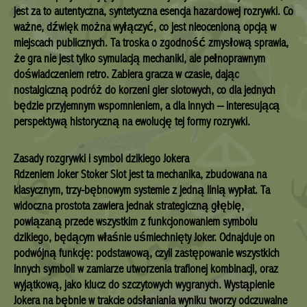
jest za to autentyczna, syntetyczna esencja hazardowej rozrywki. Co
ważne, dźwięk można wyłączyć, co jest nieocenioną opcją w
miejscach publicznych. Ta troska o zgodność zmysłową sprawia,
że gra nie jest tylko symulacją mechaniki, ale pełnoprawnym
doświadczeniem retro. Zabiera gracza w czasie, dając
nostalgiczną podróż do korzeni gier slotowych, co dla jednych
będzie przyjemnym wspomnieniem, a dla innych – interesującą
perspektywą historyczną na ewolucję tej formy rozrywki.
Zasady rozgrywki i symbol dzikiego Jokera
Rdzeniem Joker Stoker Slot jest ta mechanika, zbudowana na
klasycznym, trzy-bębnowym systemie z jedną linią wypłat. Ta
widoczna prostota zawiera jednak strategiczną głębię,
powiązaną przede wszystkim z funkcjonowaniem symbolu
dzikiego, będącym właśnie uśmiechnięty Joker. Odnajduje on
podwójną funkcję: podstawową, czyli zastępowanie wszystkich
innych symboli w zamiarze utworzenia trafionej kombinacji, oraz
wyjątkową, jako klucz do szczytowych wygranych. Wystąpienie
Jokera na bębnie w trakcie odsłaniania wyniku tworzy odczuwalne