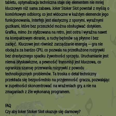
tabletu, optymalizacja techniczna staje się elementem nie mniej
kluczowym niż sama zabawa. Joker Stoker Slot powstał z myślą o
komórkowym odbiorcy, co jest widoczne w każdym elemencie jego
funkcjonowania. Interfejs jest elastyczny, z sporymi, wyraźnymi
guzikami, które bez przeszkód można obsługiwać dotykiem.
Grafika, mimo że stylizowana na retro, jest ostra i wyraźna nawet
na kompaktowym ekranie, a ruchy bębnów są płynne i bez
zacięć. Kluczowe jest również zarządzanie energią – gra nie
obciąża za bardzo CPU, co pozwala na przedłużone rozgrywki
bez drastycznego spadku żywotności sprzętu. Uruchamianie jest
niemal błyskawiczne, a pewność transmisji jest kluczowa, co
ogranicza szansę przerwania rozgrywki z powodu
technologicznych problemów. Ta troska o detal techniczny
przekłada się bezpośrednio na przyjemność gracza, pozwalając
w zupełności skoncentrować na wrażeniach gry, a nie na
zmaganiach z źle wykonaną programem.
FAQ
Czy aby Joker Stoker Slot okazuje się darmowy?