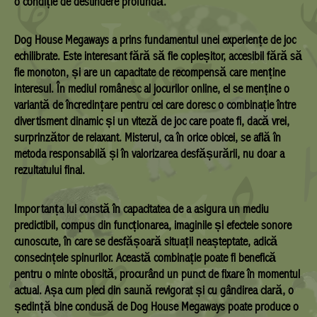
o condiție de destindere profundă.
Dog House Megaways a prins fundamentul unei experiențe de joc
echilibrate. Este interesant fără să fie copleșitor, accesibil fără să
fie monoton, și are un capacitate de recompensă care menține
interesul. În mediul românesc al jocurilor online, el se menține o
variantă de încredințare pentru cei care doresc o combinație între
divertisment dinamic și un viteză de joc care poate fi, dacă vrei,
surprinzător de relaxant. Misterul, ca în orice obicei, se află în
metoda responsabilă și în valorizarea desfășurării, nu doar a
rezultatului final.
Importanța lui constă în capacitatea de a asigura un mediu
predictibil, compus din funcționarea, imaginile și efectele sonore
cunoscute, în care se desfășoară situații neașteptate, adică
consecințele spinurilor. Această combinație poate fi benefică
pentru o minte obosită, procurând un punct de fixare în momentul
actual. Așa cum pleci din saună revigorat și cu gândirea clară, o
ședință bine condusă de Dog House Megaways poate produce o