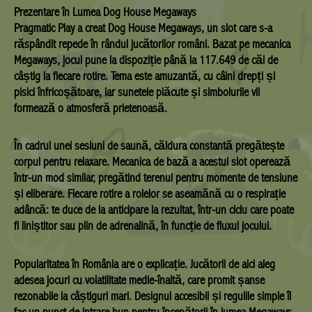
Prezentare în Lumea Dog House Megaways
Pragmatic Play a creat Dog House Megaways, un slot care s-a
răspândit repede în rândul jucătorilor români. Bazat pe mecanica
Megaways, jocul pune la dispoziție până la 117.649 de căi de
câștig la fiecare rotire. Tema este amuzantă, cu câini drepți și
pisici înfricoșătoare, iar sunetele plăcute și simbolurile vii
formează o atmosferă prietenoasă.
În cadrul unei sesiuni de saună, căldura constantă pregătește
corpul pentru relaxare. Mecanica de bază a acestui slot operează
într-un mod similar, pregătind terenul pentru momente de tensiune
și eliberare. Fiecare rotire a rolelor se aseamănă cu o respirație
adâncă: te duce de la anticipare la rezultat, într-un ciclu care poate
fi liniștitor sau plin de adrenalină, în funcție de fluxul jocului.
Popularitatea în România are o explicație. Jucătorii de aici aleg
adesea jocuri cu volatilitate medie-înaltă, care promit șanse
rezonabile la câștiguri mari. Designul accesibil și regulile simple îl
fac un punct de intrare bun pentru începătorii în lumea Megaways.