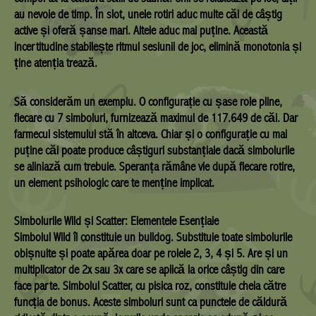
au nevoie de timp. În slot, unele rotiri aduc multe căi de câștig
active și oferă șanse mari. Altele aduc mai puține. Această
incertitudine stabilește ritmul sesiunii de joc, elimină monotonia și
ține atenția trează.
Să considerăm un exemplu. O configurație cu șase role pline,
fiecare cu 7 simboluri, furnizează maximul de 117.649 de căi. Dar
farmecul sistemului stă în altceva. Chiar și o configurație cu mai
puține căi poate produce câștiguri substanțiale dacă simbolurile
se aliniază cum trebuie. Speranța rămâne vie după fiecare rotire,
un element psihologic care te menține implicat.
Simbolurile Wild și Scatter: Elementele Esențiale
Simbolul Wild îl constituie un bulldog. Substituie toate simbolurile
obișnuite și poate apărea doar pe rolele 2, 3, 4 și 5. Are și un
multiplicator de 2x sau 3x care se aplică la orice câștig din care
face parte. Simbolul Scatter, cu pisica roz, constituie cheia către
funcția de bonus. Aceste simboluri sunt ca punctele de căldură