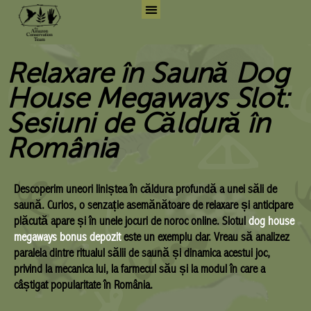
Skip
to
Search for:
Search But
content
Relaxare în Saună Dog
House Megaways Slot:
Sesiuni de Căldură în
România
Descoperim uneori liniștea în căldura profundă a unei săli de
saună. Curios, o senzație asemănătoare de relaxare și anticipare
plăcută apare și în unele jocuri de noroc online. Slotul
dog house
megaways bonus depozit
este un exemplu clar. Vreau să analizez
paralela dintre ritualul sălii de saună și dinamica acestui joc,
privind la mecanica lui, la farmecul său și la modul în care a
câștigat popularitate în România.