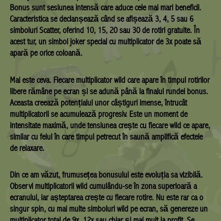
Bonus sunt sesiunea intensă care aduce cele mai mari beneficii.
Caracteristica se declanșează când se afișează 3, 4, 5 sau 6
simboluri Scatter, oferind 10, 15, 20 sau 30 de rotiri gratuite. În
acest tur, un simbol joker special cu multiplicator de 3x poate să
apară pe orice coloană.
Mai este ceva. Fiecare multiplicator wild care apare în timpul rotirilor
libere rămâne pe ecran și se adună până la finalul rundei bonus.
Aceasta creează potențialul unor câștiguri imense, întrucât
multiplicatorii se acumulează progresiv. Este un moment de
intensitate maximă, unde tensiunea crește cu fiecare wild ce apare,
similar cu felul în care timpul petrecut în saună amplifică efectele
de relaxare.
Din ce am văzut, frumusețea bonusului este evoluția sa vizibilă.
Observi multiplicatorii wild cumulându-se în zona superioară a
ecranului, iar așteptarea crește cu fiecare rotire. Nu este rar ca o
singur spin, cu mai multe simboluri wild pe ecran, să genereze un
multiplicator total de 9x, 12x sau chiar și mai mult la profit. Se