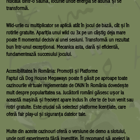
ridicată dintr-o saună, locurile unde energia se adună și se
transformă.
Wild-urile cu multiplicator se aplică atât în jocul de bază, cât și în
rotirile gratuite. Apariția unui wild cu 3x pe un câștig deja mare
poate fi momentul decisiv al unei sesiuni. Transformă un rezultat
bun într-unul excepțional. Mecanica asta, clară și eficientă,
fundamentează succesului jocului.
Accesibilitatea în România: Promoții și Platforme
Faptul că Dog House Megaways poate fi găsit pe aproape toate
cazinourile virtuale reglementate de ONJN în România dovedește
mult despre popularitatea sa. Jucătorii români găsesc ușor la
această mașină și frecvent apare inclus în oferte de bun venit sau
rotiri gratuite. Este crucial să selectezi platforme licențiate, care
oferă fair play-ul și siguranța datelor tale.
Multe din aceste cazinouri oferă o versiune de demo a slotului,
unde poți experimenta fără investiție. Îți recomand să apelezi la