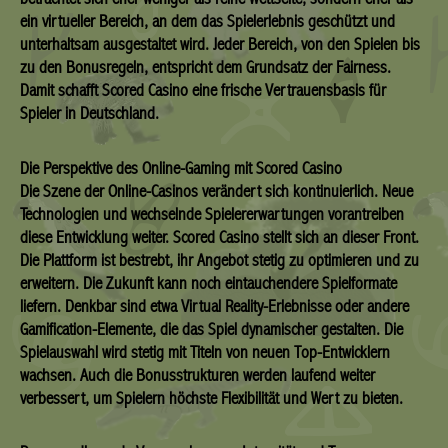
ein virtueller Bereich, an dem das Spielerlebnis geschützt und
unterhaltsam ausgestaltet wird. Jeder Bereich, von den Spielen bis
zu den Bonusregeln, entspricht dem Grundsatz der Fairness.
Damit schafft Scored Casino eine frische Vertrauensbasis für
Spieler in Deutschland.
Die Perspektive des Online-Gaming mit Scored Casino
Die Szene der Online-Casinos verändert sich kontinuierlich. Neue
Technologien und wechselnde Spielererwartungen vorantreiben
diese Entwicklung weiter. Scored Casino stellt sich an dieser Front.
Die Plattform ist bestrebt, ihr Angebot stetig zu optimieren und zu
erweitern. Die Zukunft kann noch eintauchendere Spielformate
liefern. Denkbar sind etwa Virtual Reality-Erlebnisse oder andere
Gamification-Elemente, die das Spiel dynamischer gestalten. Die
Spielauswahl wird stetig mit Titeln von neuen Top-Entwicklern
wachsen. Auch die Bonusstrukturen werden laufend weiter
verbessert, um Spielern höchste Flexibilität und Wert zu bieten.