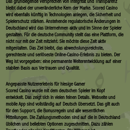
Das grundlegende Versprechen von Integrität und Transparenz
bleibt dabei der unveränderliche Kern der Marke. Scored Casino
wird ebenfalls künftig in Technologien anlegen, die Sicherheit und
Spielerschutz stärken. Anstehende regulatorische Änderungen in
Deutschland wird das Unternehmen aktiv und im Sinne der Spieler
gestalten. Für die deutsche Community stellt das eine Plattform, die
nicht nur mit der Zeit mitzieht. Sie möchte diese Zeit aktiv
mitgestalten. Das Ziel bleibt, das abwechslungsreichste,
gerechteste und seriöseste Online-Casino-Erlebnis zu bieten. Der
Weg ist vorgegeben: eine permanente Weiterentwicklung auf einer
stabilen Basis aus Vertrauen und Qualität.
Angepasste Nutzererlebnis für hiesige Gamer
Scored Casino wurde mit dem deutschen Spieler im Kopf
entwickelt. Das zeigt sich in vielen feinen Details. Webseite und
mobile App sind vollständig auf Deutsch übersetzt. Das gilt auch
für den Support, die Bonusregeln und alle wesentlichen
Mitteilungen. Die Zahlungsmethoden sind auf die in Deutschland
üblichen und beliebten Optionen zugeschnitten. Dazu zählen