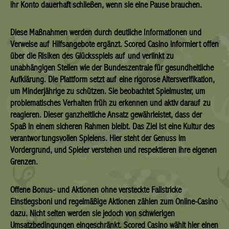
ihr Konto dauerhaft schließen, wenn sie eine Pause brauchen.
Diese Maßnahmen werden durch deutliche Informationen und
Verweise auf Hilfsangebote ergänzt. Scored Casino informiert offen
über die Risiken des Glücksspiels auf und verlinkt zu
unabhängigen Stellen wie der Bundeszentrale für gesundheitliche
Aufklärung. Die Plattform setzt auf eine rigorose Altersverifikation,
um Minderjährige zu schützen. Sie beobachtet Spielmuster, um
problematisches Verhalten früh zu erkennen und aktiv darauf zu
reagieren. Dieser ganzheitliche Ansatz gewährleistet, dass der
Spaß in einem sicheren Rahmen bleibt. Das Ziel ist eine Kultur des
verantwortungsvollen Spielens. Hier steht der Genuss im
Vordergrund, und Spieler verstehen und respektieren ihre eigenen
Grenzen.
Offene Bonus- und Aktionen ohne versteckte Fallstricke
Einstiegsboni und regelmäßige Aktionen zählen zum Online-Casino
dazu. Nicht selten werden sie jedoch von schwierigen
Umsatzbedingungen eingeschränkt. Scored Casino wählt hier einen