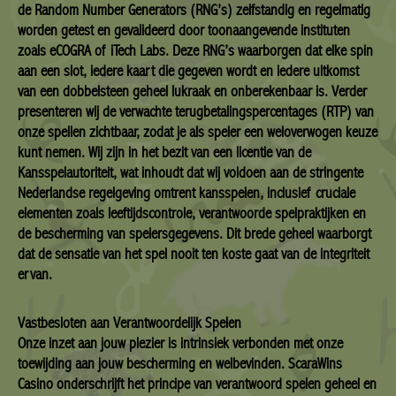
de Random Number Generators (RNG’s) zelfstandig en regelmatig
worden getest en gevalideerd door toonaangevende instituten
zoals eCOGRA of iTech Labs. Deze RNG’s waarborgen dat elke spin
aan een slot, iedere kaart die gegeven wordt en iedere uitkomst
van een dobbelsteen geheel lukraak en onberekenbaar is. Verder
presenteren wij de verwachte terugbetalingspercentages (RTP) van
onze spellen zichtbaar, zodat je als speler een weloverwogen keuze
kunt nemen. Wij zijn in het bezit van een licentie van de
Kansspelautoriteit, wat inhoudt dat wij voldoen aan de stringente
Nederlandse regelgeving omtrent kansspelen, inclusief cruciale
elementen zoals leeftijdscontrole, verantwoorde spelpraktijken en
de bescherming van spelersgegevens. Dit brede geheel waarborgt
dat de sensatie van het spel nooit ten koste gaat van de integriteit
ervan.
Vastbesloten aan Verantwoordelijk Spelen
Onze inzet aan jouw plezier is intrinsiek verbonden met onze
toewijding aan jouw bescherming en welbevinden. ScaraWins
Casino onderschrijft het principe van verantwoord spelen geheel en