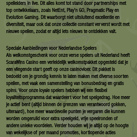
spelleiders in live. Dit alles komt tot stand door partnerships met
top ontwikkelaars, zoals NetEnt, Play’n GO, Pragmatic Play en
Evolution Gaming. Dit waarborgt niet uitsluitend excellentie en
diversiteit, maar ook dat onze collectie constant ververst wordt met
nieuwe spellen, zodat er altijd iets nieuws te ontdekken valt.
Speciale Aanbiedingen voor Nederlandse Spelers
Als welkomstgeschenk voor onze verse spelers uit Nederland heeft
ScaraWins Casino een verleidelijk welkomstpakket opgesteld dat je
een vliegende start geeft op onze casinovloer. Dit pakket is
bedoeld om je grondig kennis te laten maken met diverse soorten
spellen, met vaak een samenstelling van bonusbedrag en gratis
spins. Voor onze loyale spelers hebben wij een flexibel
loyaliteitsprogramma dat waardeert voor het spelgedrag. Hoe meer
je actief bent (altijd binnen de grenzen van verantwoord gokken,
uiteraard), hoe meer waardevolle punten je vergaren die kunnen
worden omgeruild voor extra speelgeld, vrije speelronden of
andere unieke voordelen. Verder houden wij je altijd op de hoogte
van wekelijkse of per maand promoties, kortlopende acties