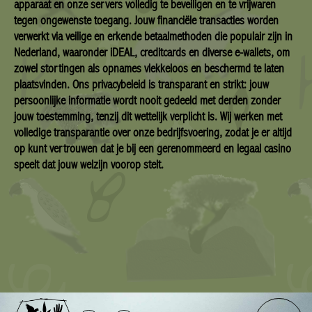
apparaat en onze servers volledig te beveiligen en te vrijwaren
tegen ongewenste toegang. Jouw financiële transacties worden
verwerkt via veilige en erkende betaalmethoden die populair zijn in
Nederland, waaronder iDEAL, creditcards en diverse e-wallets, om
zowel stortingen als opnames vlekkeloos en beschermd te laten
plaatsvinden. Ons privacybeleid is transparant en strikt: jouw
persoonlijke informatie wordt nooit gedeeld met derden zonder
jouw toestemming, tenzij dit wettelijk verplicht is. Wij werken met
volledige transparantie over onze bedrijfsvoering, zodat je er altijd
op kunt vertrouwen dat je bij een gerenommeerd en legaal casino
speelt dat jouw welzijn voorop stelt.