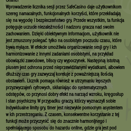
Wprowadzenie licznika sesji przez SafeCasino daje użytkownikom
szereg namacalnych, funkcjonalnych korzyści, które przekładają
się na wygodę i bezpieczeństwo gry. Przede wszystkim, ta funkcja
potęguje uczucie niezależności i nadzoru gracza nad swoim
zachowaniem. Dzięki obiektywnym informacjom, użytkownik nie
jest zmuszony polegać tylko na osobistym poczuciu czasu, które
bywa mylące. W efekcie umożliwia organizowanie sesji gry i ich
harmonizowanie z innymi zadaniami osobistymi, na przykład
obowiązki zawodowe, bliscy czy wypoczynek. Następną istotną
plusem jest ochrona przed nieprzewidzianymi wydatkami, albowiem
dłuższy czas gry zazwyczaj koreluje z poważniejszą ilością
obstawień. Licznik pomaga również w utrzymaniu lepszych
przyzwyczajeń cyfrowych, skłaniając do systematycznych
odstępów, co przynosi dobry efekt na narząd wzroku, kręgosłup
i stan psychiczny. W przypadku graczy, którzy wyznaczyli sobie
indywidualne limity gry, timer jest niezwykle pomocnym asystentem
w ich przestrzeganiu. Z czasem, konsekwentne korzystanie z tej
funkcji może przyczynić się do znacznie harmonijnego i
spełniającego sposobu do hazardu online, gdzie gra jest pod