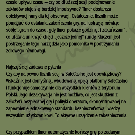
czasie upływu czasu – czy po dłuższej sesji podejmowanie
zakładów staje się bardziej impulsywne? Timer dostarcza
obiektywnej ramy dla tej obserwacji. Ostatecznie, licznik może
pomagać do ustalania zakończenia gry, na ilustrację mówiąc
sobie „gram do czasu, gdy timer pokaże godzinę, i zakańczam”,
co ułatwia uniknąć chęci „jeszcze jednej” rundy. Kluczem jest
postrzeganie tego narzędzia jako pomocnika w podtrzymaniu
zdrowego równowagi.
Najczęściej zadawane pytania
Czy aby na pewno licznik sesji w SafeCasino jest obowiązkowy?
Wskaźnik jest domyślną, wbudowaną opcją platformy SafeCasino
i funkcjonuje samoczynnie dla wszystkich klientów z terytorium
Polski. Jego dezaktywacja nie jest możliwe, co jest skutkiem z
założeń bezpiecznej gry i polityki operatora, skoncentrowanej na
zapewnienie jednakowego standardu bezpieczeństwa i wiedzy
wszystkim użytkownikowi. To aktywne urządzenie zabezpieczenia.
Czy przypadkiem timer automatycznie kończy grę po zadanym