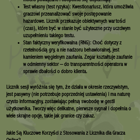
Test własny (test ryzyka):
Kwestionariusz, która umożliwia
graczowi przeanalizować swoje postępowanie
hazardowe. Licznik przekazuje obiektywnych wartości
(czas), które być w stanie być użyteczne przy uczciwym
uzupełnieniu takiego testu.
Stan faktyczny weryfikowalna (RNG):
Choć dotyczy z
rzetelnością gry, a nie nadzoru behawioralnej, jest
kamieniem węgielnym zaufania. Zegar kształtuje zaufanie
w odmienny sektor – do transparentności operatora w
sprawie dbałości o dobro klienta.
Licznik sesji wyróżnia się tym, że działa w okresie rzeczywistym,
jest pasywny (nie potrzebuje poprzedniej ustawienia) i ma naturę
czysto informacyjny, zostawiając pełną swobodę w gestii
użytkownika. Tworzy więc delikatne, pierwsze sygnał i dopełnia o
wiele skrajne opcje, takie jak granice czy zakaz.
Jakie Są Kluczowe Korzyści z Stosowania z Licznika dla Gracza
Online?