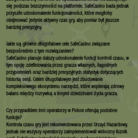
się podczas bezczynności na platformie. SafeCasino bada jednak
przyszłe udoskonalenie funkcjonalności, które mogłoby
obejmować jedynie aktywny czas gry, aby pomiar był jeszcze
bardziej precyzyjny.
Jakie są główne długofalowe cele SafeCasino związane
bezpośrednio z tym rozwiązaniem?
SafeCasino planuje dalszy udoskonalenie funkcji kontroli czasu, w
tym opcję zdefiniowania przez gracza własnych, łagodnych
przypomnień oraz bardziej precyzyjnych statystyk dotyczących
historią sesji. Celem długofalowym jest zbudowanie
kompleksowego ekosystemu narzędzi, które wspierają zdrowy
balans między rozrywką a innymi dziedzinami życia gracza.
Czy przypadkiem inni operatorzy w Polsce oferują podobne
funkcje?
Kontrola czasu gry jest rekomendowana przez Urząd Hazardowy,
jednak nie wszyscy operatorzy zaimplementowali widoczny licznik