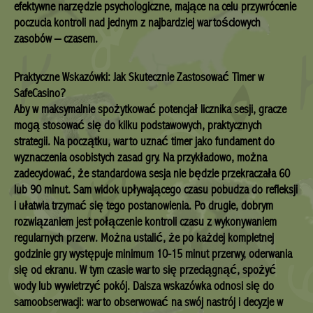
efektywne narzędzie psychologiczne, mające na celu przywrócenie
poczucia kontroli nad jednym z najbardziej wartościowych
zasobów – czasem.
Praktyczne Wskazówki: Jak Skutecznie Zastosować Timer w
SafeCasino?
Aby w maksymalnie spożytkować potencjał licznika sesji, gracze
mogą stosować się do kilku podstawowych, praktycznych
strategii. Na początku, warto uznać timer jako fundament do
wyznaczenia osobistych zasad gry. Na przykładowo, można
zadecydować, że standardowa sesja nie będzie przekraczała 60
lub 90 minut. Sam widok upływającego czasu pobudza do refleksji
i ułatwia trzymać się tego postanowienia. Po drugie, dobrym
rozwiązaniem jest połączenie kontroli czasu z wykonywaniem
regularnych przerw. Można ustalić, że po każdej kompletnej
godzinie gry występuje minimum 10-15 minut przerwy, oderwania
się od ekranu. W tym czasie warto się przeciągnąć, spożyć
wody lub wywietrzyć pokój. Dalsza wskazówka odnosi się do
samoobserwacji: warto obserwować na swój nastrój i decyzje w