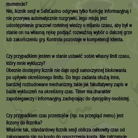
momencie?
Nie, licznik sesji w SafeCasino odgrywa tylko funkcję informacyjną i
nie przerywa automatycznie rozgrywki. Jego misją jest
udostępnienie graczowi rzetelnej wiedzy o mijaniu czasu, aby był w
stanie on na własną rękę podjąć rozważną wybór o dalszej grze
lub zakończeniu gry. Kontrola pozostaje w kompetencji klienta.
Czy przypadkiem jestem w stanie ustawić sobie własny limit czasu,
który mnie wykluczy?
Obecnie dostępny licznik nie daje opcji samoczynnej blokowania
po upływie określonego limitu. Do tego zadania służą inne,
bardziej rozbudowane mechanizmy, takie jak fakultatywny zapis w
bazie wykluczeń na określony czas. Timer ma charakter
zapobiegawczy i informacyjny, zachęcając do dyscypliny osobistej.
Czy przypadkiem czas przestojów (np. na przegląd menu) jest
liczony do licznika?
Właśnie tak, standardowy licznik sesji oblicza całkowity czas od
zalogowania się na konto do opuszczenia konta. Nie zatrzymuje