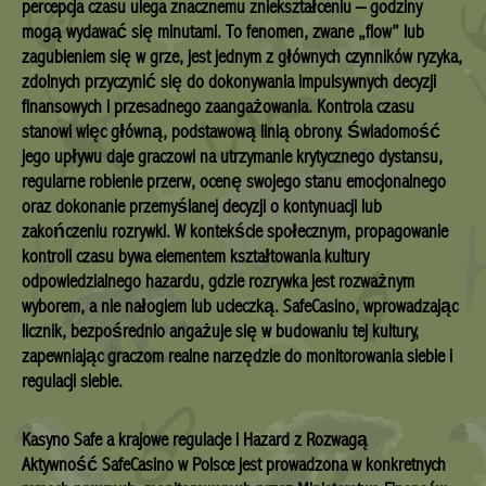
percepcja czasu ulega znacznemu zniekształceniu – godziny
mogą wydawać się minutami. To fenomen, zwane „flow” lub
zagubieniem się w grze, jest jednym z głównych czynników ryzyka,
zdolnych przyczynić się do dokonywania impulsywnych decyzji
finansowych i przesadnego zaangażowania. Kontrola czasu
stanowi więc główną, podstawową linią obrony. Świadomość
jego upływu daje graczowi na utrzymanie krytycznego dystansu,
regularne robienie przerw, ocenę swojego stanu emocjonalnego
oraz dokonanie przemyślanej decyzji o kontynuacji lub
zakończeniu rozrywki. W kontekście społecznym, propagowanie
kontroli czasu bywa elementem kształtowania kultury
odpowiedzialnego hazardu, gdzie rozrywka jest rozważnym
wyborem, a nie nałogiem lub ucieczką. SafeCasino, wprowadzając
licznik, bezpośrednio angażuje się w budowaniu tej kultury,
zapewniając graczom realne narzędzie do monitorowania siebie i
regulacji siebie.
Kasyno Safe a krajowe regulacje i Hazard z Rozwagą
Aktywność SafeCasino w Polsce jest prowadzona w konkretnych