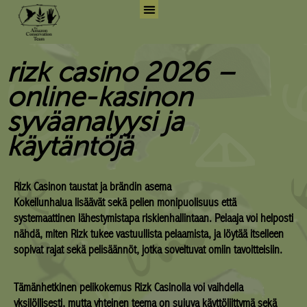
Skip
to
Search for:
Search But
content
rizk casino 2026 –
online-kasinon
syväanalyysi ja
käytäntöjä
Rizk Casinon taustat ja brändin asema
Kokeilunhalua lisäävät sekä pelien monipuolisuus että
systemaattinen lähestymistapa riskienhallintaan. Pelaaja voi helposti
nähdä, miten Rizk tukee vastuullista pelaamista, ja löytää itselleen
sopivat rajat sekä pelisäännöt, jotka soveltuvat omiin tavoitteisiin.
Tämänhetkinen pelikokemus Rizk Casinolla voi vaihdella
yksilöllisesti, mutta yhteinen teema on sujuva käyttöliittymä sekä