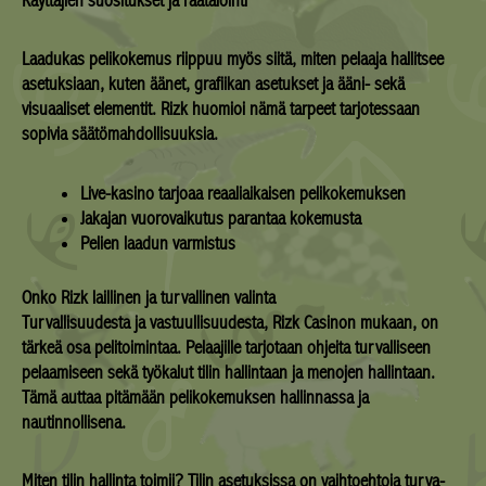
Laadukas pelikokemus riippuu myös siitä, miten pelaaja hallitsee
asetuksiaan, kuten äänet, grafiikan asetukset ja ääni- sekä
visuaaliset elementit. Rizk huomioi nämä tarpeet tarjotessaan
sopivia säätömahdollisuuksia.
Live-kasino tarjoaa reaaliaikaisen pelikokemuksen
Jakajan vuorovaikutus parantaa kokemusta
Pelien laadun varmistus
Onko Rizk laillinen ja turvallinen valinta
Turvallisuudesta ja vastuullisuudesta, Rizk Casinon mukaan, on
tärkeä osa pelitoimintaa. Pelaajille tarjotaan ohjeita turvalliseen
pelaamiseen sekä työkalut tilin hallintaan ja menojen hallintaan.
Tämä auttaa pitämään pelikokemuksen hallinnassa ja
nautinnollisena.
Miten tilin hallinta toimii? Tilin asetuksissa on vaihtoehtoja turva-