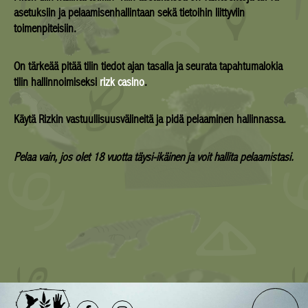
asetuksiin ja pelaamisenhallintaan sekä tietoihin liittyviin
toimenpiteisiin.
On tärkeää pitää tilin tiedot ajan tasalla ja seurata tapahtumalokia
tilin hallinnoimiseksi
rizk casino
.
Käytä Rizkin vastuullisuusvälineitä ja pidä pelaaminen hallinnassa.
Pelaa vain, jos olet 18 vuotta täysi-ikäinen ja voit hallita pelaamistasi.
Facebook-
Instagram