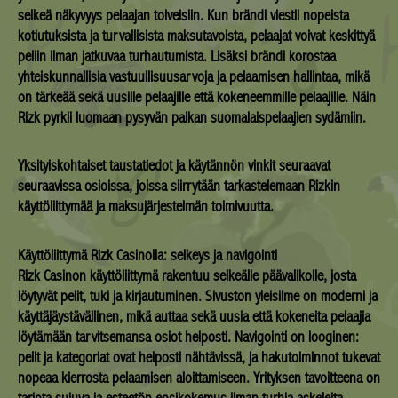
selkeä näkyvyys pelaajan toiveisiin. Kun brändi viestii nopeista
kotiutuksista ja turvallisista maksutavoista, pelaajat voivat keskittyä
peliin ilman jatkuvaa turhautumista. Lisäksi brändi korostaa
yhteiskunnallisia vastuullisuusarvoja ja pelaamisen hallintaa, mikä
on tärkeää sekä uusille pelaajille että kokeneemmille pelaajille. Näin
Rizk pyrkii luomaan pysyvän paikan suomalaispelaajien sydämiin.
Yksityiskohtaiset taustatiedot ja käytännön vinkit seuraavat
seuraavissa osioissa, joissa siirrytään tarkastelemaan Rizkin
käyttöliittymää ja maksujärjestelmän toimivuutta.
Käyttöliittymä Rizk Casinolla: selkeys ja navigointi
Rizk Casinon käyttöliittymä rakentuu selkeälle päävalikolle, josta
löytyvät pelit, tuki ja kirjautuminen. Sivuston yleisilme on moderni ja
käyttäjäystävällinen, mikä auttaa sekä uusia että kokeneita pelaajia
löytämään tarvitsemansa osiot helposti. Navigointi on looginen:
pelit ja kategoriat ovat helposti nähtävissä, ja hakutoiminnot tukevat
nopeaa kierrosta pelaamisen aloittamiseen. Yrityksen tavoitteena on
tarjota sujuva ja esteetön ensikokemus ilman turhia askeleita.