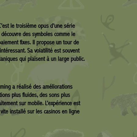
est le troisième opus d’une série
 y découvre des symboles comme le
aiement fixes. Il propose un tour de
ntéressant. Sa volatilité est souvent
iques qui plaisent à un large public.
aming a réalisé des améliorations
ons plus fluides, des sons plus
aitement sur mobile. L’expérience est
vite installé sur les casinos en ligne