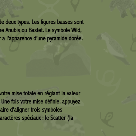
de deux types. Les figures basses sont
me Anubis ou Bastet. Le symbole Wild,
ter a l’apparence d’une pyramide dorée.
otre mise totale en réglant la valeur
. Une fois votre mise définie, appuyez
aire d’aligner trois symboles
aractères spéciaux : le Scatter (la