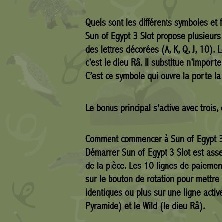
Quels sont les différents symboles et 
Sun of Egypt 3 Slot propose plusieurs 
des lettres décorées (A, K, Q, J, 10)
c’est le dieu Râ. Il substitue n’impor
C’est ce symbole qui ouvre la porte la 
Le bonus principal s’active avec trois, 
Comment commencer à Sun of Egypt 
Démarrer Sun of Egypt 3 Slot est asse
de la pièce. Les 10 lignes de paiement
sur le bouton de rotation pour mettre 
identiques ou plus sur une ligne active
Pyramide) et le Wild (le dieu Râ).