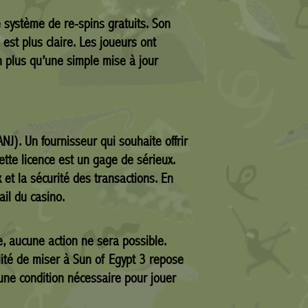
e système de re-spins gratuits. Son
 est plus claire. Les joueurs ont
n plus qu’une simple mise à jour
NJ). Un fournisseur qui souhaite offrir
ette licence est un gage de sérieux.
x et la sécurité des transactions. En
ail du casino.
e, aucune action ne sera possible.
alité de miser à Sun of Egypt 3 repose
 une condition nécessaire pour jouer