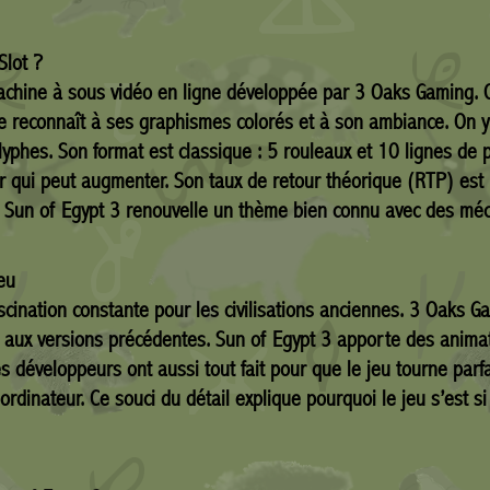
Slot ?
chine à sous vidéo en ligne développée par 3 Oaks Gaming. C’
 se reconnaît à ses graphismes colorés et à son ambiance. On
phes. Son format est classique : 5 rouleaux et 10 lignes de p
ur qui peut augmenter. Son taux de retour théorique (RTP) est i
un of Egypt 3 renouvelle un thème bien connu avec des mécan
eu
scination constante pour les civilisations anciennes. 3 Oaks G
 aux versions précédentes. Sun of Egypt 3 apporte des animati
es développeurs ont aussi tout fait pour que le jeu tourne parf
rdinateur. Ce souci du détail explique pourquoi le jeu s’est si 