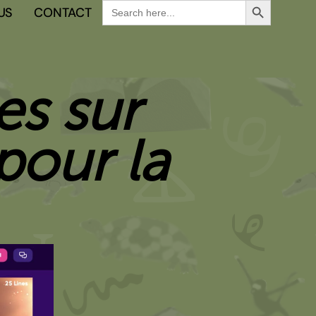
Search
US
CONTACT
for:
es sur
pour la