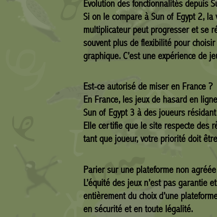
Évolution des fonctionnalités depuis S
Si on le compare à Sun of Egypt 2, la 
multiplicateur peut progresser et se réi
souvent plus de flexibilité pour choi
graphique. C’est une expérience de jeu
Est-ce autorisé de miser en France ?
En France, les jeux de hasard en ligne 
Sun of Egypt 3 à des joueurs résidant 
Elle certifie que le site respecte des 
tant que joueur, votre priorité doit êt
Parier sur une plateforme non agréée e
L’équité des jeux n’est pas garantie et
entièrement du choix d’une plateforme 
en sécurité et en toute légalité.