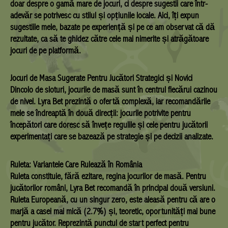
doar despre o gamă mare de jocuri, ci despre sugestii care într-
adevăr se potrivesc cu stilul și opțiunile locale. Aici, îți expun
sugestiile mele, bazate pe experiență și pe ce am observat că dă
rezultate, ca să te ghidez către cele mai nimerite și atrăgătoare
jocuri de pe platformă.
Jocuri de Masa Sugerate Pentru Jucători Strategici și Novici
Dincolo de sloturi, jocurile de masă sunt în centrul fiecărui cazinou
de nivel. Lyra Bet prezintă o ofertă complexă, iar recomandările
mele se îndreaptă în două direcții: jocurile potrivite pentru
începători care doresc să învețe regulile și cele pentru jucătorii
experimentați care se bazează pe strategie și pe decizii analizate.
Ruleta: Variantele Care Rulează în România
Ruleta constituie, fără ezitare, regina jocurilor de masă. Pentru
jucătorilor români, Lyra Bet recomandă în principal două versiuni.
Ruleta Europeană, cu un singur zero, este aleasă pentru că are o
marjă a casei mai mică (2.7%) și, teoretic, oportunități mai bune
pentru jucător. Reprezintă punctul de start perfect pentru