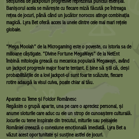
secțiunea de jackpoturi progresive reprezintă punctul esențial.
Banișorul acela se mărește cu fiecare miză făcută pe întreaga
rețea de jocuri, până când un jucător norocos atinge combinația
magică. Lyra Bet oferă acces la unele dintre cele mai mari rețele
globale.
“Mega Moolah” de la Microgaming este o poveste, cu istoria sa de
milioane câștigate. “Divine Fortune MegaWays” de la NetEnt
îmbină mitologia greacă cu mecanica populară Megaways, având
un jackpot progresiv major foarte tentant. E bine să știi că, deși
probabilitățile de a lovi jackpot-ul sunt foarte scăzute, fiecare
rotire adaugă la visul cuiva, poate chiar al tău.
Aparate cu Teme și Folclor Românesc
Regăsim o grupă aparte, una pe care o apreciez personal, și
anume sloturile care aduc cu ele un strop de cunoaștere culturală.
Jocurile cu teme inspirate din trecutul, miturile sau peisajele
României creează o conexiune emoțională imediată. Lyra Bet a
văzut acest oportunitate și susține astfel de jocuri.