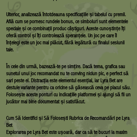
Ulterior, analizează întotdeauna specificațiile și tabelul cu premii.
Află cum se pornesc rundele bonus, ce simboluri sunt elementele
speciale și ce combinații produc câștiguri. Aceste cunoștințe îți
oferă control și îți controlează speranțele. Un joc pe care îl
înțelegi este un joc mai plăcut, fără legătură cu finalul sesiunii
tale.
În cele din urmă, bazează-te pe simțire. Dacă tema, grafica sau
sunetul unui joc recomandat nu te conving niciun pic, e perfect să
sari peste el. Distracția este elementul esențial, iar Lyra Bet are
destule variante pentru ca oricine să găsească ceva pe placul său.
Folosește aceste ponturi cu indicațiile platformei și ajungi să fii un
jucător mai bine documentat și satisfăcut.
Cum Să Identifici și Să Folosești Rubrica de Recomandări pe Lyra
Bet
Explorarea pe Lyra Bet este ușoară, dar ca să te bucuri la maxim