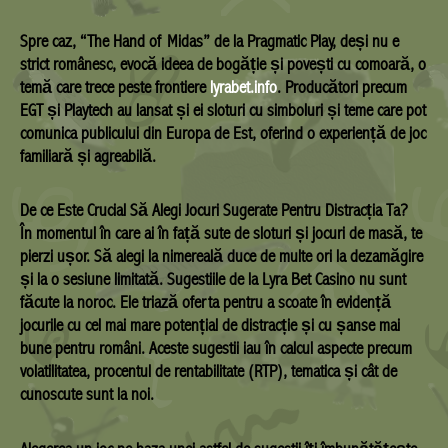
Spre caz, “The Hand of Midas” de la Pragmatic Play, deși nu e
strict românesc, evocă ideea de bogăție și povești cu comoară, o
temă care trece peste frontiere
lyrabet.info
. Producători precum
EGT și Playtech au lansat și ei sloturi cu simboluri și teme care pot
comunica publicului din Europa de Est, oferind o experiență de joc
familiară și agreabilă.
De ce Este Crucial Să Alegi Jocuri Sugerate Pentru Distracția Ta?
În momentul în care ai în față sute de sloturi și jocuri de masă, te
pierzi ușor. Să alegi la nimereală duce de multe ori la dezamăgire
și la o sesiune limitată. Sugestiile de la Lyra Bet Casino nu sunt
făcute la noroc. Ele triază oferta pentru a scoate în evidență
jocurile cu cel mai mare potențial de distracție și cu șanse mai
bune pentru români. Aceste sugestii iau în calcul aspecte precum
volatilitatea, procentul de rentabilitate (RTP), tematica și cât de
cunoscute sunt la noi.