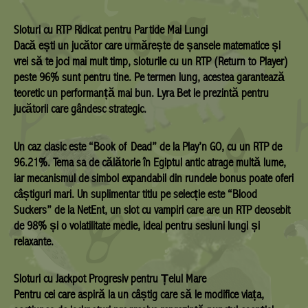
Sloturi cu RTP Ridicat pentru Partide Mai Lungi
Dacă ești un jucător care urmărește de șansele matematice și
vrei să te joci mai mult timp, sloturile cu un RTP (Return to Player)
peste 96% sunt pentru tine. Pe termen lung, acestea garantează
teoretic un performanță mai bun. Lyra Bet le prezintă pentru
jucătorii care gândesc strategic.
Un caz clasic este “Book of Dead” de la Play’n GO, cu un RTP de
96.21%. Tema sa de călătorie în Egiptul antic atrage multă lume,
iar mecanismul de simbol expandabil din rundele bonus poate oferi
câștiguri mari. Un suplimentar titlu pe selecție este “Blood
Suckers” de la NetEnt, un slot cu vampiri care are un RTP deosebit
de 98% și o volatilitate medie, ideal pentru sesiuni lungi și
relaxante.
Sloturi cu Jackpot Progresiv pentru Țelul Mare
Pentru cei care aspiră la un câștig care să le modifice viața,