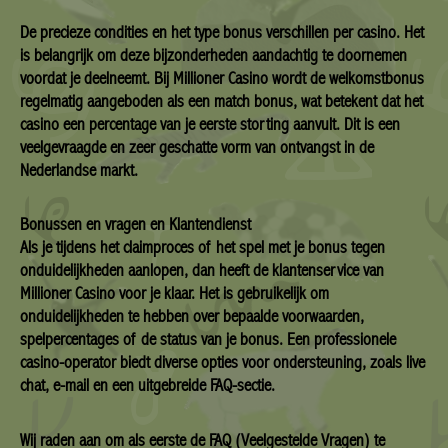
De precieze condities en het type bonus verschillen per casino. Het
is belangrijk om deze bijzonderheden aandachtig te doornemen
voordat je deelneemt. Bij Millioner Casino wordt de welkomstbonus
regelmatig aangeboden als een match bonus, wat betekent dat het
casino een percentage van je eerste storting aanvult. Dit is een
veelgevraagde en zeer geschatte vorm van ontvangst in de
Nederlandse markt.
Bonussen en vragen en Klantendienst
Als je tijdens het claimproces of het spel met je bonus tegen
onduidelijkheden aanlopen, dan heeft de klantenservice van
Millioner Casino voor je klaar. Het is gebruikelijk om
onduidelijkheden te hebben over bepaalde voorwaarden,
spelpercentages of de status van je bonus. Een professionele
casino-operator biedt diverse opties voor ondersteuning, zoals live
chat, e-mail en een uitgebreide FAQ-sectie.
Wij raden aan om als eerste de FAQ (Veelgestelde Vragen) te