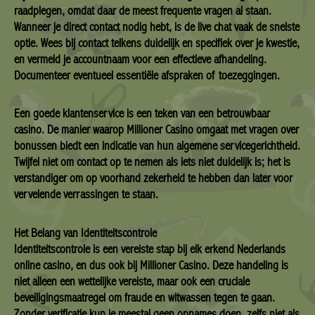
raadplegen, omdat daar de meest frequente vragen al staan.
Wanneer je direct contact nodig hebt, is de live chat vaak de snelste
optie. Wees bij contact telkens duidelijk en specifiek over je kwestie,
en vermeld je accountnaam voor een effectieve afhandeling.
Documenteer eventueel essentiële afspraken of toezeggingen.
Een goede klantenservice is een teken van een betrouwbaar
casino. De manier waarop Millioner Casino omgaat met vragen over
bonussen biedt een indicatie van hun algemene servicegerichtheid.
Twijfel niet om contact op te nemen als iets niet duidelijk is; het is
verstandiger om op voorhand zekerheid te hebben dan later voor
vervelende verrassingen te staan.
Het Belang van Identiteitscontrole
Identiteitscontrole is een vereiste stap bij elk erkend Nederlands
online casino, en dus ook bij Millioner Casino. Deze handeling is
niet alleen een wettelijke vereiste, maar ook een cruciale
beveiligingsmaatregel om fraude en witwassen tegen te gaan.
Zonder verificatie kun je meestal geen opnames doen, zelfs niet als