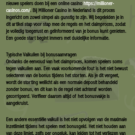
nieuwe spelers doen bij een online casino
https://millioner-
casinos.com/
. Bij Millioner Casino in Nederland is dit proces
ingericht om zowel simpel als gunstig te zijn. Wij begeleiden je in
dit artikel stap voor stap mee de regels en het claimproces, zodat
je volledig toegerust en geïnformeerd van je bonus kunt genieten.
Een goede start begint immers met duidelijke informatie.
Typische Valkuilen bij bonusaanvragen
Ondanks de eenvoud van het claimproces, komen spelers soms
tegen valkuilen aan. Een vaak voorkomende fout is het niet bewust
selecteren van de bonus tijdens het storten. Als je dit vergeet,
wordt de storting wellicht als een normale deposit behandeld
zonder bonus, en dit kan in de regel niet achteraf worden
gecorrigeerd. Verifieer daarom altijd of het bonusvakje is
aangekruist.
Een andere essentiële valkuil is het niet opvolgen van de maximale
inzetlimiet tijdens het spelen met bonusgeld. Het niet houden aan
van deze limiet, zelfs per ongeluk, kan leiden tot het verliezen van