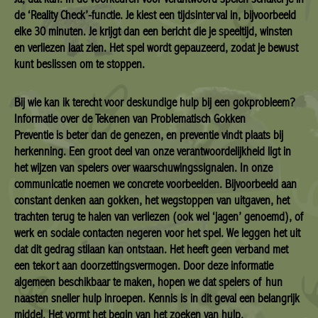
de ‘Reality Check’-functie. Je kiest een tijdsinterval in, bijvoorbeeld
elke 30 minuten. Je krijgt dan een bericht die je speeltijd, winsten
en verliezen laat zien. Het spel wordt gepauzeerd, zodat je bewust
kunt beslissen om te stoppen.
Bij wie kan ik terecht voor deskundige hulp bij een gokprobleem?
Informatie over de Tekenen van Problematisch Gokken
Preventie is beter dan de genezen, en preventie vindt plaats bij
herkenning. Een groot deel van onze verantwoordelijkheid ligt in
het wijzen van spelers over waarschuwingssignalen. In onze
communicatie noemen we concrete voorbeelden. Bijvoorbeeld aan
constant denken aan gokken, het wegstoppen van uitgaven, het
trachten terug te halen van verliezen (ook wel ‘jagen’ genoemd), of
werk en sociale contacten negeren voor het spel. We leggen het uit
dat dit gedrag stilaan kan ontstaan. Het heeft geen verband met
een tekort aan doorzettingsvermogen. Door deze informatie
algemeen beschikbaar te maken, hopen we dat spelers of hun
naasten sneller hulp inroepen. Kennis is in dit geval een belangrijk
middel. Het vormt het begin van het zoeken van hulp.