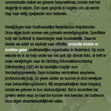
communicatie maken we gevaren bespreekbaar, zonder met het
vingertje te wijzen. Een open gesprek is volgens ons de eerste
stap naar veilig spelplezier voor iedereen.
Verwijzingen naar Onafhankelijke Nederlandse Hulpdiensten
Onze eigen tools vormen een primaire verdedigingslinie. Specifieke
hulp van buitenaf is daarentegen vaak noodzakelijk. Daarom
bieden we actief en expliciet naar officiële,
promotie chicken vs
zombies game
, onafhankelijke organisaties in Nederland. Op onze
website en in de help-sectie van het spel zijn directe links. Je treft er
zoals verwijzingen naar de Stichting Informatievoorziening
Zelfuitsluiting (SIZ) en de landelijke hulplijn voor
Verslavingspreventie. Deze instanties verstrekken anonieme,
professionele hulp. Ze geven advies en kunnen je doorverwijzen
naar behandelprogramma’s. Wij vergemakkelijken deze toegang
omdat we geloven in hun deskundigheid. Het is essentieel dat
spelers weten waar ze naartoe kunnen met kwesties die buitenom
onze eigen verantwoordelijkheid vallen.