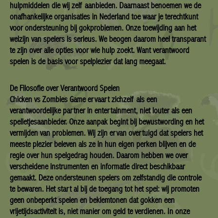
hulpmiddelen die wij zelf aanbieden. Daarnaast benoemen we de
onafhankelijke organisaties in Nederland toe waar je terechtkunt
voor ondersteuning bij gokproblemen. Onze toewijding aan het
welzijn van spelers is serieus. We beogen daarom heel transparant
te zijn over alle opties voor wie hulp zoekt. Want verantwoord
spelen is de basis voor spelplezier dat lang meegaat.
De Filosofie over Verantwoord Spelen
Chicken vs Zombies Game ervaart zichzelf als een
verantwoordelijke partner in entertainment, niet louter als een
spelletjesaanbieder. Onze aanpak begint bij bewustwording en het
vermijden van problemen. Wij zijn ervan overtuigd dat spelers het
meeste plezier beleven als ze in hun eigen perken blijven en de
regie over hun spelgedrag houden. Daarom hebben we over
verscheidene instrumenten en informatie direct beschikbaar
gemaakt. Deze ondersteunen spelers om zelfstandig die controle
te bewaren. Het start al bij de toegang tot het spel: wij promoten
geen onbeperkt spelen en beklemtonen dat gokken een
vrijetijdsactiviteit is, niet manier om geld te verdienen. In onze