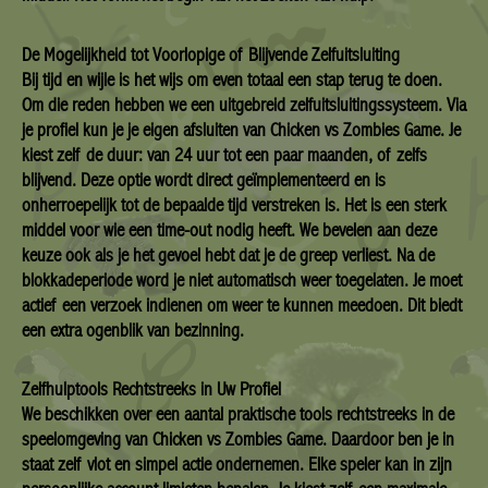
De Mogelijkheid tot Voorlopige of Blijvende Zelfuitsluiting
Bij tijd en wijle is het wijs om even totaal een stap terug te doen.
Om die reden hebben we een uitgebreid zelfuitsluitingssysteem. Via
je profiel kun je je eigen afsluiten van Chicken vs Zombies Game. Je
kiest zelf de duur: van 24 uur tot een paar maanden, of zelfs
blijvend. Deze optie wordt direct geïmplementeerd en is
onherroepelijk tot de bepaalde tijd verstreken is. Het is een sterk
middel voor wie een time-out nodig heeft. We bevelen aan deze
keuze ook als je het gevoel hebt dat je de greep verliest. Na de
blokkadeperiode word je niet automatisch weer toegelaten. Je moet
actief een verzoek indienen om weer te kunnen meedoen. Dit biedt
een extra ogenblik van bezinning.
Zelfhulptools Rechtstreeks in Uw Profiel
We beschikken over een aantal praktische tools rechtstreeks in de
speelomgeving van Chicken vs Zombies Game. Daardoor ben je in
staat zelf vlot en simpel actie ondernemen. Elke speler kan in zijn