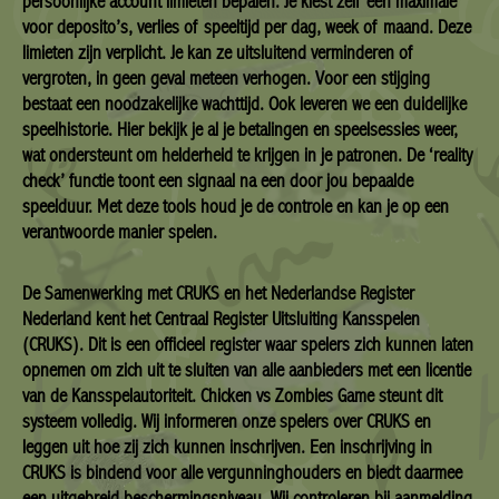
persoonlijke account limieten bepalen. Je kiest zelf een maximale
voor deposito’s, verlies of speeltijd per dag, week of maand. Deze
limieten zijn verplicht. Je kan ze uitsluitend verminderen of
vergroten, in geen geval meteen verhogen. Voor een stijging
bestaat een noodzakelijke wachttijd. Ook leveren we een duidelijke
speelhistorie. Hier bekijk je al je betalingen en speelsessies weer,
wat ondersteunt om helderheid te krijgen in je patronen. De ‘reality
check’ functie toont een signaal na een door jou bepaalde
speelduur. Met deze tools houd je de controle en kan je op een
verantwoorde manier spelen.
De Samenwerking met CRUKS en het Nederlandse Register
Nederland kent het Centraal Register Uitsluiting Kansspelen
(CRUKS). Dit is een officieel register waar spelers zich kunnen laten
opnemen om zich uit te sluiten van alle aanbieders met een licentie
van de Kansspelautoriteit. Chicken vs Zombies Game steunt dit
systeem volledig. Wij informeren onze spelers over CRUKS en
leggen uit hoe zij zich kunnen inschrijven. Een inschrijving in
CRUKS is bindend voor alle vergunninghouders en biedt daarmee
een uitgebreid beschermingsniveau. Wij controleren bij aanmelding