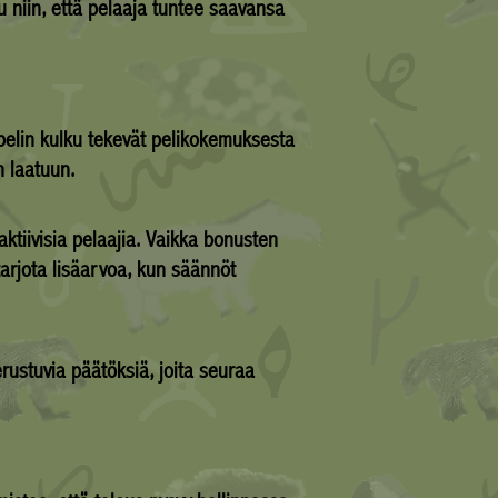
u niin, että pelaaja tuntee saavansa
 pelin kulku tekevät pelikokemuksesta
n laatuun.
aktiivisia pelaajia. Vaikka bonusten
 tarjota lisäarvoa, kun säännöt
erustuvia päätöksiä, joita seuraa