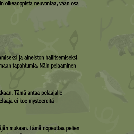
ain oikeaoppista neuvontaa, vaan osa
amiseksi ja aineiston hallitsemiseksi.
aamaan tapahtumia. Näin pelaaminen
aikkaan. Tämä antaa pelaajalle
elaaja ei koe mysteereitä
ittäjän mukaan. Tämä nopeuttaa pelien