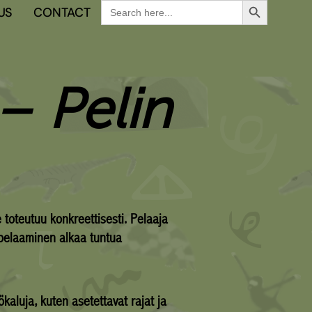
Search
US
CONTACT
for:
– Pelin
e toteutuu konkreettisesti. Pelaaja
s pelaaminen alkaa tuntua
kaluja, kuten asetettavat rajat ja