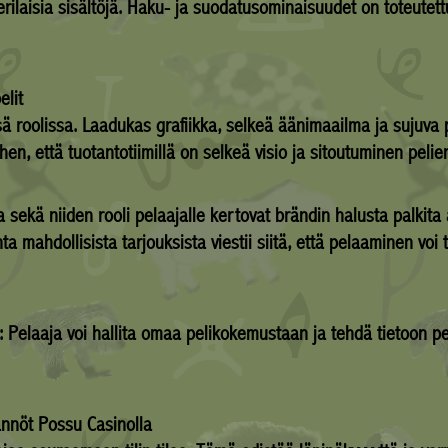
ilaisia sisältöjä. Haku- ja suodatusominaisuudet on toteutett
elit
ssä roolissa. Laadukas grafiikka, selkeä äänimaailma ja sujuva
ihen, että tuotantotiimillä on selkeä visio ja sitoutuminen pelie
 sekä niiden rooli pelaajalle kertovat brändin halusta palkita 
nta mahdollisista tarjouksista viestii siitä, että pelaaminen voi
ta: Pelaaja voi hallita omaa pelikokemustaan ja tehdä tietoon p
tännöt Possu Casinolla