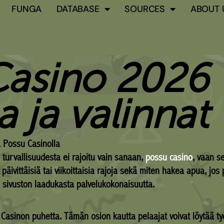
FUNGA
DATABASE
SOURCES
ABOUT 
asino 2026 
 ja valinnat
a Possu Casinolla
turvallisuudesta ei rajoitu vain sanaan,
possu casino
, vaan s
päivittäisiä tai viikoittaisia rajoja sekä miten hakea apua, jo
 sivuston laadukasta palvelukokonaisuutta.
Casinon puhetta. Tämän osion kautta pelaajat voivat löytää työ