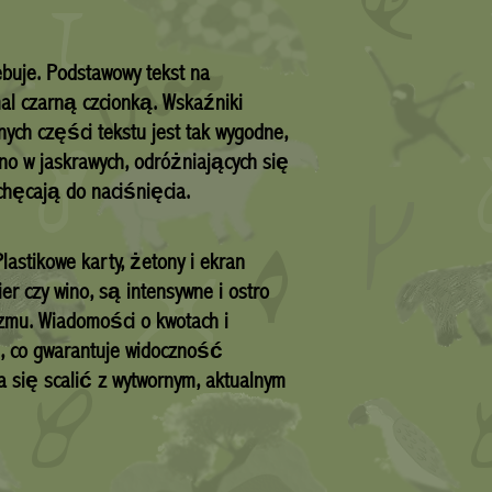
ebuje. Podstawowy tekst na
mal czarną czcionką. Wskaźniki
ych części tekstu jest tak wygodne,
zono w jaskrawych, odróżniających się
chęcają do naciśnięcia.
lastikowe karty, żetony i ekran
r czy wino, są intensywne i ostro
nizmu. Wiadomości o kwotach i
h, co gwarantuje widoczność
a się scalić z wytwornym, aktualnym