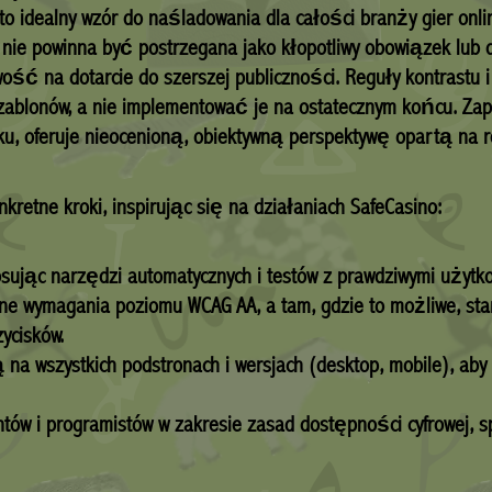
o idealny wzór do naśladowania dla całości branży gier onlin
nie powinna być postrzegana jako kłopotliwy obowiązek lub d
wość na dotarcie do szerszej publiczności. Reguły kontrastu 
 szablonów, a nie implementować je na ostatecznym końcu. Za
roku, oferuje nieocenioną, obiektywną perspektywę opartą na 
retne kroki, inspirując się na działaniach SafeCasino:
osując narzędzi automatycznych i testów z prawdziwymi użytk
ne wymagania poziomu WCAG AA, a tam, gdzie to możliwe, sta
zycisków.
a wszystkich podstronach i wersjach (desktop, mobile), aby o
ntów i programistów w zakresie zasad dostępności cyfrowej, s