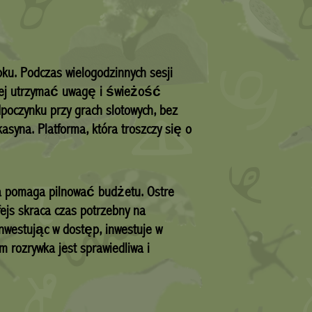
ku. Podczas wielogodzinnych sesji
żej utrzymać uwagę i świeżość
odpoczynku przy grach slotowych, bez
asyna. Platforma, która troszczy się o
ta pomaga pilnować budżetu. Ostre
fejs skraca czas potrzebny na
inwestując w dostęp, inwestuje w
m rozrywka jest sprawiedliwa i