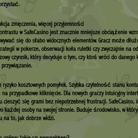
orzystać.
kcja zmęczenia, więcej przyjemności
ntrastu w SafeCasino jest znacznie mniejsze obciążenie wzro
sowywać się do słabo widocznych elementów. Gracz może dłu
rategii w pokerze, obserwacji koła ruletki czy zwyczajnie na 
owy czynnik, który decyduje o tym, czy ktoś wróci do danego k
 przywiązanie.
e ryzyko kosztownych pomyłek. Szybka czytelność stanu kon
 na przypadkowe kliknięcie. Dla nowych graczy intuicyjny inter
 cieszyć się grami bez niepotrzebnej frustracji. SafeCasino, 
o każdej osoby na swojej stronie. Buduje środowisko, w który
na to, jak dobrze widzi.
h online: Jakie są perspektywy?