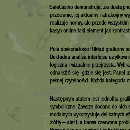
SafeCasino demonstruje, że dostępno
przeciwnie, jej aktualny i atrakcyjny 
realizuje normy, ale przede wszystki
kasyn online taki element jak kontra
Pola doskonałości: Układ graficzny 
Dokładna analiza interfejsu użytkown
logiczna i wizualnie przejrzysta. Wyb
odnaleźć się, gdzie się jest. Panel u
pełnej czytelności. Każda kategoria 
Następnym atutem jest jednolita grafi
symboliczne. Zawsze dodano do nich et
modalnych wykorzystuje delikatnych e
żółty – alert, a barwa czerwona probl