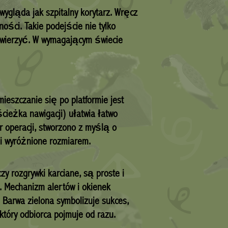
gląda jak szpitalny korytarz. Wręcz
ności. Takie podejście nie tylko
zawierzyć. W wymagającym świecie
ieszczanie się po platformie jest
ścieżka nawigacji) ułatwia łatwo
tr operacji, stworzono z myślą o
 i wyróżnione rozmiarem.
zy rozgrywki karciane, są proste i
. Mechanizm alertów i okienek
 Barwa zielona symbolizuje sukces,
który odbiorca pojmuje od razu.