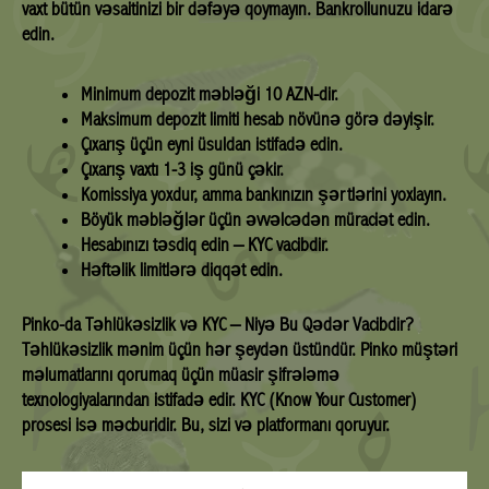
vaxt bütün vəsaitinizi bir dəfəyə qoymayın. Bankrollunuzu idarə
edin.
Minimum depozit məbləği 10 AZN-dir.
Maksimum depozit limiti hesab növünə görə dəyişir.
Çıxarış üçün eyni üsuldan istifadə edin.
Çıxarış vaxtı 1-3 iş günü çəkir.
Komissiya yoxdur, amma bankınızın şərtlərini yoxlayın.
Böyük məbləğlər üçün əvvəlcədən müraciət edin.
Hesabınızı təsdiq edin – KYC vacibdir.
Həftəlik limitlərə diqqət edin.
Pinko-da Təhlükəsizlik və KYC – Niyə Bu Qədər Vacibdir?
Təhlükəsizlik mənim üçün hər şeydən üstündür. Pinko müştəri
məlumatlarını qorumaq üçün müasir şifrələmə
texnologiyalarından istifadə edir. KYC (Know Your Customer)
prosesi isə məcburidir. Bu, sizi və platformanı qoruyur.