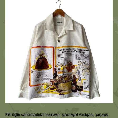
KYC üçün sənədlərinizi hazırlayın: şəxsiyyət vəsiqəsi, yaşayış