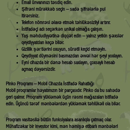
Email ünvanınızı təsdiq edin.
Şifrəni mürəkkəb seçin – sadə şifrələrlə pul
itirərsiniz.
Telefon nömrəsi əlavə etmək təhlükəsizliyi artırır.
İstifadəçi adı seçərkən unikal olmağa çalışın.
Yaş məhdudiyyətinə diqqət edin – yalnız yetkin şəxslər
qeydiyyatdan keçə bilər.
Gizlilik şərtlərini oxuyun, sürətli keçid etməyin.
Qeydiyyat düyməsini basmazdan əvvəl hər şeyi yoxlayın.
Eyni cihazda bir dənə hesab saxlayın, çoxsaylı hesab
açmaq dəyərsizdir.
Pinko Proqramı – Mobil Cihazda İstifadə Rahatlığı
Mobil proqramlar həyatımızın bir parçasıdır. Pinko da bu sahədə
geri qalmır. Proqramı yükləmək üçün rəsmi mağazaları istifadə
edin. Üçüncü tərəf mənbələrdən yükləmək təhlükəli ola bilər.
Proqram vasitəsilə bütün funksiyalara asanlıqla çatmaq olar.
Mühafizəkar bir investor kimi, mən həmişə etibarlı mənbələri