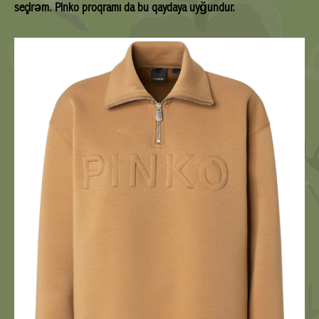
seçirəm. Pinko proqramı da bu qaydaya uyğundur.