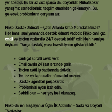
yeri təsdiqi. Bu bir az vaxt aparsa da, dəyərlidir. Mühafizəkar
yanaşma: sənədlərinizi təqdim etməkdən çəkinməyin. Bu,
gələcək problemlərin qarşısını alır.
Pinko Dəstək Xidməti – Çətin Anlarda Kimə Müraciət Etməli?
Hər hansı sual yarananda dəstək xidməti vacibdir. Pinko canlı çat,
email
və telefon vasitəsilə 24/7 dəstək təklif edir. Mən həmişə
deyirəm: “Yaxşı dəstək, yaxşı investisiyanın göstəricisidir.”
Canlı çat sürətli cavab verir.
Email cavabı 24 saat ərzində gəlir.
Telefon xətti iş saatlarında aktivdir.
Tez-tez verilən suallar bölməsini oxuyun.
Dəstək agentləri peşəkardır.
Probleminizi aydın izah edin.
Səbirli olun – hər şey həll olunacaq.
Pinko-da Yeni Başlayanlar Üçün İlk Addımlar – Sadə və Dəyərli
Tövsiyələr