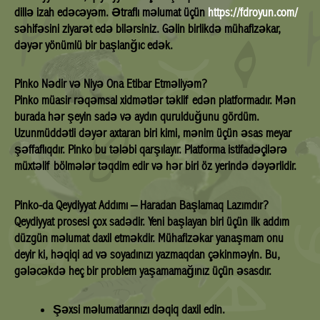
dillə izah edəcəyəm. Ətraflı məlumat üçün
https://fdroyun.com/
səhifəsini ziyarət edə bilərsiniz. Gəlin birlikdə mühafizəkar,
dəyər yönümlü bir başlanğıc edək.
Pinko Nədir və Niyə Ona Etibar Etməliyəm?
Pinko müasir rəqəmsal xidmətlər təklif edən platformadır. Mən
burada hər şeyin sadə və aydın qurulduğunu gördüm.
Uzunmüddətli dəyər axtaran biri kimi, mənim üçün əsas meyar
şəffaflıqdır. Pinko bu tələbi qarşılayır. Platforma istifadəçilərə
müxtəlif bölmələr təqdim edir və hər biri öz yerində dəyərlidir.
Pinko-da Qeydiyyat Addımı – Haradan Başlamaq Lazımdır?
Qeydiyyat prosesi çox sadədir. Yeni başlayan biri üçün ilk addım
düzgün məlumat daxil etməkdir. Mühafizəkar yanaşmam onu
deyir ki, həqiqi ad və soyadınızı yazmaqdan çəkinməyin. Bu,
gələcəkdə heç bir problem yaşamamağınız üçün əsasdır.
Şəxsi məlumatlarınızı dəqiq daxil edin.