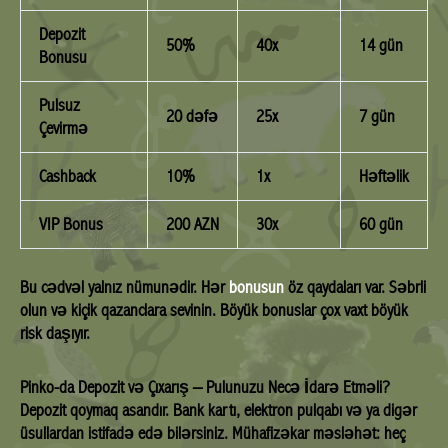
Depozit
50%
40x
14 gün
Bonusu
Pulsuz
20 dəfə
25x
7 gün
Çevirmə
Cashback
10%
1x
Həftəlik
VIP Bonus
200 AZN
30x
60 gün
Bu cədvəl yalnız nümunədir. Hər
bonusun
öz qaydaları var. Səbrli
olun və kiçik qazanclara sevinin. Böyük bonuslar çox vaxt böyük
risk daşıyır.
Pinko-da Depozit və Çıxarış – Pulunuzu Necə İdarə Etməli?
Depozit qoymaq asandır. Bank kartı, elektron pulqabı və ya digər
üsullardan istifadə edə bilərsiniz. Mühafizəkar məsləhət: heç