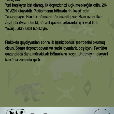
Yeni başlayan biri olaraq, ilk depozitinizi kiçik məbləğlə edin. 20-
30 AZN kifayətdir. Platformanın bölmələrini kəşf edin.
Tələsməyin. Hər bir bölmənin öz məntiqi var. Mən uzun illər
ərzində öyrəndim ki, sürətli qazanc axtaranlar çox vaxt itirir.
Yavaş, lakin sabit irəliləyin.
Pinko-da qeydiyyatdan sonra ilk işiniz bonus şərtlərini oxumaq
olsun. Sonra depozit qoyun və sadə oyunlarla başlayın. Təcrübə
qazandıqca daha mürəkkəb bölmələrə keçin. Unutmayın: dəyərli
təcrübə zamanla gəlir.