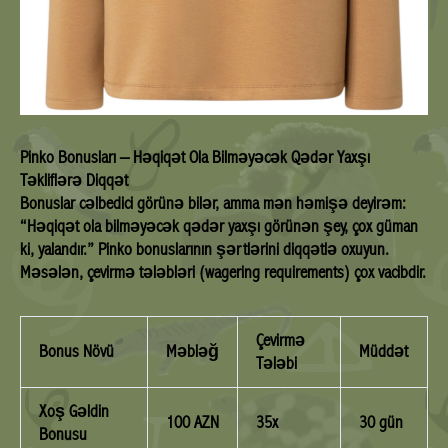
Pinko Bonusları – Həqiqət Ola Bilməyəcək Qədər Yaxşı
Təkliflərə Diqqət
Bonuslar cəlbedici görünə bilər, amma mən həmişə deyirəm:
“Həqiqət ola bilməyəcək qədər yaxşı görünən şey, çox güman
ki, yalandır.” Pinko bonuslarının şərtlərini diqqətlə oxuyun.
Məsələn, çevirmə tələbləri (wagering requirements) çox vacibdir.
Çevirmə
Bonus Növü
Məbləğ
Müddət
Tələbi
Xoş Gəldin
100 AZN
35x
30 gün
Bonusu