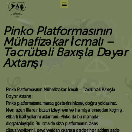
Skip
to
Search for:
Search But
content
Pinko Platformasının
Mühafizəkar İcmalı –
Təcrübəli Baxışla Dəyər
Axtarışı
Pinko Platformasının Mühafizəkar İcmalı – Təcrübəli Baxışla
Dəyər Axtarışı
Pinko platformasına maraq göstərirsinizsə, doğru yoldasınız.
Mən uzun illərdir bazarı izləyirəm və həmişə sınaqdan keçmiş,
etibarlı həll yollarını axtarıram. Pinko da bu mənada
diqqətəlayiqdir. Bu icmalda sizə platformanın əsas
xüsusiyyətlərini, qeydiyyatdan çıxarışa qədər hər addımı sadə