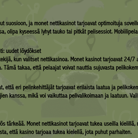
ut suosioon, ja monet nettikasinot tarjoavat optimoituja sovel
, olipa kyseessä lyhyt tauko tai pitkät pelisessiot. Mobiilipe
ti: uudet löydökset
kijä, kun valitset nettikasinoa. Monet kasinot tarjoavat 24/7 
 Tämä takaa, että pelaajat voivat nauttia sujuvasta pelikokem
 että eri pelinkehittäjät tarjoavat erilaista laatua ja pelikokem
jien kanssa, mikä voi vaikuttaa pelivalikoimaan ja laatuun. Valit
s tärkeää. Monet nettikasinot tarjoavat tukea useilla kielill
mista, että kasino tarjoaa tukea kielellä, jota puhut parhaiten.