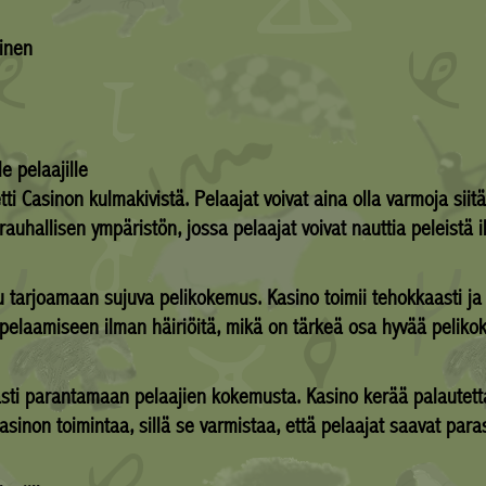
inen
e pelaajille
tti Casinon kulmakivistä. Pelaajat voivat aina olla varmoja sii
rauhallisen ympäristön, jossa pelaajat voivat nauttia peleistä i
ltu tarjoamaan sujuva pelikokemus. Kasino toimii tehokkaasti j
yä pelaamiseen ilman häiriöitä, mikä on tärkeä osa hyvää pelik
vasti parantamaan pelaajien kokemusta. Kasino kerää palautetta
inon toimintaa, sillä se varmistaa, että pelaajat saavat para