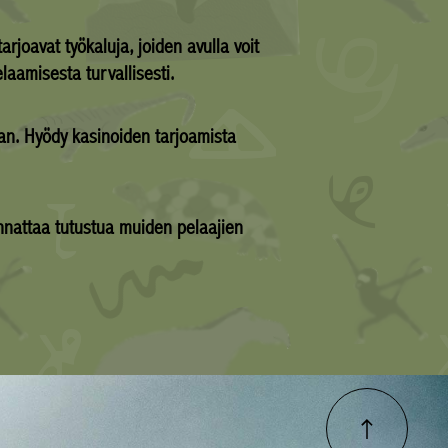
arjoavat työkaluja, joiden avulla voit
elaamisesta turvallisesti.
aan. Hyödy kasinoiden tarjoamista
annattaa tutustua muiden pelaajien