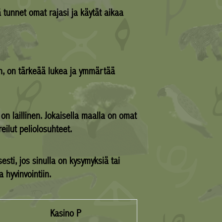
ä tunnet omat rajasi ja käytät aikaa
an, on tärkeää lukea ja ymmärtää
 on laillinen. Jokaisella maalla on omat
reilut peliolosuhteet.
sesti, jos sinulla on kysymyksiä tai
 hyvinvointiin.
Kasino P