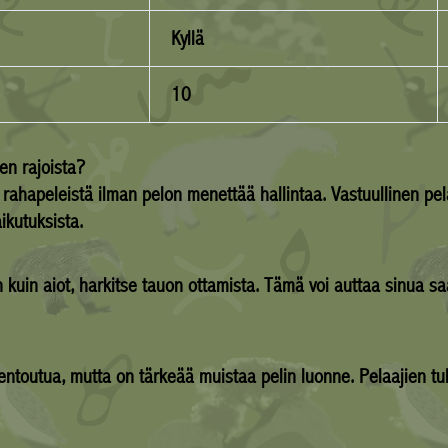
Kyllä
10
en rajoista?
a rahapeleistä ilman pelon menettää hallintaa. Vastuullinen pel
ikutuksista.
uin aiot, harkitse tauon ottamista. Tämä voi auttaa sinua s
 rentoutua, mutta on tärkeää muistaa pelin luonne. Pelaajien tu