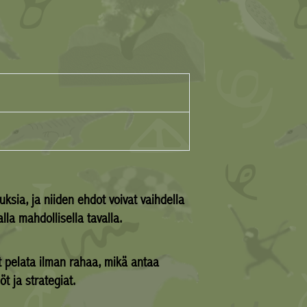
ksia, ja niiden ehdot voivat vaihdella
la mahdollisella tavalla.
it pelata ilman rahaa, mikä antaa
t ja strategiat.