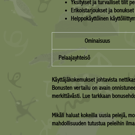
Yksityiset ja turvalliset tilit pe
Erikoistarjoukset ja bonukset ak
Helppokäyttöinen käyttöliitty
Ominaisuus
Pelaajayhteisö
Käyttäjäkokemukset johtavista nettikas
Bonusten vertailu on avain onnistunees
merkittävästi. Lue tarkkaan bonusehdot
Mikäli haluat kokeilla uusia pelejä, m
mahdollisuuden tutustua peleihin ilman