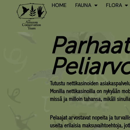
Skip
HOME
FAUNA
FLORA
to
content
Parhaat
Peliarvo
Tutustu nettikasinoiden asiakaspalvel
Monilla nettikasinoilla on nykyään mob
missä ja milloin tahansa, mikäli sinul
Pelaajat arvostavat nopeita ja turvalli
useita erilaisia maksuvaihtoehtoja, j