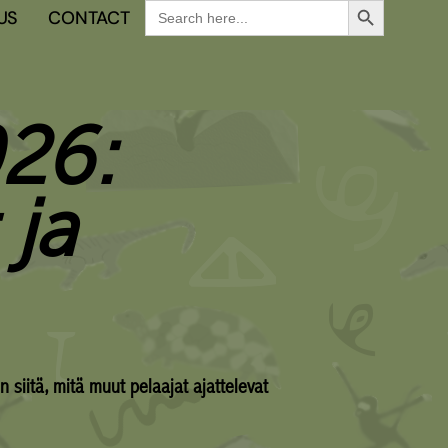
Search
US
CONTACT
for:
026:
 ja
 siitä, mitä muut pelaajat ajattelevat