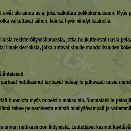
t eivät ole ainoa asia, joka vaikuttaa pelikokemukseen. Myös pe
jotka vaikuttavat siihen, kuinka hyvin viihdyt kasinolla.
ilaisia rekisteröitymisbonuksia, jotka houkuttelevat uusia pela
tai ilmaiskierroksia, jotka antavat sinulle mahdollisuuden koke
jänteisesti
parhaat nettikasinot tarjoavat pelaajille jatkuvasti uusia mahd
ää huomiota myös nopeisiin maksuihin. Suomalaisille pelaajille
 Tämä tekee pelaamisesta entistä miellyttävämpää ja vähemmä
 ennen nettikasinoon liittymistä. Luotettavat kasinot käyttävät 