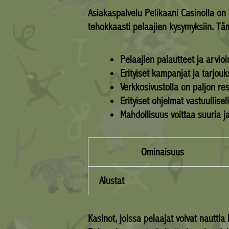
Asiakaspalvelu Pelikaani Casinolla on
tehokkaasti pelaajien kysymyksiin. T
Pelaajien palautteet ja arvio
Erityiset kampanjat ja tarjouk
Verkkosivustolla on paljon resu
Erityiset ohjelmat vastuullisel
Mahdollisuus voittaa suuria ja
Ominaisuus
Alustat
Kasinot, joissa pelaajat voivat nauttia l