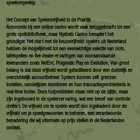
speelomgeving.
Het Concept van Spelersvrijheid in de Praktijk
Autonomie bij een online casino wordt vaak teruggebracht tot een
grote spelbibliotheek, maar Nyxbets Casino benadert het
grondiger. Het start met de keuzevrijheid: spelers uit Nederland
hebben de mogelijkheid tot een evenwichtige selectie van slots,
tafelspellen en live dealer-ervaringen van vooraanstaande
leveranciers zoals NetEnt, Pragmatic Play en Evolution. Van groot
belang is dat deze vrijheid wordt gefaciliteerd door een duidelijk en
overzichtelijk accountbeheer. Spelers kunnen zelf grenzen
instellen, sessietijden monitoren en hun transactiegeschiedenis in
real-time inzien. Deze hulpmiddelen staan niet op de zijlijn, maar
zijn ingebouwd in de spelerservaring, wat een besef van controle
creëert. De vrijheid om te spelen wordt dus ingekaderd door de
vrijheid om je speelgewoonten te beheren, een verantwoorde
benadering die wij uitermate op prijs stellen in de Nederlandse
context.