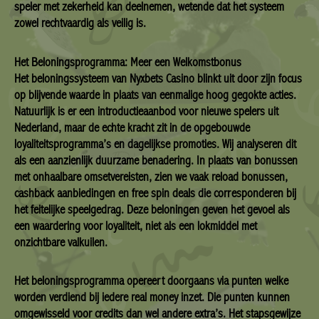
speler met zekerheid kan deelnemen, wetende dat het systeem
zowel rechtvaardig als veilig is.
Het Beloningsprogramma: Meer een Welkomstbonus
Het beloningssysteem van Nyxbets Casino blinkt uit door zijn focus
op blijvende waarde in plaats van eenmalige hoog gegokte acties.
Natuurlijk is er een introductieaanbod voor nieuwe spelers uit
Nederland, maar de echte kracht zit in de opgebouwde
loyaliteitsprogramma’s en dagelijkse promoties. Wij analyseren dit
als een aanzienlijk duurzame benadering. In plaats van bonussen
met onhaalbare omsetvereisten, zien we vaak reload bonussen,
cashback aanbiedingen en free spin deals die corresponderen bij
het feitelijke speelgedrag. Deze beloningen geven het gevoel als
een waardering voor loyaliteit, niet als een lokmiddel met
onzichtbare valkuilen.
Het beloningsprogramma opereert doorgaans via punten welke
worden verdiend bij iedere real money inzet. Die punten kunnen
omgewisseld voor credits dan wel andere extra’s. Het stapsgewijze