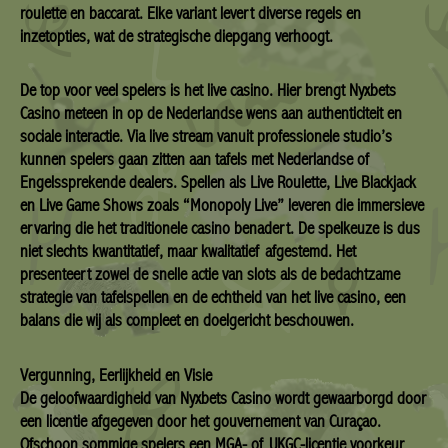
roulette en baccarat. Elke variant levert diverse regels en
inzetopties, wat de strategische diepgang verhoogt.
De top voor veel spelers is het live casino. Hier brengt Nyxbets
Casino meteen in op de Nederlandse wens aan authenticiteit en
sociale interactie. Via live stream vanuit professionele studio’s
kunnen spelers gaan zitten aan tafels met Nederlandse of
Engelssprekende dealers. Spellen als Live Roulette, Live Blackjack
en Live Game Shows zoals “Monopoly Live” leveren die immersieve
ervaring die het traditionele casino benadert. De spelkeuze is dus
niet slechts kwantitatief, maar kwalitatief afgestemd. Het
presenteert zowel de snelle actie van slots als de bedachtzame
strategie van tafelspellen en de echtheid van het live casino, een
balans die wij als compleet en doelgericht beschouwen.
Vergunning, Eerlijkheid en Visie
De geloofwaardigheid van Nyxbets Casino wordt gewaarborgd door
een licentie afgegeven door het gouvernement van Curaçao.
Ofschoon sommige spelers een MGA- of UKGC-licentie voorkeur