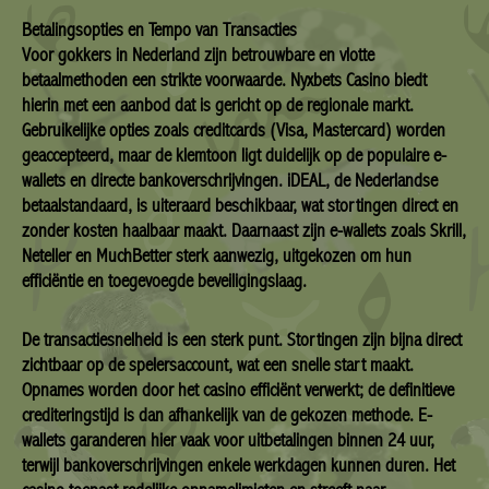
Betalingsopties en Tempo van Transacties
Voor gokkers in Nederland zijn betrouwbare en vlotte
betaalmethoden een strikte voorwaarde. Nyxbets Casino biedt
hierin met een aanbod dat is gericht op de regionale markt.
Gebruikelijke opties zoals creditcards (Visa, Mastercard) worden
geaccepteerd, maar de klemtoon ligt duidelijk op de populaire e-
wallets en directe bankoverschrijvingen. iDEAL, de Nederlandse
betaalstandaard, is uiteraard beschikbaar, wat stortingen direct en
zonder kosten haalbaar maakt. Daarnaast zijn e-wallets zoals Skrill,
Neteller en MuchBetter sterk aanwezig, uitgekozen om hun
efficiëntie en toegevoegde beveiligingslaag.
De transactiesnelheid is een sterk punt. Stortingen zijn bijna direct
zichtbaar op de spelersaccount, wat een snelle start maakt.
Opnames worden door het casino efficiënt verwerkt; de definitieve
crediteringstijd is dan afhankelijk van de gekozen methode. E-
wallets garanderen hier vaak voor uitbetalingen binnen 24 uur,
terwijl bankoverschrijvingen enkele werkdagen kunnen duren. Het