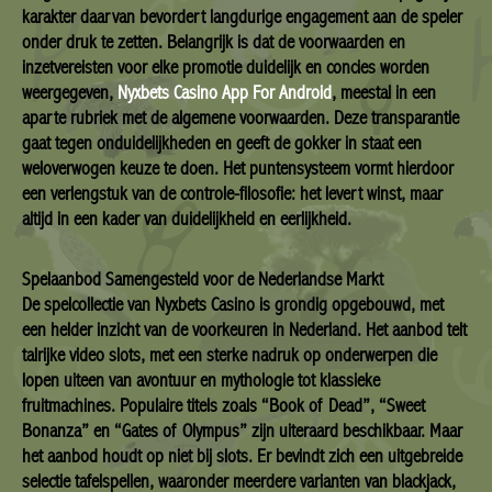
karakter daarvan bevordert langdurige engagement aan de speler
onder druk te zetten. Belangrijk is dat de voorwaarden en
inzetvereisten voor elke promotie duidelijk en concies worden
weergegeven,
Nyxbets Casino App For Android
, meestal in een
aparte rubriek met de algemene voorwaarden. Deze transparantie
gaat tegen onduidelijkheden en geeft de gokker in staat een
weloverwogen keuze te doen. Het puntensysteem vormt hierdoor
een verlengstuk van de controle-filosofie: het levert winst, maar
altijd in een kader van duidelijkheid en eerlijkheid.
Spelaanbod Samengesteld voor de Nederlandse Markt
De spelcollectie van Nyxbets Casino is grondig opgebouwd, met
een helder inzicht van de voorkeuren in Nederland. Het aanbod telt
talrijke video slots, met een sterke nadruk op onderwerpen die
lopen uiteen van avontuur en mythologie tot klassieke
fruitmachines. Populaire titels zoals “Book of Dead”, “Sweet
Bonanza” en “Gates of Olympus” zijn uiteraard beschikbaar. Maar
het aanbod houdt op niet bij slots. Er bevindt zich een uitgebreide
selectie tafelspellen, waaronder meerdere varianten van blackjack,