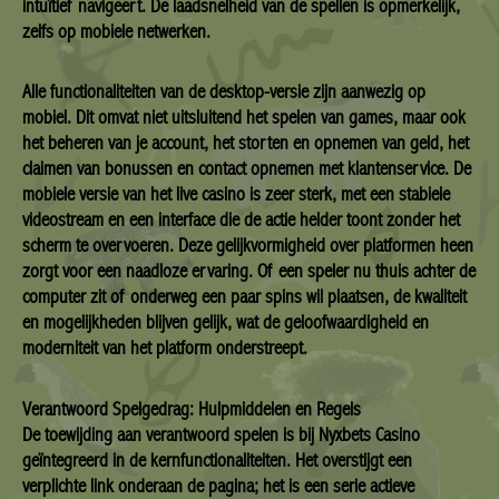
intuïtief navigeert. De laadsnelheid van de spellen is opmerkelijk,
zelfs op mobiele netwerken.
Alle functionaliteiten van de desktop-versie zijn aanwezig op
mobiel. Dit omvat niet uitsluitend het spelen van games, maar ook
het beheren van je account, het storten en opnemen van geld, het
claimen van bonussen en contact opnemen met klantenservice. De
mobiele versie van het live casino is zeer sterk, met een stabiele
videostream en een interface die de actie helder toont zonder het
scherm te overvoeren. Deze gelijkvormigheid over platformen heen
zorgt voor een naadloze ervaring. Of een speler nu thuis achter de
computer zit of onderweg een paar spins wil plaatsen, de kwaliteit
en mogelijkheden blijven gelijk, wat de geloofwaardigheid en
moderniteit van het platform onderstreept.
Verantwoord Spelgedrag: Hulpmiddelen en Regels
De toewijding aan verantwoord spelen is bij Nyxbets Casino
geïntegreerd in de kernfunctionaliteiten. Het overstijgt een
verplichte link onderaan de pagina; het is een serie actieve