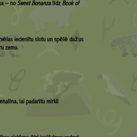
ēka – no
Sweet Bonanza
līdz
Book of
vēlas iecienītu slotu un spēlē dažus
oru zemu.
nalīna, lai padarītu mirkli