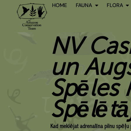
Skip
HOME
FAUNA
FLORA
to
content
NV Casi
un Augs
Spēles
Spēlēt
Kad meklējat adrenalīna pilnu spēļu 