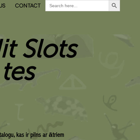
Search
US
CONTACT
for:
t Slots
tes
logu, kas ir pilns ar ātriem