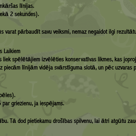
nkāršas līnijas.
nekā 2 sekundes).
s varat pārbaudīt savu veiksmi, nemaz negaidot ilgi rezultātu
s Laikiem
ies liek spēlētājiem izvēlēties konservatīvas likmes, kas jop
 uz piecām līnijām vidēja svārstīguma slotā, un pēc uzvaras pā
pēles).
par griezienu, ja iespējams.
dzību. Tā dod pietiekamu drošības spilvenu, lai ātri atgūtu za