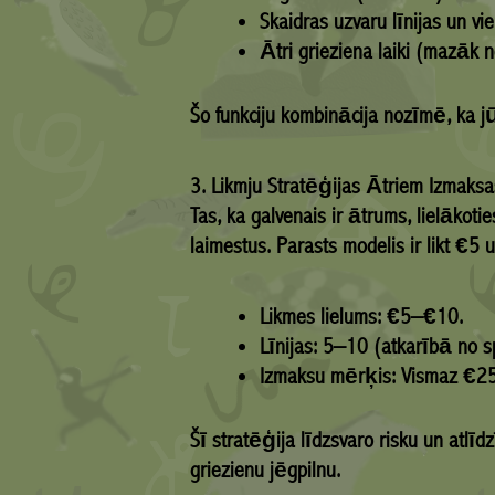
Skaidras uzvaru līnijas un vie
Ātri grieziena laiki (mazāk 
Šo funkciju kombinācija nozīmē, ka jū
3. Likmju Stratēģijas Ātriem Izmaksa
Tas, ka galvenais ir ātrums, lielākot
laimestus. Parasts modelis ir likt €5
Likmes lielums:
€5–€10.
Līnijas:
5–10 (atkarībā no s
Izmaksu mērķis:
Vismaz €25 
Šī stratēģija līdzsvaro risku un atlī
griezienu jēgpilnu.