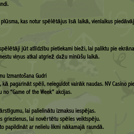
ndi.
 plūsma, kas notur spēlētājus īsā laikā, vienlaikus piedāvājo
pēlētāji jūt atlīdzību pietiekami bieži, lai paliktu pie ekrān
imestu viņus atkal atgriež dažu minūšu laikā.
enu Izmantošana Gudri
s, kā pagarināt spēli, neieguldot vairāk naudas. NV Casino 
u no “Game of the Week” akcijas.
vārstīgumu, lai palielinātu izmaksu iespējas.
griezienus, lai novērtētu spēles veiktspēju.
 to papildināt ar nelielu likmi nākamajā raundā.