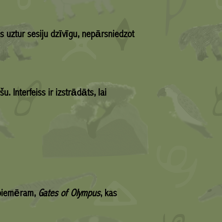
s uztur sesiju dzīvīgu, nepārsniedzot
Interfeiss ir izstrādāts, lai
, piemēram,
Gates of Olympus
, kas