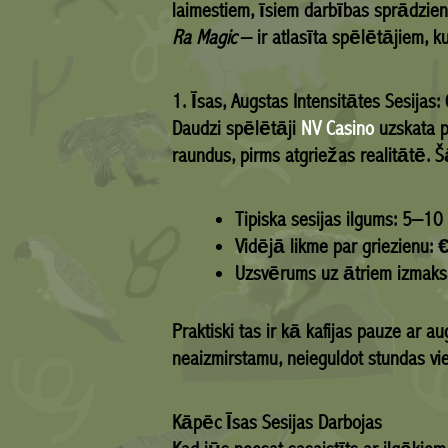
laimestiem, īsiem darbības sprādzien
Ra Magic
– ir atlasīta spēlētājiem, ku
1. Īsas, Augstas Intensitātes Sesijas
Daudzi spēlētāji
NV Casino
uzskata p
raundus, pirms atgriežas realitātē. Š
Tipiska sesijas ilgums: 5–10
Vidējā likme par griezienu:
Uzsvērums uz ātriem izmaksas
Praktiski tas ir kā kafijas pauze ar 
neaizmirstamu, neieguldot stundas vi
Kāpēc Īsas Sesijas Darbojas