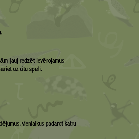
.
rojām ļauj redzēt ievērojamus
riet uz citu spēli.
udējumus, vienlaikus padarot katru