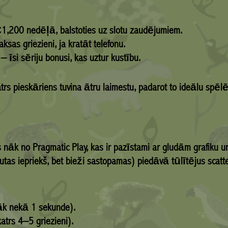
€1,200 nedēļā, balstoties uz slotu zaudējumiem.
sas griezieni, ja kratāt telefonu.
– īsi sēriju bonusi, kas uztur kustību.
atrs pieskāriens tuvina ātru laimestu, padarot to ideālu spēlēt
āk no Pragmatic Play, kas ir pazīstami ar gludām grafiku un
tas iepriekš, bet bieži sastopamas) piedāvā tūlītējus scatte
āk nekā 1 sekunde).
trs 4–5 griezieni).