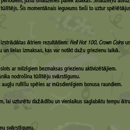
m periodiem, jūsu smadzenes paliek asākas. Smadzeņu atlīdzī
tūlītējs. Šis momentānais ieguvums tieši to uztur spēlētāju
r izstrādātas ātriem rezultātiem:
Hell Hot 100
,
Crown Coins
u
n lielas izmaksas, kas var notikt dažu griezienu laikā.
 slots ar milzīgiem bezmaksas griezienu aktivizētājiem.
ka nodrošina tūlītēju svārstīgumu.
 augļu rullīšu spēles ar mūsdienīgiem bonusa raundiem.
m, lai uzturētu dažādību un vienlaikus saglabātu tempu ātru
mu svārstīgumu.