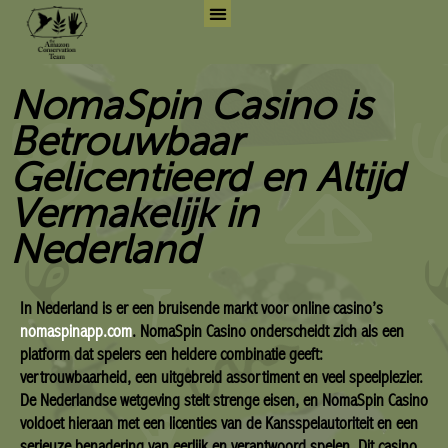
Skip
to
Search for:
Search But
content
NomaSpin Casino is
Betrouwbaar
Gelicentieerd en Altijd
Vermakelijk in
Nederland
In Nederland is er een bruisende markt voor online casino’s
nomaspinapp.com
. NomaSpin Casino onderscheidt zich als een
platform dat spelers een heldere combinatie geeft:
vertrouwbaarheid, een uitgebreid assortiment en veel speelplezier.
De Nederlandse wetgeving stelt strenge eisen, en NomaSpin Casino
voldoet hieraan met een licenties van de Kansspelautoriteit en een
serieuze benadering van eerlijk en verantwoord spelen. Dit casino