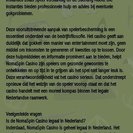
instanties bieden professionele hulp en advies bij eventuele
gokproblemen.
Deze vooruitstrevende aanpak van spelerbescherming is een
essentieel onderdeel van de bedrijfsfilosofie. Het casino geeft aan
duidelijk dat gokken een manier van entertainment moet zijn, geen
middel om inkomsten te genereren of kwesties op te lossen. Door
deze hulpmiddelen en informatie prominent aan te bieden, helpt
NomaSpin Casino zijn spelers om gezonde gewoontes te
ontwikkelen en op tijd in te grijpen als het spel niet langer leuk is.
Deze verantwoordelijkheid vat het casino serieus. Dat onderstreept
opnieuw dat het welzijn van de speler voorop staat en dat het
casino handelt met een moreel kompas binnen het legale
Nederlandse raamwerk.
Veelgestelde vragen
Is de NomaSpin Casino legaal in Nederland?
Inderdaad, NomaSpin Casino is geheel legaal in Nederland. Het