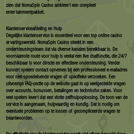
zien dat NomaSpin Casino ambieert een compleet
entertainmentpakket.
Klantenserviceafdeling en Hulp
Degelijke klantenservice is essentieel voor een top online casino
ervaringswereld. NomaSpin Casino steekt in een
ondersteuningsteam dat via diverse kanalen bereikbaar is. De
voornaamste route voor hulp is veelal een live chatfunctie, die 24/7
beschikbaar is voor directe en effectieve ondersteuning. Verder
kunnen spelers contact opnemen bij een professioneel e-mailadres
voor niet-spoedeisende vragen of specifieke verzoeken. Een
uitvoerige FAQ-sectie op de website gaat in op veelgestelde vragen
over accounts, bonussen, betalingen en technische zaken. Voor
veel spelers levert dat een vlotte zelfhulpoplossing. De toon van de
service is aangenaam, hulpvaardig en kundig. Dat is nodig om
eventuele problemen op te lossen of gecompliceerde vragen te
beantwoorden.