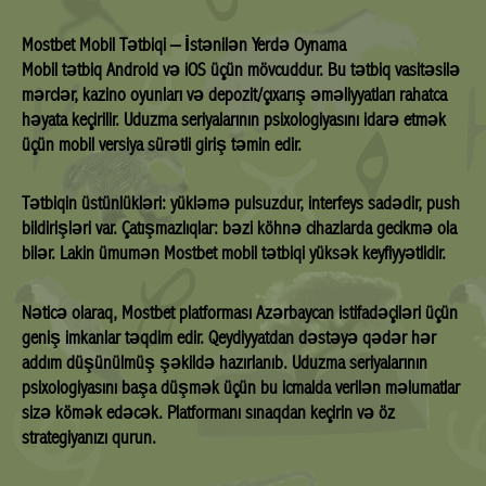
Mostbet Mobil Tətbiqi – İstənilən Yerdə Oynama
Mobil tətbiq Android və iOS üçün mövcuddur. Bu tətbiq vasitəsilə
mərclər, kazino oyunları və depozit/çıxarış əməliyyatları rahatca
həyata keçirilir. Uduzma seriyalarının psixologiyasını idarə etmək
üçün mobil versiya sürətli giriş təmin edir.
Tətbiqin üstünlükləri: yükləmə pulsuzdur, interfeys sadədir, push
bildirişləri var. Çatışmazlıqlar: bəzi köhnə cihazlarda gecikmə ola
bilər. Lakin ümumən Mostbet mobil tətbiqi yüksək keyfiyyətlidir.
Nəticə olaraq, Mostbet platforması Azərbaycan istifadəçiləri üçün
geniş imkanlar təqdim edir. Qeydiyyatdan dəstəyə qədər hər
addım düşünülmüş şəkildə hazırlanıb. Uduzma seriyalarının
psixologiyasını başa düşmək üçün bu icmalda verilən məlumatlar
sizə kömək edəcək. Platformanı sınaqdan keçirin və öz
strategiyanızı qurun.