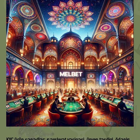
KYC üçün sənədlər: şəxsiyyət vəsiqəsi, ünvan təsdiqi, ödəniş