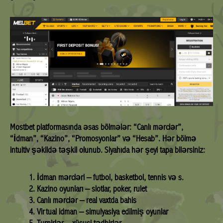
Mostbet platformasında əsas bölmələr: “Canlı mərclər”,
“İdman”, “Kazino”, “Promosyonlar” və “Hesab”. Hər bölmə
intuitiv şəkildə təşkil olunub. Siyahıda hər şeyi tapa bilərsiniz:
İdman mərcləri – futbol, basketbol, tennis və s.
Kazino oyunları – slotlar, poker, rulet
Canlı mərclər – real vaxtda bahis
Virtual idman – simulyasiya edilmiş oyunlar
Turnirlər – xüsusi tədbirlər