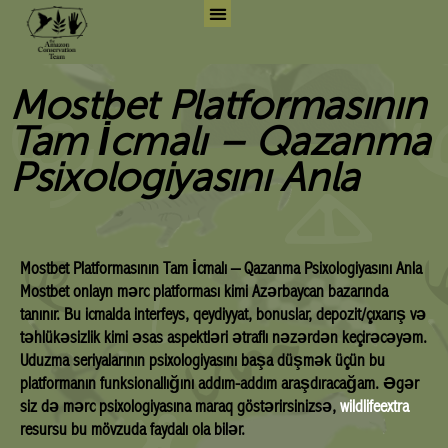
Skip
to
Search for:
Search But
content
Mostbet Platformasının
Tam İcmalı – Qazanma
Psixologiyasını Anla
Mostbet Platformasının Tam İcmalı – Qazanma Psixologiyasını Anla
Mostbet onlayn mərc platforması kimi Azərbaycan bazarında
tanınır. Bu icmalda interfeys, qeydiyyat, bonuslar, depozit/çıxarış və
təhlükəsizlik kimi əsas aspektləri ətraflı nəzərdən keçirəcəyəm.
Uduzma seriyalarının psixologiyasını başa düşmək üçün bu
platformanın funksionallığını addım-addım araşdıracağam. Əgər
siz də mərc psixologiyasına maraq göstərirsinizsə,
wildlifeextra
resursu bu mövzuda faydalı ola bilər.