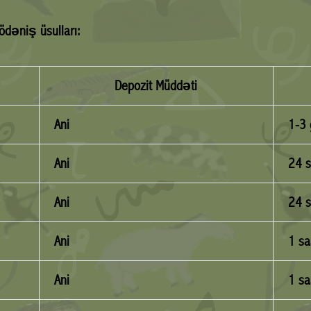
dəniş üsulları:
Depozit Müddəti
Ani
1-3 
Ani
24 s
Ani
24 s
Ani
1 sa
Ani
1 sa