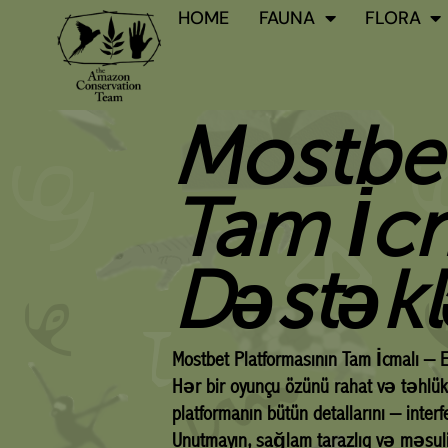
Skip
HOME
FAUNA
FLORA
to
content
Mostbet
Tam İcm
Dəstəkl
Mostbet Platformasının Tam İcmalı – 
Hər bir oyunçu özünü rahat və təhlükə
platformanın bütün detallarını – int
Unutmayın, sağlam tarazlıq və məsul