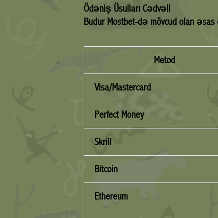
Ödəniş Üsulları Cədvəli
Budur Mostbet-də mövcud olan əsas ö
Metod
Visa/Mastercard
Perfect Money
Skrill
Bitcoin
Ethereum