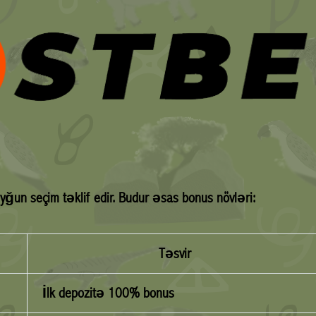
uyğun seçim təklif edir. Budur əsas bonus növləri:
Təsvir
İlk depozitə 100% bonus