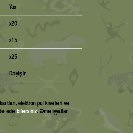
Yox
x20
x15
x25
Dəyişir
artları, elektron pul kisələri və
fadə edə
bilərsiniz
. Əməliyyatlar