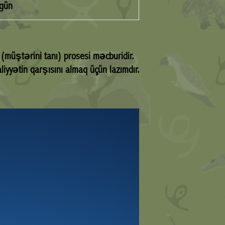
gün
 (müştərini tanı) prosesi məcburidir.
yyətin qarşısını almaq üçün lazımdır.