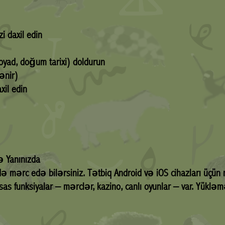
i daxil edin
oyad, doğum tarixi) doldurun
ənir)
xil edin
ə Yanınızda
də mərc edə bilərsiniz. Tətbiq Android və iOS cihazları üçün
sas funksiyalar – mərclər, kazino, canlı oyunlar – var. Yükləm