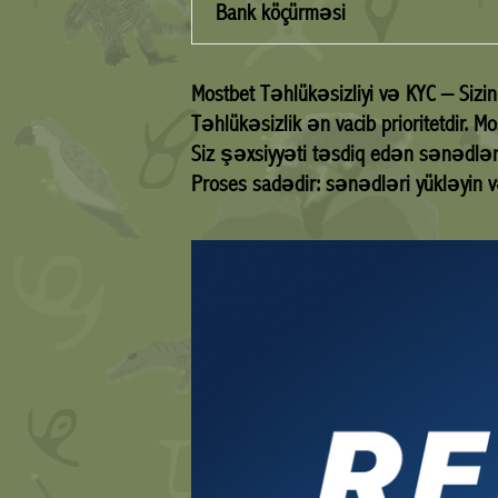
Bank köçürməsi
Mostbet Təhlükəsizliyi və KYC – Sizi
Təhlükəsizlik ən vacib prioritetdir. M
Siz şəxsiyyəti təsdiq edən sənədlər 
Proses sadədir: sənədləri yükləyin 