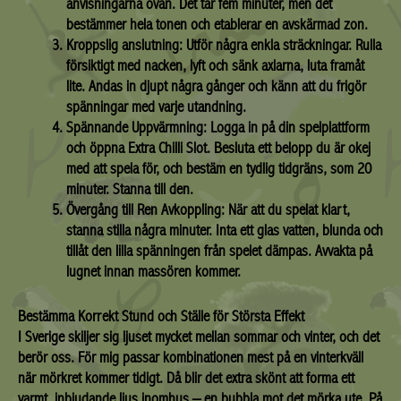
anvisningarna ovan. Det tar fem minuter, men det
bestämmer hela tonen och etablerar en avskärmad zon.
Kroppslig anslutning:
Utför några enkla sträckningar. Rulla
försiktigt med nacken, lyft och sänk axlarna, luta framåt
lite. Andas in djupt några gånger och känn att du frigör
spänningar med varje utandning.
Spännande Uppvärmning:
Logga in på din spelplattform
och öppna Extra Chilli Slot. Besluta ett belopp du är okej
med att spela för, och bestäm en tydlig tidgräns, som 20
minuter. Stanna till den.
Övergång till Ren Avkoppling:
När att du spelat klart,
stanna stilla några minuter. Inta ett glas vatten, blunda och
tillåt den lilla spänningen från spelet dämpas. Avvakta på
lugnet innan massören kommer.
Bestämma Korrekt Stund och Ställe för Största Effekt
I Sverige skiljer sig ljuset mycket mellan sommar och vinter, och det
berör oss. För mig passar kombinationen mest på en vinterkväll
när mörkret kommer tidigt. Då blir det extra skönt att forma ett
varmt, inbjudande ljus inomhus – en bubbla mot det mörka ute. På