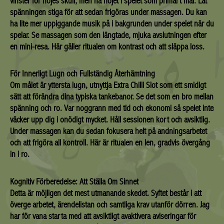
vinster för nöjes skull, men ha nöjet i spelet som primärt mål. Låt
spänningen stiga för att sedan frigöras under massagen. Du kan
ha lite mer uppiggande musik på i bakgrunden under spelet när du
spelar. Se massagen som den längtade, mjuka avslutningen efter
en mini-resa. Här gäller ritualen om kontrast och att släppa loss.
För Innerligt Lugn och Fullständig Återhämtning
Om målet är yttersta lugn, utnyttja Extra Chilli Slot som ett smidigt
sätt att förändra dina typiska tankebanor. Se det som en bro mellan
spänning och ro. Var noggrann med tid och ekonomi så spelet inte
väcker upp dig i onödigt mycket. Håll sessionen kort och avsiktlig.
Under massagen kan du sedan fokusera helt på andningsarbetet
och att frigöra all kontroll. Här är ritualen en len, gradvis övergång
in i ro.
Kognitiv Förberedelse: Att Ställa Om Sinnet
Detta är möjligen det mest utmanande skedet. Syftet består i att
överge arbetet, ärendelistan och samtliga krav utanför dörren. Jag
har för vana starta med att avsiktligt avaktivera aviseringar för