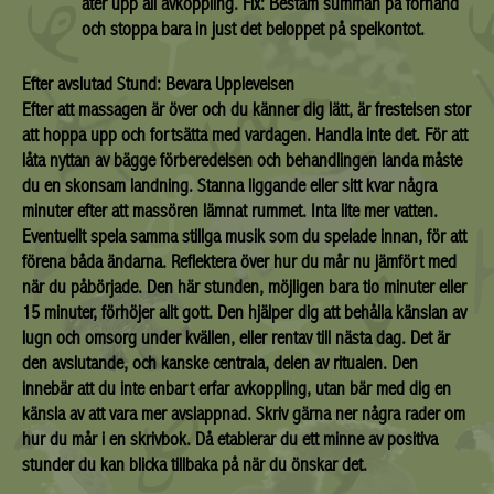
äter upp all avkoppling. Fix: Bestäm summan på förhand
och stoppa bara in just det beloppet på spelkontot.
Efter avslutad Stund: Bevara Upplevelsen
Efter att massagen är över och du känner dig lätt, är frestelsen stor
att hoppa upp och fortsätta med vardagen. Handla inte det. För att
låta nyttan av bägge förberedelsen och behandlingen landa måste
du en skonsam landning. Stanna liggande eller sitt kvar några
minuter efter att massören lämnat rummet. Inta lite mer vatten.
Eventuellt spela samma stillga musik som du spelade innan, för att
förena båda ändarna. Reflektera över hur du mår nu jämfört med
när du påbörjade. Den här stunden, möjligen bara tio minuter eller
15 minuter, förhöjer allt gott. Den hjälper dig att behålla känslan av
lugn och omsorg under kvällen, eller rentav till nästa dag. Det är
den avslutande, och kanske centrala, delen av ritualen. Den
innebär att du inte enbart erfar avkoppling, utan bär med dig en
känsla av att vara mer avslappnad. Skriv gärna ner några rader om
hur du mår i en skrivbok. Då etablerar du ett minne av positiva
stunder du kan blicka tillbaka på när du önskar det.