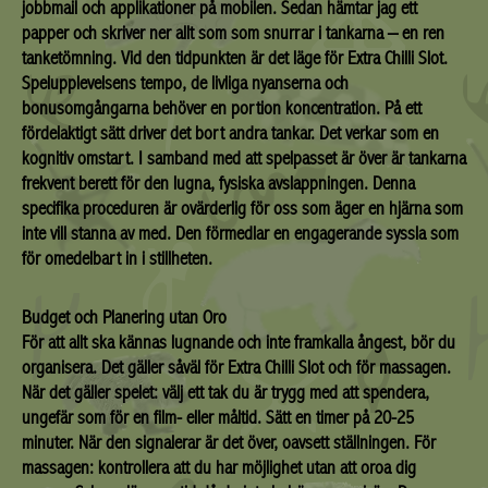
jobbmail och applikationer på mobilen. Sedan hämtar jag ett
papper och skriver ner allt som som snurrar i tankarna – en ren
tanketömning. Vid den tidpunkten är det läge för Extra Chilli Slot.
Spelupplevelsens tempo, de livliga nyanserna och
bonusomgångarna behöver en portion koncentration. På ett
fördelaktigt sätt driver det bort andra tankar. Det verkar som en
kognitiv omstart. I samband med att spelpasset är över är tankarna
frekvent berett för den lugna, fysiska avslappningen. Denna
specifika proceduren är ovärderlig för oss som äger en hjärna som
inte vill stanna av med. Den förmedlar en engagerande syssla som
för omedelbart in i stillheten.
Budget och Planering utan Oro
För att allt ska kännas lugnande och inte framkalla ångest, bör du
organisera. Det gäller såväl för Extra Chilli Slot och för massagen.
När det gäller spelet: välj ett tak du är trygg med att spendera,
ungefär som för en film- eller måltid. Sätt en timer på 20-25
minuter. När den signalerar är det över, oavsett ställningen. För
massagen: kontrollera att du har möjlighet utan att oroa dig