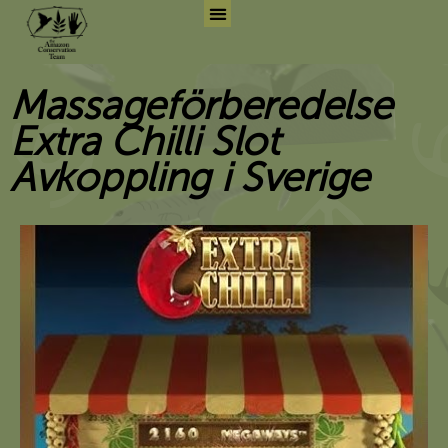
Skip
to
Search for:
Search But
content
Massageförberedelse
Extra Chilli Slot
Avkoppling i Sverige