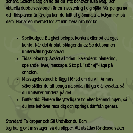
senare. Schemalägg en tid då du inte behöver rusa iväg. Den
aktuella dubbelsessionen är en investering i dig själv. När pengarna
och tidsplanen är färdiga kan du fullt ut glömma alla bekymmer på
dem. Här är en översikt för att minimera oro borta:
Spelbudget:
Ett givet belopp, kontant eller på ett eget
konto. När det är slut, stänger du av. Se det som en
underhållningskostnad.
Tidsallokering:
Avsätt all tiden i kalendern: planering,
spelande, byte, massage. Sätt på “stör ej”-läge på
enheten.
Massagekostnad:
Erlägg i förtid om du vill. Annars
säkerställer du att pengarna sedan tidigare är avsatta, så
du undviker fundera på det.
Bufferttid:
Planera lite ytterligare tid efter behandlingen, så
du inte behöver resa dig och springa därifrån genast.
Standard Fallgropar och Så Undviker du Dem
Jag har gjort misstagen så du slipper. Att utsättas för dessa saker