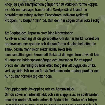
knep jag själv tillämpat flera gånger för att verkligen förmå koppla
av inför en massage, framför allt i Sverige där vi ibland har
besvärligt att stänga av helt. Proceduren indikerar tydligt till
kroppen: nu börjar *min* tid. Och den här stigen dit är också rolig.
Att Begripa och Anpassa efter Dina Motivationer
Av vilken anledning vill du göra detta? Om du har insikt i svaret blir
upplevelsen mer givande och du kan forma ritualen helt efter din
smak. Skilda människor söker skilda saker från
sammansättningen. Genom att tänka på din egen inre drivkraft kan
du anpassa både spelomgången och massagen för att uppnå
precis den stämning du letar efter. Det gäller att bygga din unika
verktygslåda. Här nedan är två återkommande utgångspunkter och
hur du kan förhålla dig efter dem.
För Uppiggande Avkoppling och en Adrenalinkick
Om du söker en adrenalinkick och sen slappna av, se spelstunden
som den underhållande, adrenalinfyllda delen. Sträva efter högre