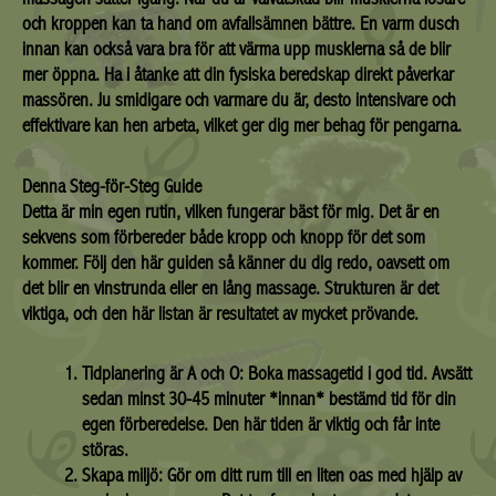
och kroppen kan ta hand om avfallsämnen bättre. En varm dusch
innan kan också vara bra för att värma upp musklerna så de blir
mer öppna. Ha i åtanke att din fysiska beredskap direkt påverkar
massören. Ju smidigare och varmare du är, desto intensivare och
effektivare kan hen arbeta, vilket ger dig mer behag för pengarna.
Denna Steg-för-Steg Guide
Detta är min egen rutin, vilken fungerar bäst för mig. Det är en
sekvens som förbereder både kropp och knopp för det som
kommer. Följ den här guiden så känner du dig redo, oavsett om
det blir en vinstrunda eller en lång massage. Strukturen är det
viktiga, och den här listan är resultatet av mycket prövande.
Tidplanering är A och O:
Boka massagetid i god tid. Avsätt
sedan minst 30-45 minuter *innan* bestämd tid för din
egen förberedelse. Den här tiden är viktig och får inte
störas.
Skapa miljö:
Gör om ditt rum till en liten oas med hjälp av