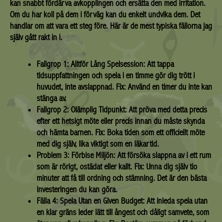
kan snabbt fördärva avkopplingen och ersätta den med irritation.
Om du har koll på dem i förväg kan du enkelt undvika dem. Det
handlar om att vara ett steg före. Här är de mest typiska fällorna jag
själv gått rakt in i.
Fallgrop 1: Alltför Lång Spelsession:
Att tappa
tidsuppfattningen och spela i en timme gör dig trött i
huvudet, inte avslappnad. Fix: Använd en timer du inte kan
stänga av.
Fallgrop 2: Olämplig Tidpunkt:
Att pröva med detta precis
efter ett hetsigt möte eller precis innan du måste skynda
och hämta barnen. Fix: Boka tiden som ett officiellt möte
med dig själv, lika viktigt som en läkartid.
Problem 3: Förbise Miljön:
Att försöka slappna av i ett rum
som är rörigt, ostädat eller kallt. Fix: Unna dig själv tio
minuter att få till ordning och stämning. Det är den bästa
investeringen du kan göra.
Fälla 4: Spela Utan en Given Budget:
Att inleda spela utan
en klar gräns leder lätt till ångest och dåligt samvete, som