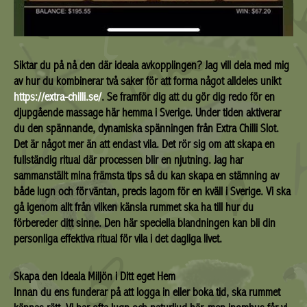
Siktar du på nå den där ideala avkopplingen? Jag vill dela med mig
av hur du kombinerar två saker för att forma något alldeles unikt
https://extra-chilli.se/
. Se framför dig att du gör dig redo för en
djupgående massage här hemma i Sverige. Under tiden aktiverar
du den spännande, dynamiska spänningen från Extra Chilli Slot.
Det är något mer än att endast vila. Det rör sig om att skapa en
fullständig ritual där processen blir en njutning. Jag har
sammanställt mina främsta tips så du kan skapa en stämning av
både lugn och förväntan, precis lagom för en kväll i Sverige. Vi ska
gå igenom allt från vilken känsla rummet ska ha till hur du
förbereder ditt sinne. Den här speciella blandningen kan bli din
personliga effektiva ritual för vila i det dagliga livet.
Skapa den Ideala Miljön i Ditt eget Hem
Innan du ens funderar på att logga in eller boka tid, ska rummet