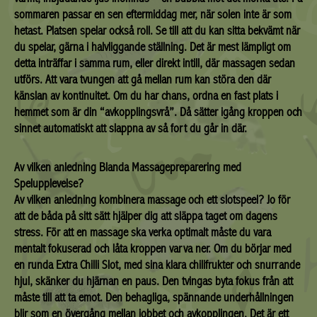
sommaren passar en sen eftermiddag mer, när solen inte är som
hetast. Platsen spelar också roll. Se till att du kan sitta bekvämt när
du spelar, gärna i halvliggande ställning. Det är mest lämpligt om
detta inträffar i samma rum, eller direkt intill, där massagen sedan
utförs. Att vara tvungen att gå mellan rum kan störa den där
känslan av kontinuitet. Om du har chans, ordna en fast plats i
hemmet som är din “avkopplingsvrå”. Då sätter igång kroppen och
sinnet automatiskt att slappna av så fort du går in där.
Av vilken anledning Blanda Massagepreparering med
Spelupplevelse?
Av vilken anledning kombinera massage och ett slotspeel? Jo för
att de båda på sitt sätt hjälper dig att släppa taget om dagens
stress. För att en massage ska verka optimalt måste du vara
mentalt fokuserad och låta kroppen varva ner. Om du börjar med
en runda Extra Chilli Slot, med sina klara chilifrukter och snurrande
hjul, skänker du hjärnan en paus. Den tvingas byta fokus från att
måste till att ta emot. Den behagliga, spännande underhållningen
blir som en övergång mellan jobbet och avkopplingen. Det är ett