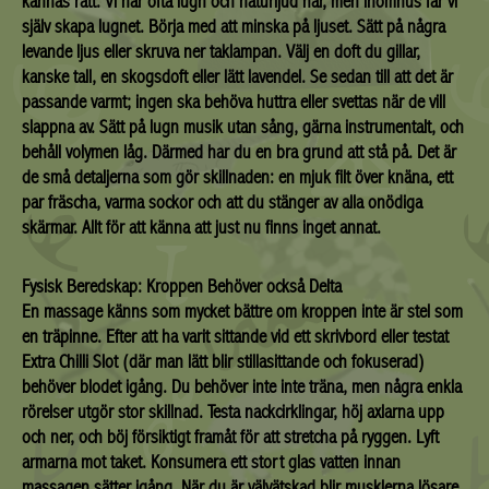
kännas rätt. Vi har ofta lugn och naturljud här, men inomhus får vi
själv skapa lugnet. Börja med att minska på ljuset. Sätt på några
levande ljus eller skruva ner taklampan. Välj en doft du gillar,
kanske tall, en skogsdoft eller lätt lavendel. Se sedan till att det är
passande varmt; ingen ska behöva huttra eller svettas när de vill
slappna av. Sätt på lugn musik utan sång, gärna instrumentalt, och
behåll volymen låg. Därmed har du en bra grund att stå på. Det är
de små detaljerna som gör skillnaden: en mjuk filt över knäna, ett
par fräscha, varma sockor och att du stänger av alla onödiga
skärmar. Allt för att känna att just nu finns inget annat.
Fysisk Beredskap: Kroppen Behöver också Delta
En massage känns som mycket bättre om kroppen inte är stel som
en träpinne. Efter att ha varit sittande vid ett skrivbord eller testat
Extra Chilli Slot (där man lätt blir stillasittande och fokuserad)
behöver blodet igång. Du behöver inte inte träna, men några enkla
rörelser utgör stor skillnad. Testa nackcirklingar, höj axlarna upp
och ner, och böj försiktigt framåt för att stretcha på ryggen. Lyft
armarna mot taket. Konsumera ett stort glas vatten innan
massagen sätter igång. När du är välvätskad blir musklerna lösare