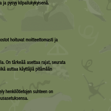
 ja pysyy kilpailukykyisenä.
nostot hoituvat moitteettomasti ja
la. On tärkeää asettaa rajat, seurata
mikä auttaa käyttäjiä pitämään
tely henkilötietojen suhteen on
suusasetuksensa.