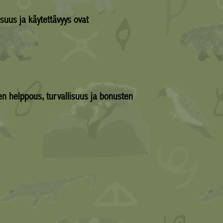
suus ja käytettävyys ovat
en helppous, turvallisuus ja bonusten