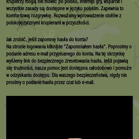
krupierzy mogą nie mówić po polsku, interfejs gry, wsparcie i
wszystkie zasady są dostępne w języku polskim. Zapewnia to
komfortową rozgrywkę. Rozważamy wprowadzenie stołów z
polskojęzycznymi krupierami w przyszłości.
Jak zrobić, jeśli zapomnę hasła do konta?
Na stronie logowania kliknijcie “Zapomniałem hasła”. Poprosimy o
podanie adresu e-mail przypisanego do konta. Na tę skrzynkę
wyślemy link do bezpiecznego zresetowania hasła. Jeśli pojawią
się trudności, nasza pomoc jest dostępna całodobowo i pomoże
w odzyskaniu dostępu. Dla waszego bezpieczeństwa, nigdy nie
prosimy o podanie hasła przez czat lub e-mail.