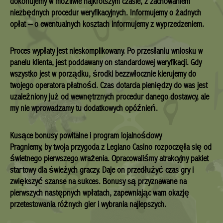
dokonujemy w możliwie najkrótszym czasie, z zachowaniem
niezbędnych procedur weryfikacyjnych. Informujemy o żadnych
opłat – o ewentualnych kosztach informujemy z wyprzedzeniem.
Proces wypłaty jest nieskomplikowany. Po przesłaniu wniosku w
panelu klienta, jest poddawany on standardowej weryfikacji. Gdy
wszystko jest w porządku, środki bezzwłocznie kierujemy do
twojego operatora płatności. Czas dotarcia pieniędzy do was jest
uzależniony już od wewnętrznych procedur danego dostawcy, ale
my nie wprowadzamy tu dodatkowych opóźnień.
Kusące bonusy powitalne i program lojalnościowy
Pragniemy, by twoja przygoda z Legiano Casino rozpoczęła się od
świetnego pierwszego wrażenia. Opracowaliśmy atrakcyjny pakiet
startowy dla świeżych graczy. Daje on przedłużyć czas gry i
zwiększyć szanse na sukces. Bonusy są przyznawane na
pierwszych następnych wpłatach, zapewniając wam okazję
przetestowania różnych gier i wybrania najlepszych.