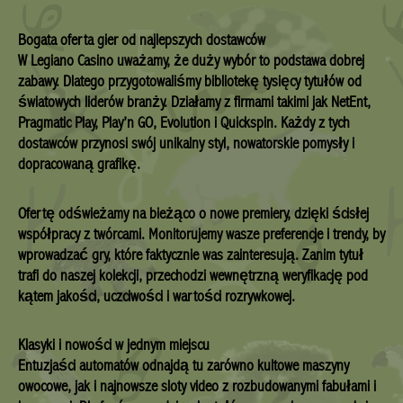
Bogata oferta gier od najlepszych dostawców
W Legiano Casino uważamy, że duży wybór to podstawa dobrej
zabawy. Dlatego przygotowaliśmy bibliotekę tysięcy tytułów od
światowych liderów branży. Działamy z firmami takimi jak NetEnt,
Pragmatic Play, Play’n GO, Evolution i Quickspin. Każdy z tych
dostawców przynosi swój unikalny styl, nowatorskie pomysły i
dopracowaną grafikę.
Ofertę odświeżamy na bieżąco o nowe premiery, dzięki ścisłej
współpracy z twórcami. Monitorujemy wasze preferencje i trendy, by
wprowadzać gry, które faktycznie was zainteresują. Zanim tytuł
trafi do naszej kolekcji, przechodzi wewnętrzną weryfikację pod
kątem jakości, uczciwości i wartości rozrywkowej.
Klasyki i nowości w jednym miejscu
Entuzjaści automatów odnajdą tu zarówno kultowe maszyny
owocowe, jak i najnowsze sloty video z rozbudowanymi fabułami i