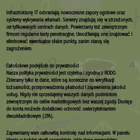
Infrastrukturę IT ochraniają nowoczesne zapory ogniowe oraz
systemy wykrywania włamań. Serwery znajdują się w strzeżonych,
certyfikowanych centrach danych. Powierzamy też zewnętrznym
firmom regularne testy penetracyjne. Umożliwiają one znajdować i
eliminować ewentualne słabe punkty, zanim staną się
zagrożeniem.
Całościowe podejście do prywatności
Nasza polityka prywatności jest czytelna i zgodna z RODO.
Zbieramy tylko te dane, które są konieczne do weryfikacji
tożsamości, przeprowadzenia płatności i zapewnienia jakości
usług. Nigdy nie sprzedajemy waszych danych podmiotom
zewnętrznym do celów marketingowych bez waszej zgody. Dostęp
do konta możecie dodatkowo ochronić uwierzytelnianiem
dwuskładnikowym (2FA).
Zapewniamy wam całkowitą kontrolę nad informacjami. W panelu