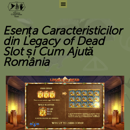
Skip
to
Search for:
Search But
content
Esența Caracteristicilor
din Legacy of Dead
Slot și Cum Ajută
România