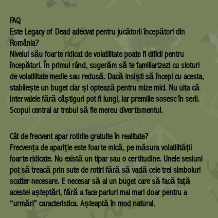
FAQ
Este Legacy of Dead adecvat pentru jucătorii începători din
România?
Nivelul său foarte ridicat de volatilitate poate fi dificil pentru
începători. În primul rând, sugerăm să te familiarizezi cu sloturi
de volatilitate medie sau redusă. Dacă insiști să începi cu acesta,
stabilește un buget clar și optează pentru mize mici. Nu uita că
intervalele fără câștiguri pot fi lungi, iar premiile sosesc în serii.
Scopul central ar trebui să fie mereu divertismentul.
Cât de frecvent apar rotirile gratuite în realitate?
Frecvența de apariție este foarte mică, pe măsura volatilității
foarte ridicate. Nu există un tipar sau o certitudine. Unele sesiuni
pot să treacă prin sute de rotiri fără să vadă cele trei simboluri
scatter necesare. E necesar să ai un buget care să facă față
acestei așteptări, fără a face pariuri mai mari doar pentru a
“urmări” caracteristica. Așteaptă în mod natural.