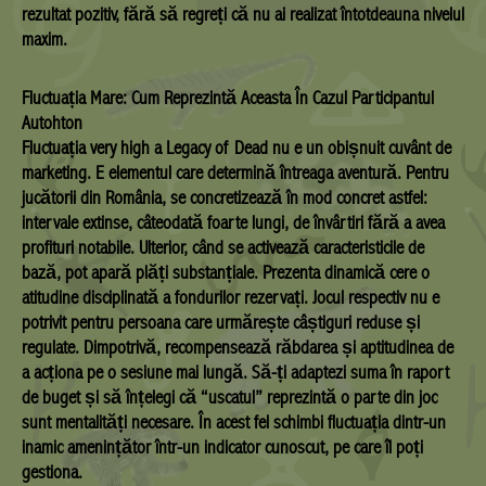
rezultat pozitiv, fără să regreți că nu ai realizat întotdeauna nivelul
maxim.
Fluctuația Mare: Cum Reprezintă Aceasta În Cazul Participantul
Autohton
Fluctuația very high a Legacy of Dead nu e un obișnuit cuvânt de
marketing. E elementul care determină întreaga aventură. Pentru
jucătorii din România, se concretizează în mod concret astfel:
intervale extinse, câteodată foarte lungi, de învârtiri fără a avea
profituri notabile. Ulterior, când se activează caracteristicile de
bază, pot apară plăți substanțiale. Prezenta dinamică cere o
atitudine disciplinată a fondurilor rezervați. Jocul respectiv nu e
potrivit pentru persoana care urmărește câștiguri reduse și
regulate. Dimpotrivă, recompensează răbdarea și aptitudinea de
a acționa pe o sesiune mai lungă. Să-ți adaptezi suma în raport
de buget și să înțelegi că “uscatul” reprezintă o parte din joc
sunt mentalități necesare. În acest fel schimbi fluctuația dintr-un
inamic amenințător într-un indicator cunoscut, pe care îl poți
gestiona.