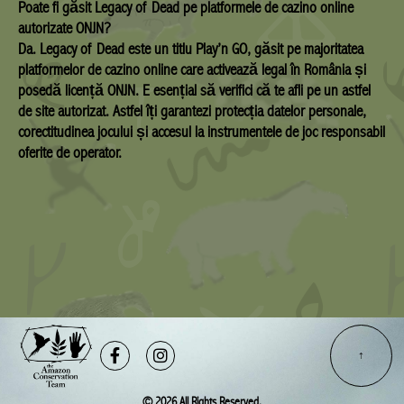
Poate fi găsit Legacy of Dead pe platformele de cazino online
autorizate ONJN?
Da. Legacy of Dead este un titlu Play’n GO, găsit pe majoritatea
platformelor de cazino online care activează legal în România și
posedă licență ONJN. E esențial să verifici că te afli pe un astfel
de site autorizat. Astfel îți garantezi protecția datelor personale,
corectitudinea jocului și accesul la instrumentele de joc responsabil
oferite de operator.
Facebook-
Instagram
f
© 2026 All Rights Reserved.