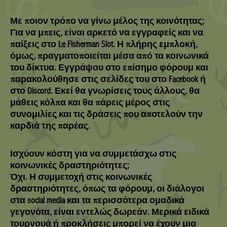
Με ποιον τρόπο να γίνω μέλος της κοινότητας;
Για να μπεις, είναι αρκετό να εγγραφείς και να
παίξεις στο Le Fisherman Slot. Η πλήρης εμπλοκή,
όμως, πραγματοποιείται μέσα από τα κοινωνικά
του δίκτυα. Εγγράψου στο επίσημο φόρουμ και
παρακολούθησε στις σελίδες του στο Facebook ή
στο Discord. Εκεί θα γνωρίσεις τους άλλους, θα
μάθεις κόλπα και θα πάρεις μέρος στις
συνομιλίες και τις δράσεις που αποτελούν την
καρδιά της παρέας.
Ισχύουν κόστη για να συμμετάσχω στις
κοινωνικές δραστηριότητες;
Όχι. Η συμμετοχή στις κοινωνικές
δραστηριότητες, όπως τα φόρουμ, οι διάλογοι
στα social media και τα περισσότερα ομαδικά
γεγονότα, είναι εντελώς δωρεάν. Μερικά ειδικά
τουρνουά ή προκλήσεις μπορεί να έχουν μια