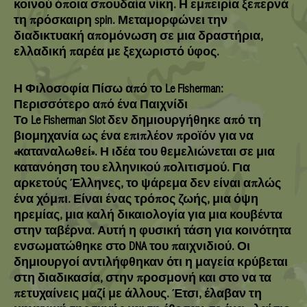
κοινού όποια σπουδαία νίκη. Η εμπειρία ξεπερνά
τη πρόσκαιρη spin. Μεταμορφώνει την
διαδικτυακή απομόνωση σε μια δραστήρια,
ελλαδική παρέα με ξεχωριστό ύφος.
Η Φιλοσοφία Πίσω από το Le Fisherman:
Περισσότερο από ένα Παιχνίδι
Το Le Fisherman Slot δεν δημιουργήθηκε από τη
βιομηχανία ως ένα επιπλέον προϊόν για να
«καταναλωθεί». Η ιδέα του θεμελιώνεται σε μια
κατανόηση του ελληνικού πολιτισμού. Για
αρκετούς Έλληνες, το ψάρεμα δεν είναι απλώς
ένα χόμπι. Είναι ένας τρόπος ζωής, μια όψη
ηρεμίας, μια καλή δικαιολογία για μια κουβέντα
στην ταβέρνα. Αυτή η φυσική τάση για κοινότητα
ενσωματώθηκε στο DNA του παιχνιδιού. Οι
δημιουργοί αντιλήφθηκαν ότι η μαγεία κρύβεται
στη διαδικασία, στην προσμονή και στο να τα
πετυχαίνεις μαζί με άλλους. Έτσι, έλαβαν τη