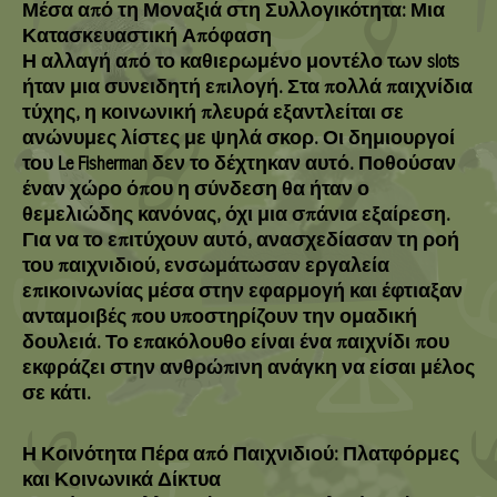
Μέσα από τη Μοναξιά στη Συλλογικότητα: Μια
Κατασκευαστική Απόφαση
Η αλλαγή από το καθιερωμένο μοντέλο των slots
ήταν μια συνειδητή επιλογή. Στα πολλά παιχνίδια
τύχης, η κοινωνική πλευρά εξαντλείται σε
ανώνυμες λίστες με ψηλά σκορ. Οι δημιουργοί
του Le Fisherman δεν το δέχτηκαν αυτό. Ποθούσαν
έναν χώρο όπου η σύνδεση θα ήταν ο
θεμελιώδης κανόνας, όχι μια σπάνια εξαίρεση.
Για να το επιτύχουν αυτό, ανασχεδίασαν τη ροή
του παιχνιδιού, ενσωμάτωσαν εργαλεία
επικοινωνίας μέσα στην εφαρμογή και έφτιαξαν
ανταμοιβές που υποστηρίζουν την ομαδική
δουλειά. Το επακόλουθο είναι ένα παιχνίδι που
εκφράζει στην ανθρώπινη ανάγκη να είσαι μέλος
σε κάτι.
Η Κοινότητα Πέρα από Παιχνιδιού: Πλατφόρμες
και Κοινωνικά Δίκτυα