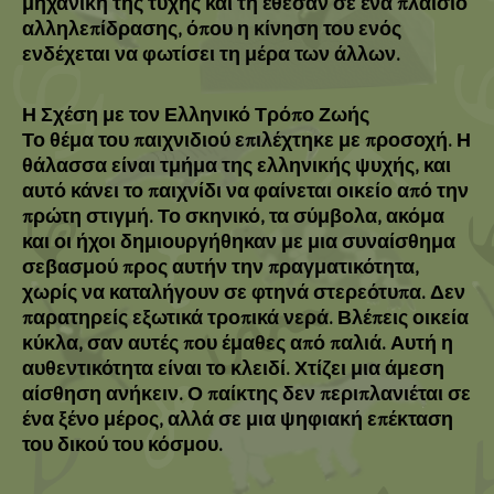
μηχανική της τυχής και τη έθεσαν σε ένα πλαίσιο
αλληλεπίδρασης, όπου η κίνηση του ενός
ενδέχεται να φωτίσει τη μέρα των άλλων.
Η Σχέση με τον Ελληνικό Τρόπο Ζωής
Το θέμα του παιχνιδιού επιλέχτηκε με προσοχή. Η
θάλασσα είναι τμήμα της ελληνικής ψυχής, και
αυτό κάνει το παιχνίδι να φαίνεται οικείο από την
πρώτη στιγμή. Το σκηνικό, τα σύμβολα, ακόμα
και οι ήχοι δημιουργήθηκαν με μια συναίσθημα
σεβασμού προς αυτήν την πραγματικότητα,
χωρίς να καταλήγουν σε φτηνά στερεότυπα. Δεν
παρατηρείς εξωτικά τροπικά νερά. Βλέπεις οικεία
κύκλα, σαν αυτές που έμαθες από παλιά. Αυτή η
αυθεντικότητα είναι το κλειδί. Χτίζει μια άμεση
αίσθηση ανήκειν. Ο παίκτης δεν περιπλανιέται σε
ένα ξένο μέρος, αλλά σε μια ψηφιακή επέκταση
του δικού του κόσμου.