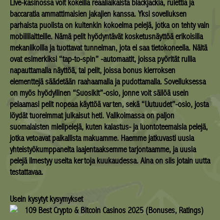
Live-kasinossa voit kokeilla reaaliaikaista blackjackia, rulettia ja
baccaratia ammattimaisien jakajien kanssa. Yksi sovelluksen
parhaista puolista on kuitenkin kokoelma pelejä, jotka on tehty vain
mobiililaitteille. Nämä pelit hyödyntävät kosketusnäyttöä erikoisilla
mekaniikoilla ja tuottavat tunnelman, jota ei saa tietokoneella. Näitä
ovat esimerkiksi “tap-to-spin” -automaatit, joissa pyörität rullia
napauttamalla näyttöä, tai pelit, joissa bonus kierroksen
elementtejä säädetään raahaamalla ja pudottamalla. Sovelluksessa
on myös hyödyllinen “Suosikit”-osio, jonne voit säilöä usein
pelaamasi pelit nopeaa käyttöä varten, sekä “Uutuudet”-osio, josta
löydät tuoreimmat julkaisut heti. Valikoimassa on paljon
suomalaisten mielipelejä, kuten kalastus- ja luontoteemaisia pelejä,
jotka vetoavat paikallista makuamme. Haemme jatkuvasti uusia
yhteistyökumppaneita laajentaaksemme tarjontaamme, ja uusia
pelejä ilmestyy useita kertoja kuukaudessa. Aina on siis jotain uutta
testattavaa.
Usein kysytyt kysymykset