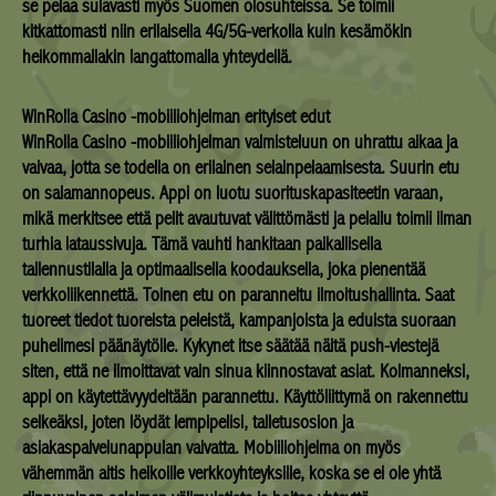
se pelaa sulavasti myös Suomen olosuhteissa. Se toimii
kitkattomasti niin erilaisella 4G/5G-verkolla kuin kesämökin
heikommallakin langattomalla yhteydellä.
WinRolla Casino -mobiiliohjelman erityiset edut
WinRolla Casino -mobiiliohjelman valmisteluun on uhrattu aikaa ja
vaivaa, jotta se todella on erilainen selainpelaamisesta. Suurin etu
on salamannopeus. Appi on luotu suorituskapasiteetin varaan,
mikä merkitsee että pelit avautuvat välittömästi ja pelailu toimii ilman
turhia lataussivuja. Tämä vauhti hankitaan paikallisella
tallennustilalla ja optimaalisella koodauksella, joka pienentää
verkkoliikennettä. Toinen etu on paranneltu ilmoitushallinta. Saat
tuoreet tiedot tuoreista peleistä, kampanjoista ja eduista suoraan
puhelimesi päänäytölle. Kykynet itse säätää näitä push-viestejä
siten, että ne ilmoittavat vain sinua kiinnostavat asiat. Kolmanneksi,
appi on käytettävyydeltään parannettu. Käyttöliittymä on rakennettu
selkeäksi, joten löydät lempipelisi, talletusosion ja
asiakaspalvelunappulan vaivatta. Mobiiliohjelma on myös
vähemmän altis heikoille verkkoyhteyksille, koska se ei ole yhtä