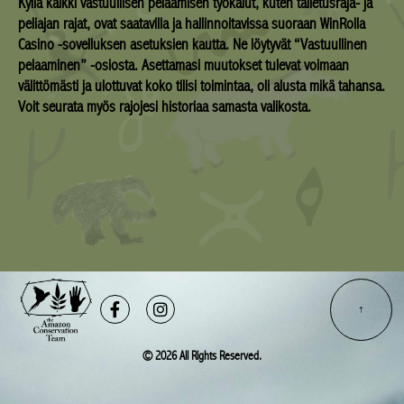
Kyllä kaikki vastuullisen pelaamisen työkalut, kuten talletusraja- ja
peliajan rajat, ovat saatavilla ja hallinnoitavissa suoraan WinRolla
Casino -sovelluksen asetuksien kautta. Ne löytyvät “Vastuullinen
pelaaminen” -osiosta. Asettamasi muutokset tulevat voimaan
välittömästi ja ulottuvat koko tilisi toimintaa, oli alusta mikä tahansa.
Voit seurata myös rajojesi historiaa samasta valikosta.
Facebook-
Instagram
f
© 2026 All Rights Reserved.