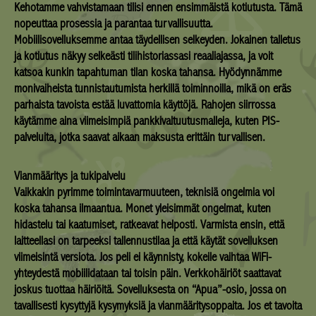
Kehotamme vahvistamaan tilisi ennen ensimmäistä kotiutusta. Tämä
nopeuttaa prosessia ja parantaa turvallisuutta.
Mobiilisovelluksemme antaa täydellisen selkeyden. Jokainen talletus
ja kotiutus näkyy selkeästi tilihistoriassasi reaaliajassa, ja voit
katsoa kunkin tapahtuman tilan koska tahansa. Hyödynnämme
monivaiheista tunnistautumista herkillä toiminnoilla, mikä on eräs
parhaista tavoista estää luvattomia käyttöjä. Rahojen siirrossa
käytämme aina viimeisimpiä pankkivaltuutusmalleja, kuten PIS-
palveluita, jotka saavat aikaan maksusta erittäin turvallisen.
Vianmääritys ja tukipalvelu
Vaikkakin pyrimme toimintavarmuuteen, teknisiä ongelmia voi
koska tahansa ilmaantua. Monet yleisimmät ongelmat, kuten
hidastelu tai kaatumiset, ratkeavat helposti. Varmista ensin, että
laitteellasi on tarpeeksi tallennustilaa ja että käytät sovelluksen
viimeisintä versiota. Jos peli ei käynnisty, kokeile vaihtaa WiFi-
yhteydestä mobiilidataan tai toisin päin. Verkkohäiriöt saattavat
joskus tuottaa häiriöitä. Sovelluksesta on “Apua”-osio, jossa on
tavallisesti kysyttyjä kysymyksiä ja vianmääritysoppaita. Jos et tavoita