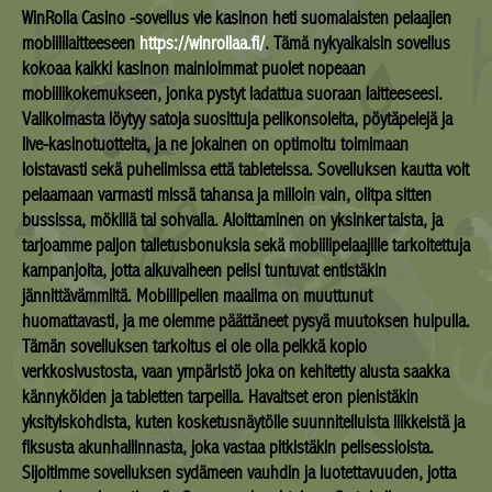
WinRolla Casino -sovellus vie kasinon heti suomalaisten pelaajien
mobiililaitteeseen
https://winrollaa.fi/
. Tämä nykyaikaisin sovellus
kokoaa kaikki kasinon mainioimmat puolet nopeaan
mobiilikokemukseen, jonka pystyt ladattua suoraan laitteeseesi.
Valikoimasta löytyy satoja suosittuja pelikonsoleita, pöytäpelejä ja
live-kasinotuotteita, ja ne jokainen on optimoitu toimimaan
loistavasti sekä puhelimissa että tableteissa. Sovelluksen kautta voit
pelaamaan varmasti missä tahansa ja milloin vain, olitpa sitten
bussissa, mökillä tai sohvalla. Aloittaminen on yksinkertaista, ja
tarjoamme paljon talletusbonuksia sekä mobiilipelaajille tarkoitettuja
kampanjoita, jotta alkuvaiheen pelisi tuntuvat entistäkin
jännittävämmiltä. Mobiilipelien maailma on muuttunut
huomattavasti, ja me olemme päättäneet pysyä muutoksen huipulla.
Tämän sovelluksen tarkoitus ei ole olla pelkkä kopio
verkkosivustosta, vaan ympäristö joka on kehitetty alusta saakka
kännyköiden ja tabletten tarpeilla. Havaitset eron pienistäkin
yksityiskohdista, kuten kosketusnäytölle suunnitelluista liikkeistä ja
fiksusta akunhallinnasta, joka vastaa pitkistäkin pelisessioista.
Sijoitimme sovelluksen sydämeen vauhdin ja luotettavuuden, jotta