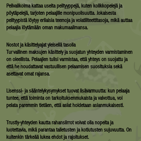
Pelivalikoima kattaa useita pelityyppejä, kuten kolikkopelejä ja
pöytäpelejä, tarjoten pelaajille monipuolisuutta. Jokaisesta
pelityypistä löytyy erilaisia teemoja ja volatiliteettitasoja, mikä auttaa
pelaajia löytämään oman makumaailmansa.
Nostot ja käsittelyajat yleisellä tasolla
Turvallinen maksujen käsittely ja suojatun yhteyden varmistaminen
on oleellista. Pelaajien tulisi varmistaa, että yhteys on suojattu ja
että he noudattavat vastuullisen pelaamisen suosituksia sekä
asettavat omat rajansa.
Lisenssi- ja sääntelykysymykset tuovat lisävarmuutta: kun pelaaja
tuntee, että toiminta on tarkoituksenmukaista ja valvottua, voi
pelata paremmin tietäen, että asiat hoidetaan asianmukaisesti.
Trustly-yhteyden kautta rahansiirrot voivat olla nopeita ja
luotettavia, mikä parantaa talletusten ja kotiutusten sujuvuutta. On
kuitenkin tärkeää lukea ehdot ja rajoitukset.