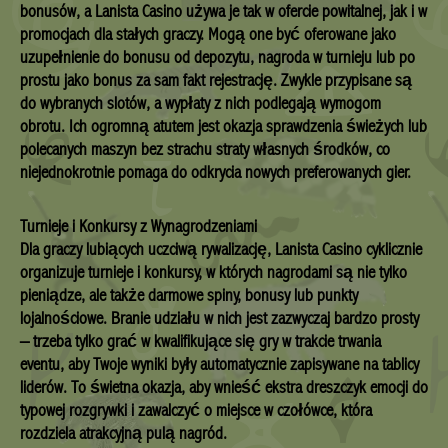
bonusów, a Lanista Casino używa je tak w ofercie powitalnej, jak i w
promocjach dla stałych graczy. Mogą one być oferowane jako
uzupełnienie do bonusu od depozytu, nagroda w turnieju lub po
prostu jako bonus za sam fakt rejestrację. Zwykle przypisane są
do wybranych slotów, a wypłaty z nich podlegają wymogom
obrotu. Ich ogromną atutem jest okazja sprawdzenia świeżych lub
polecanych maszyn bez strachu straty własnych środków, co
niejednokrotnie pomaga do odkrycia nowych preferowanych gier.
Turnieje i Konkursy z Wynagrodzeniami
Dla graczy lubiących uczciwą rywalizację, Lanista Casino cyklicznie
organizuje turnieje i konkursy, w których nagrodami są nie tylko
pieniądze, ale także darmowe spiny, bonusy lub punkty
lojalnościowe. Branie udziału w nich jest zazwyczaj bardzo prosty
– trzeba tylko grać w kwalifikujące się gry w trakcie trwania
eventu, aby Twoje wyniki były automatycznie zapisywane na tablicy
liderów. To świetna okazja, aby wnieść ekstra dreszczyk emocji do
typowej rozgrywki i zawalczyć o miejsce w czołówce, która
rozdziela atrakcyjną pulą nagród.