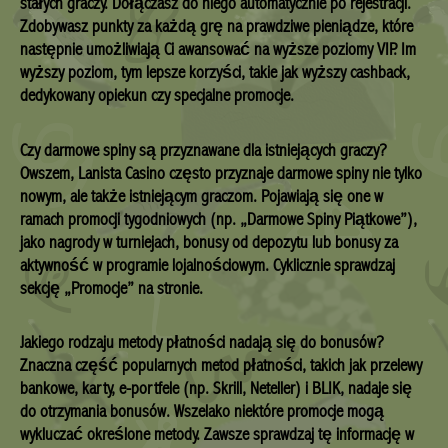
stałych graczy. Dołączasz do niego automatycznie po rejestracji.
Zdobywasz punkty za każdą grę na prawdziwe pieniądze, które
następnie umożliwiają Ci awansować na wyższe poziomy VIP. Im
wyższy poziom, tym lepsze korzyści, takie jak wyższy cashback,
dedykowany opiekun czy specjalne promocje.
Czy darmowe spiny są przyznawane dla istniejących graczy?
Owszem, Lanista Casino często przyznaje darmowe spiny nie tylko
nowym, ale także istniejącym graczom. Pojawiają się one w
ramach promocji tygodniowych (np. „Darmowe Spiny Piątkowe”),
jako nagrody w turniejach, bonusy od depozytu lub bonusy za
aktywność w programie lojalnościowym. Cyklicznie sprawdzaj
sekcję „Promocje” na stronie.
Jakiego rodzaju metody płatności nadają się do bonusów?
Znaczna część popularnych metod płatności, takich jak przelewy
bankowe, karty, e-portfele (np. Skrill, Neteller) i BLIK, nadaje się
do otrzymania bonusów. Wszelako niektóre promocje mogą
wykluczać określone metody. Zawsze sprawdzaj tę informację w