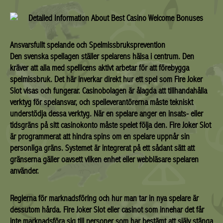
Ansvarsfullt spelande och Spelmissbruksprevention
Den svenska spellagen ställer spelarens hälsa i centrum. Den
kräver att alla med spellicens aktivt arbetar för att förebygga
spelmissbruk. Det här inverkar direkt hur ett spel som Fire Joker
Slot visas och fungerar. Casinobolagen är ålagda att tillhandahålla
verktyg för spelansvar, och spelleverantörerna måste tekniskt
understödja dessa verktyg. När en spelare anger en insats- eller
tidsgräns på sitt casinokonto måste spelet följa den. Fire Joker Slot
är programmerat att hindra spins om en spelare uppnår sin
personliga gräns. Systemet är integrerat på ett sådant sätt att
gränserna gäller oavsett vilken enhet eller webbläsare spelaren
använder.
Reglerna för marknadsföring och hur man tar in nya spelare är
dessutom hårda. Fire Joker Slot eller casinot som innehar det får
inte marknadsföra sig till personer som har bestämt att själv stänga