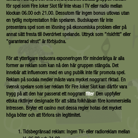
för spel som Fire Joker Slot får inte visas i TV eller radio mellan
klockan 06.00 och 21.00. Dessutom får ingen bonus utlovas utan
en tydlig motprestation från spelaren. Budskapen får inte
presentera spel som en lösning på ekonomiska problem eller på
annat sätt fresta till överdrivet spelande. Uttryck som ”riskfritt” eller
”garanterad vinst” är förbjudna.
För att ytterligare reducera exponeringen för minderåriga är alla
former av reklam som kan nå den här gruppen stängda. Det
innebär att influencers med en ung publik inte får promota spel.
Reklam på sociala medier måste vara mycket noggrant riktad. En
svensk spelare som ser reklam för Fire Joker Slot kan därför vara
trygg på att den har passerat ett noggrant
filter
. Den uppfyller
etiska riktlinjer designade för att sätta folkhälsan före kommersiella
intressen. Bryter ett casino mot dessa regler hotas det mycket
höga böter och att förlora sin legitimitet.
Tidsbegränsad reklam:
Ingen TV- eller radioreklam mellan