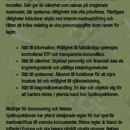
modellen. Den ger en säkerhet som saknas på oreglerade
marknader, där spelarnas rättigheter inte ofta prioriteras. Ytterligare
rättigheter inkluderar skydd mot intensiv marknadsföring och
rätten att kräva radering av sina personuppgifter inom ramen för
lagen.
Rätt till information:
Möjlighet till fullständiga spelregler,
kontrollerad RTP och transparenta bonusvillkor.
Rätt till säkerhet:
Skyddad personlig och finansiell data via
krypteringsteknik och pålitliga betalningsmetoder.
Rätt till spelansvar:
Åtkomst till funktioner för att styra
insatser, tid och möjlighet till självuteslutning.
Rätt till klagomålsbehandling:
En klar och objektiv väg för
att hantera tvister, i yttersta hand hos Spelinspektionen.
Riktlinjer för Annonsering och Reklam
Spelinspektionen har ytterst detaljerade regler för hur spel får
marknadsföras till svenska konsumenter. Dessa regler är bland de
tuffaste i Europa och ska bevara särskilt utsatta grupper. Reklam