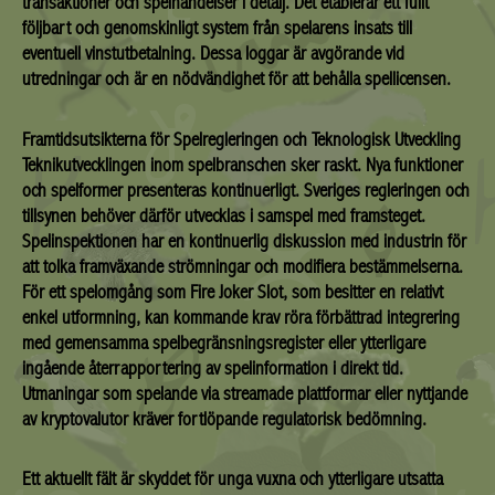
transaktioner och spelhändelser i detalj. Det etablerar ett fullt
följbart och genomskinligt system från spelarens insats till
eventuell vinstutbetalning. Dessa loggar är avgörande vid
utredningar och är en nödvändighet för att behålla spellicensen.
Framtidsutsikterna för Spelregleringen och Teknologisk Utveckling
Teknikutvecklingen inom spelbranschen sker raskt. Nya funktioner
och spelformer presenteras kontinuerligt. Sveriges regleringen och
tillsynen behöver därför utvecklas i samspel med framsteget.
Spelinspektionen har en kontinuerlig diskussion med industrin för
att tolka framväxande strömningar och modifiera bestämmelserna.
För ett spelomgång som Fire Joker Slot, som besitter en relativt
enkel utformning, kan kommande krav röra förbättrad integrering
med gemensamma spelbegränsningsregister eller ytterligare
ingående återrapportering av spelinformation i direkt tid.
Utmaningar som spelande via streamade plattformar eller nyttjande
av kryptovalutor kräver fortlöpande regulatorisk bedömning.
Ett aktuellt fält är skyddet för unga vuxna och ytterligare utsatta