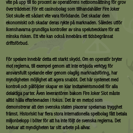
vite på upp till tio procent av operatörens nettoomsättning för grov
överträdelser. För ett casinobolag som tillhandahåller Fire Joker
Slot skulle ett sådant vite vara förödande. Det skadar dem
ekonomiskt och skadar deras rykte på marknaden. Således utför
licenshavarna grundliga kontroller av sina spelutvecklare för att
minska risken. Ett vite kan också innebära ett tidsbegränsat
driftsförbud.
För spelare innebär detta ett starkt skydd. Om en operatör bryter
mot reglerna, till exempel genom att inte erbjuda verktyg för
ansvarsfullt spelande eller genom olaglig marknadsföring, har
myndigheten möjlighet att agera snabbt. Det här systemet med
kontroll och påföljder skapar en klar incitamentsmodell för alla
delaktiga parter. Även leverantören bakom Fire Joker Slot måste
alltid hålla efterlevnaden i fokus. Det är en metod som
demonstrerar att den svenska staten placerar spelarnas trygghet
främst. Historiskt har flera stora internationella spelbolag fått betala
miljonbelopp i böter för att ha inte följt de svenska reglerna. Det
bevisar att myndigheten tar sitt arbete på allvar.