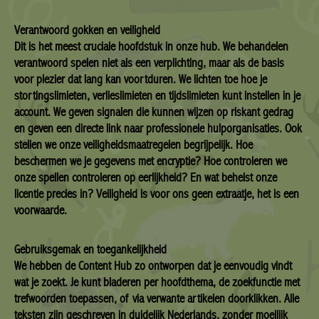
Verantwoord gokken en veiligheid
Dit is het meest cruciale hoofdstuk in onze hub. We behandelen
verantwoord spelen niet als een verplichting, maar als de basis
voor plezier dat lang kan voortduren. We lichten toe hoe je
stortingslimieten, verlieslimieten en tijdslimieten kunt instellen in je
account. We geven signalen die kunnen wijzen op riskant gedrag
en geven een directe link naar professionele hulporganisaties. Ook
stellen we onze veiligheidsmaatregelen begrijpelijk. Hoe
beschermen we je gegevens met encryptie? Hoe controleren we
onze spellen controleren op eerlijkheid? En wat behelst onze
licentie precies in? Veiligheid is voor ons geen extraatje, het is een
voorwaarde.
Gebruiksgemak en toegankelijkheid
We hebben de Content Hub zo ontworpen dat je eenvoudig vindt
wat je zoekt. Je kunt bladeren per hoofdthema, de zoekfunctie met
trefwoorden toepassen, of via verwante artikelen doorklikken. Alle
teksten zijn geschreven in duidelijk Nederlands, zonder moeilijk