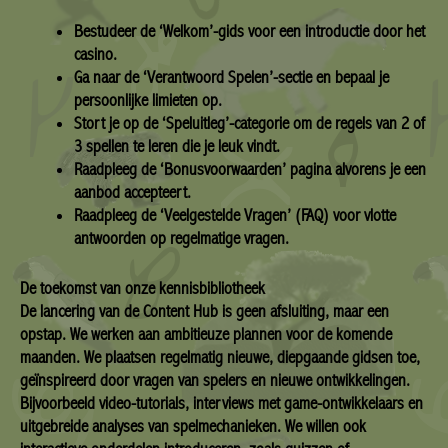
Bestudeer de ‘Welkom’-gids voor een introductie door het
casino.
Ga naar de ‘Verantwoord Spelen’-sectie en bepaal je
persoonlijke limieten op.
Stort je op de ‘Speluitleg’-categorie om de regels van 2 of
3 spellen te leren die je leuk vindt.
Raadpleeg de ‘Bonusvoorwaarden’ pagina alvorens je een
aanbod accepteert.
Raadpleeg de ‘Veelgestelde Vragen’ (FAQ) voor vlotte
antwoorden op regelmatige vragen.
De toekomst van onze kennisbibliotheek
De lancering van de Content Hub is geen afsluiting, maar een
opstap. We werken aan ambitieuze plannen voor de komende
maanden. We plaatsen regelmatig nieuwe, diepgaande gidsen toe,
geïnspireerd door vragen van spelers en nieuwe ontwikkelingen.
Bijvoorbeeld video-tutorials, interviews met game-ontwikkelaars en
uitgebreide analyses van spelmechanieken. We willen ook