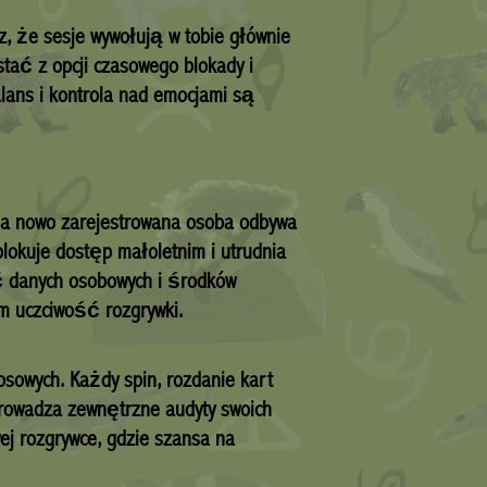
, że sesje wywołują w tobie głównie
stać z opcji czasowego blokady i
lans i kontrola nad emocjami są
da nowo zarejestrowana osoba odbywa
blokuje dostęp małoletnim i utrudnia
ść danych osobowych i środków
ym uczciwość rozgrywki.
osowych. Każdy spin, rozdanie kart
eprowadza zewnętrzne audyty swoich
ej rozgrywce, gdzie szansa na