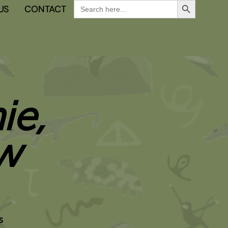
Search
US
CONTACT
for:
ie,
 w