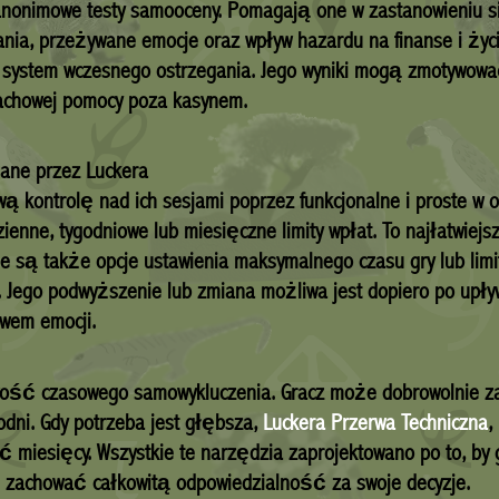
 anonimowe testy samooceny. Pomagają one w zastanowieniu si
nia, przeżywane emocje oraz wpływ hazardu na finanse i życie
 system wczesnego ostrzegania. Jego wyniki mogą zmotywowa
fachowej pomocy poza kasynem.
iane przez Luckera
ą kontrolę nad ich sesjami poprzez funkcjonalne i proste w 
enne, tygodniowe lub miesięczne limity wpłat. To najłatwiej
 są także opcje ustawienia maksymalnego czasu gry lub limit
. Jego podwyższenie lub zmiana możliwa jest dopiero po upływ
wem emocji.
wość czasowego samowykluczenia. Gracz może dobrowolnie z
odni. Gdy potrzeba jest głębsza,
Luckera Przerwa Techniczna
,
ć miesięcy. Wszystkie te narzędzia zaprojektowano po to, b
i zachować całkowitą odpowiedzialność za swoje decyzje.