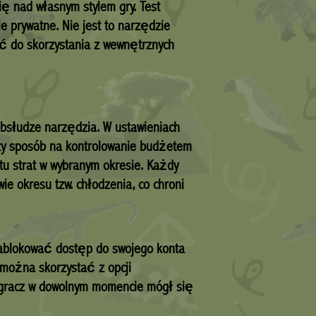
ę nad własnym stylem gry. Test
 prywatne. Nie jest to narzędzie
ć do skorzystania z wewnętrznych
obsłudze narzędzia. W ustawieniach
szy sposób na kontrolowanie budżetem
u strat w wybranym okresie. Każdy
ie okresu tzw. chłodzenia, co chroni
ablokować dostęp do swojego konta
 można skorzystać z opcji
y gracz w dowolnym momencie mógł się