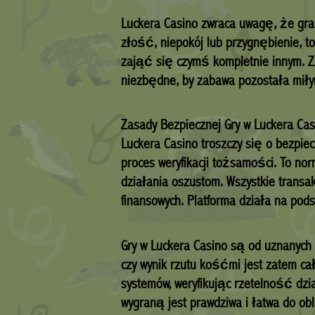
Luckera Casino zwraca uwagę, że gra
złość, niepokój lub przygnębienie, to
zająć się czymś kompletnie innym. Za
niezbędne, by zabawa pozostała mił
Zasady Bezpiecznej Gry w Luckera Cas
Luckera Casino troszczy się o bezpi
proces weryfikacji tożsamości. To nor
działania oszustom. Wszystkie trans
finansowych. Platforma działa na pods
Gry w Luckera Casino są od uznanych d
czy wynik rzutu kośćmi jest zatem ca
systemów, weryfikując rzetelność dzi
wygraną jest prawdziwa i łatwa do obl