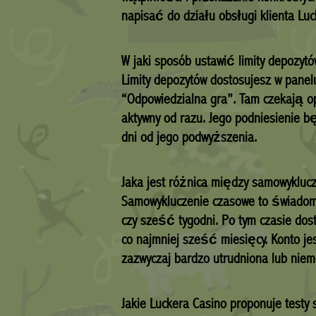
napisać do działu obsługi klienta Luc
W jaki sposób ustawić limity depozyt
Limity depozytów dostosujesz w panel
“Odpowiedzialna gra”. Tam czekają opc
aktywny od razu. Jego podniesienie b
dni od jego podwyższenia.
Jaka jest różnica między samowykluc
Samowykluczenie czasowe to świadome
czy sześć tygodni. Po tym czasie dos
co najmniej sześć miesięcy. Konto jes
zazwyczaj bardzo utrudniona lub niem
Jakie Luckera Casino proponuje testy