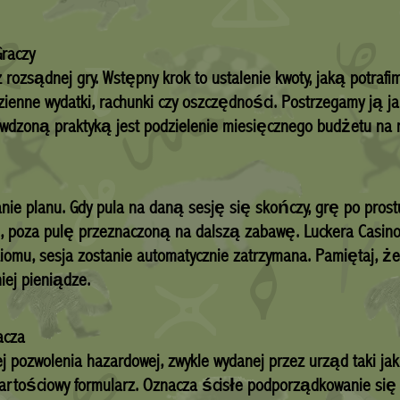
raczy
rozsądnej gry. Wstępny krok to ustalenie kwoty, jaką potrafi
enne wydatki, rachunki czy oszczędności. Postrzegamy ją ja
rawdzoną praktyką jest podzielenie miesięcznego budżetu na
anie planu. Gdy pula na daną sesję się skończy, grę po prost
poza pulę przeznaczoną na dalszą zabawę. Luckera Casino po
iomu, sesja zostanie automatycznie zatrzymana. Pamiętaj, że
iej pieniądze.
acza
j pozwolenia hazardowej, zwykle wydanej przez urząd taki jak
zwartościowy formularz. Oznacza ścisłe podporządkowanie się