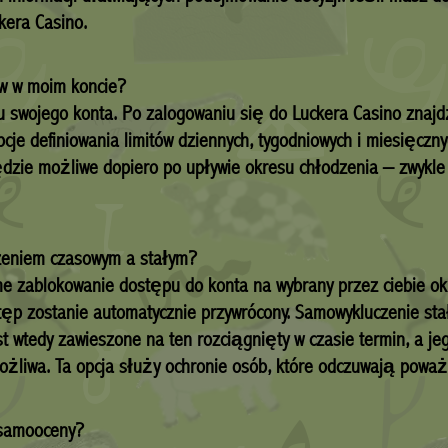
kera Casino.
ów w moim koncie?
u swojego konta. Po zalogowaniu się do Luckera Casino znajd
je definiowania limitów dziennych, tygodniowych i miesięcznyc
ędzie możliwe dopiero po upływie okresu chłodzenia – zwykle 
zeniem czasowym a stałym?
 zablokowanie dostępu do konta na wybrany przez ciebie okr
tęp zostanie automatycznie przywrócony. Samowykluczenie stał
t wtedy zawieszone na ten rozciągnięty w czasie termin, a je
ożliwa. Ta opcja służy ochronie osób, które odczuwają poważn
 samooceny?