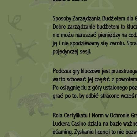
Sposoby Zarządzania Budżetem dla G
Dobre zarządzanie budżetem to klucz 
nie może naruszać pieniędzy na codzi
ją i nie spodziewamy się zwrotu. Sp
pojedynczej sesji.
Podczas gry kluczowe jest przestrzeg
warto schować jej część z powrotem, 
Po osiągnięciu z góry ustalonego poz
grać po to, by odbić stracone wcześn
Rola Certyfikatu i Norm w Ochronie Gr
Luckera Casino działa na bazie ważne
eGaming. Zyskanie licencji to nie be