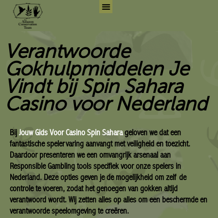
Skip
to
Search for:
Search But
content
Verantwoorde
Gokhulpmiddelen Je
Vindt bij Spin Sahara
Casino voor Nederland
Bij
Jouw Gids Voor Casino Spin Sahara
geloven we dat een
fantastische spelervaring aanvangt met veiligheid en toezicht.
Daardoor presenteren we een omvangrijk arsenaal aan
Responsible Gambling tools specifiek voor onze spelers in
Nederland. Deze opties geven je de mogelijkheid om zelf de
controle te voeren, zodat het genoegen van gokken altijd
verantwoord wordt. Wij zetten alles op alles om een beschermde en
verantwoorde speelomgeving te creëren.