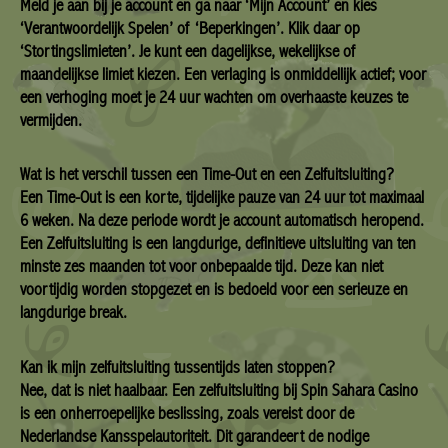
Meld je aan bij je account en ga naar ‘Mijn Account’ en kies
‘Verantwoordelijk Spelen’ of ‘Beperkingen’. Klik daar op
‘Stortingslimieten’. Je kunt een dagelijkse, wekelijkse of
maandelijkse limiet kiezen. Een verlaging is onmiddellijk actief; voor
een verhoging moet je 24 uur wachten om overhaaste keuzes te
vermijden.
Wat is het verschil tussen een Time-Out en een Zelfuitsluiting?
Een Time-Out is een korte, tijdelijke pauze van 24 uur tot maximaal
6 weken. Na deze periode wordt je account automatisch heropend.
Een Zelfuitsluiting is een langdurige, definitieve uitsluiting van ten
minste zes maanden tot voor onbepaalde tijd. Deze kan niet
voortijdig worden stopgezet en is bedoeld voor een serieuze en
langdurige break.
Kan ik mijn zelfuitsluiting tussentijds laten stoppen?
Nee, dat is niet haalbaar. Een zelfuitsluiting bij Spin Sahara Casino
is een onherroepelijke beslissing, zoals vereist door de
Nederlandse Kansspelautoriteit. Dit garandeert de nodige