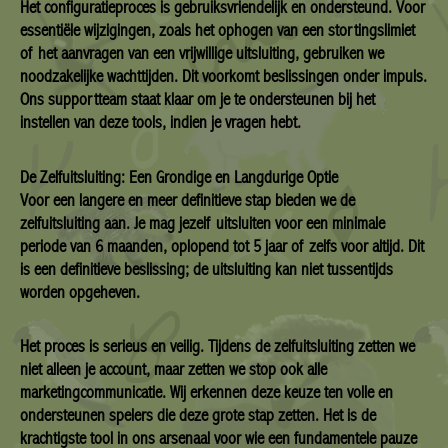
Het configuratieproces is gebruiksvriendelijk en ondersteund. Voor
essentiële wijzigingen, zoals het ophogen van een stortingslimiet
of het aanvragen van een vrijwillige uitsluiting, gebruiken we
noodzakelijke wachttijden. Dit voorkomt beslissingen onder impuls.
Ons supportteam staat klaar om je te ondersteunen bij het
instellen van deze tools, indien je vragen hebt.
De Zelfuitsluiting: Een Grondige en Langdurige Optie
Voor een langere en meer definitieve stap bieden we de
zelfuitsluiting aan. Je mag jezelf uitsluiten voor een minimale
periode van 6 maanden, oplopend tot 5 jaar of zelfs voor altijd. Dit
is een definitieve beslissing; de uitsluiting kan niet tussentijds
worden opgeheven.
Het proces is serieus en veilig. Tijdens de zelfuitsluiting zetten we
niet alleen je account, maar zetten we stop ook alle
marketingcommunicatie. Wij erkennen deze keuze ten volle en
ondersteunen spelers die deze grote stap zetten. Het is de
krachtigste tool in ons arsenaal voor wie een fundamentele pauze