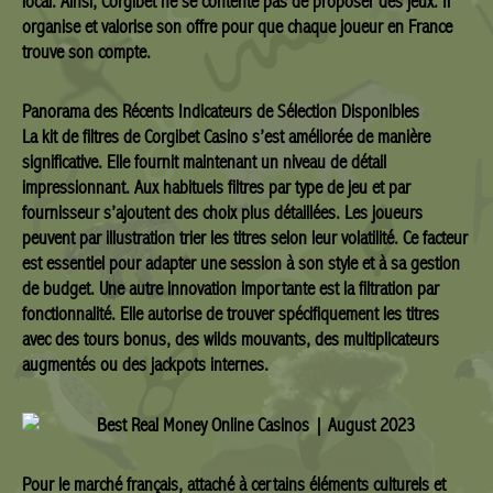
local. Ainsi, Corgibet ne se contente pas de proposer des jeux. Il
organise et valorise son offre pour que chaque joueur en France
trouve son compte.
Panorama des Récents Indicateurs de Sélection Disponibles
La kit de filtres de Corgibet Casino s’est améliorée de manière
significative. Elle fournit maintenant un niveau de détail
impressionnant. Aux habituels filtres par type de jeu et par
fournisseur s’ajoutent des choix plus détaillées. Les joueurs
peuvent par illustration trier les titres selon leur volatilité. Ce facteur
est essentiel pour adapter une session à son style et à sa gestion
de budget. Une autre innovation importante est la filtration par
fonctionnalité. Elle autorise de trouver spécifiquement les titres
avec des tours bonus, des wilds mouvants, des multiplicateurs
augmentés ou des jackpots internes.
Pour le marché français, attaché à certains éléments culturels et