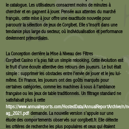
le catalogue. Les utilisateurs consacrent moins de minutes à
chercher et en gagnent à jouer. Pensée aux attentes du marché
français, cette mise à jour offre une exactitude nouvelle pour
parcourir la sélection de jeux de Corgibet. Elle s’inscrit dans une
tendance plus large du secteur, où individualisation et performance
deviennent primordiales.
La Conception derrière la Mise à Niveau des Filtres
Corgibet Casino n’a pas fait un simple relooking. Cette évolution est
le fruit d’une écoute attentive des retours des joueurs. Le but était
simple : supprimer les obstacles entre l’envie de jouer et le jeu lui-
même. En France, les joueurs ont des goûts marqués pour
certaines catégories, comme les machines à sous à l’ambiance
française ou les jeux de table traditionnels. Un filtrage standard ne
satisfaisait plus à cette
https://www.annualreports.com/HostedData/AnnualReportArchive/n/n
ag_2021.pdf
demande. La nouvelle version s’appuie sur une
étude des comportements observés sur corgibett.fr. Elle détecte
les critères de recherche les plus populaires et ceux qui étaient