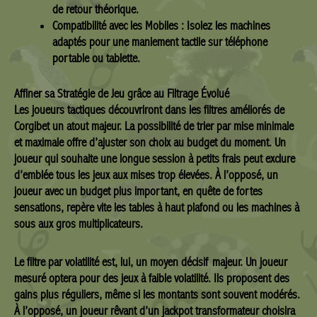
de retour théorique.
Compatibilité avec les Mobiles :
Isolez les machines
adaptés pour une maniement tactile sur téléphone
portable ou tablette.
Affiner sa Stratégie de Jeu grâce au Filtrage Évolué
Les joueurs tactiques découvriront dans les filtres améliorés de
Corgibet un atout majeur. La possibilité de trier par mise minimale
et maximale offre d’ajuster son choix au budget du moment. Un
joueur qui souhaite une longue session à petits frais peut exclure
d’emblée tous les jeux aux mises trop élevées. À l’opposé, un
joueur avec un budget plus important, en quête de fortes
sensations, repère vite les tables à haut plafond ou les machines à
sous aux gros multiplicateurs.
Le filtre par volatilité est, lui, un moyen décisif majeur. Un joueur
mesuré optera pour des jeux à faible volatilité. Ils proposent des
gains plus réguliers, même si les montants sont souvent modérés.
À l’opposé, un joueur rêvant d’un jackpot transformateur choisira