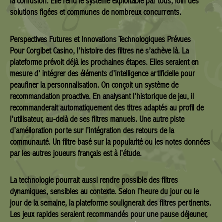
la confusion. Elle rend le système exploitable par tous, loin des
solutions figées et communes de nombreux concurrents.
Perspectives Futures et Innovations Technologiques Prévues
Pour Corgibet Casino, l’histoire des filtres ne s’achève là. La
plateforme prévoit déjà les prochaines étapes. Elles seraient en
mesure d’ intégrer des éléments d’intelligence artificielle pour
peaufiner la personnalisation. On conçoit un système de
recommandation proactive. En analysant l’historique de jeu, il
recommanderait automatiquement des titres adaptés au profil de
l’utilisateur, au-delà de ses filtres manuels. Une autre piste
d’amélioration porte sur l’intégration des retours de la
communauté. Un filtre basé sur la popularité ou les notes données
par les autres joueurs français est à l’étude.
La technologie pourrait aussi rendre possible des filtres
dynamiques, sensibles au contexte. Selon l’heure du jour ou le
jour de la semaine, la plateforme soulignerait des filtres pertinents.
Les jeux rapides seraient recommandés pour une pause déjeuner,