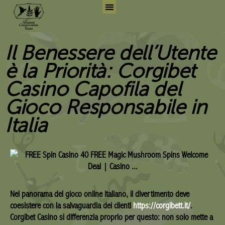
Skip
to
Search for:
Search But
content
Il Benessere dell’Utente
è la Priorità: Corgibet
Casino Capofila del
Gioco Responsabile in
Italia
Nel panorama del gioco online italiano, il divertimento deve
coesistere con la salvaguardia dei clienti
https://corgibett.it/
.
Corgibet Casino si differenzia proprio per questo: non solo mette a