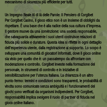
meccanismo di sicurezza più efficiente per tutti.
Un Impegno Reale Al di là delle Parole: Il Pensiero di Corgibet
Per Corgibet Casino, il gioco etico non è un insieme di obblighi da
rispettare. È una base che è alla radice della sua cultura d’impresa.
Il gestore muove da una convinzione: una società responsabile,
che salvaguarda attivamente i suoi utenti costruisce relazioni di
fiducia più solide e durature. Questa idea si riflette in ogni dettaglio
dell’esperienza utente, dalla registrazione al supporto. Lo scopo è
sviluppare una comunità di giocatori informati, dove il gioco online
sia visto per quello che è: un passatempo da affrontare con
moderazione e controllo. Corgibet investe nella formazione del
personale, in strumenti di controllo e in iniziative di
sensibilizzazione per l’utenza italiana. La chiarezza è un altro
punto fermo: termini e condizioni sono trasparenti, le probabilità di
vincita sono comunicate senza ambiguità e i funzionamenti dei
giochi sono verificati da organismi indipendenti. Per Corgibet,
responsabilità implica svolgere il ruolo di partner di fiducia nel
gioco online italiano.