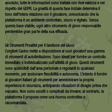
assoluto; tutte le informazioni sono trattate con riservatezza e nel
rispetto del GDPR. La gravità di questa fase iniziale determina il
tono dell’intera relazione con il giocatore, comunicando che la
piattaforma è un ambiente controllato, sicuro e vigilato. Senza
questa base stabile, ogni altro strumento di gioco responsabile
perderebbe gran parte della sua efficacia.
Gli Strumenti Proattivi per il Gestione del Gioco
Corgibet Casino mette a disposizione ai suoi giocatori una gamma
di strumenti di autolimitazione. Sono ideati per fornire un controllo
immediato e individualizzato sull’attività di gioco. Questi strumenti
sono accessibili dall’area personale e regolabili in qualsiasi
momento, per assicurare flessibilità e autonomia. L’intento è fornire
ai giocatori italiani gli strumenti per amministrare la propria
esperienza in sicurezza, anticipando situazioni di disagio prima che
nascano. Non sono occulti o complicati da trovare; al contrario, la
piattaforma li propone come una risorsa costruttiva e
raccomandata.