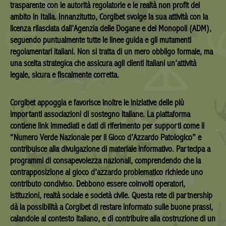
trasparente con le autorità regolatorie e le realtà non profit del
ambito in Italia. Innanzitutto, Corgibet svolge la sua attività con la
licenza rilasciata dall’Agenzia delle Dogane e dei Monopoli (ADM),
seguendo puntualmente tutte le linee guida e gli mutamenti
regolamentari italiani. Non si tratta di un mero obbligo formale, ma
una scelta strategica che assicura agli clienti italiani un’attività
legale, sicura e fiscalmente corretta.
Corgibet appoggia e favorisce inoltre le iniziative delle più
importanti associazioni di sostegno italiane. La piattaforma
contiene link immediati e dati di riferimento per supporti come il
“Numero Verde Nazionale per il Gioco d’Azzardo Patologico” e
contribuisce alla divulgazione di materiale informativo. Partecipa a
programmi di consapevolezza nazionali, comprendendo che la
contrapposizione al gioco d’azzardo problematico richiede uno
contributo condiviso. Debbono essere coinvolti operatori,
istituzioni, realtà sociale e società civile. Questa rete di partnership
dà la possibilità a Corgibet di restare informato sulle buone prassi,
calandole al contesto italiano, e di contribuire alla costruzione di un