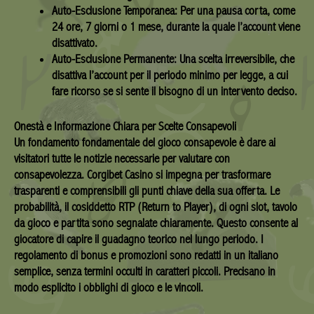
Auto-Esclusione Temporanea:
Per una pausa corta, come
24 ore, 7 giorni o 1 mese, durante la quale l’account viene
disattivato.
Auto-Esclusione Permanente:
Una scelta irreversibile, che
disattiva l’account per il periodo minimo per legge, a cui
fare ricorso se si sente il bisogno di un intervento deciso.
Onestà e Informazione Chiara per Scelte Consapevoli
Un fondamento fondamentale del gioco consapevole è dare ai
visitatori tutte le notizie necessarie per valutare con
consapevolezza. Corgibet Casino si impegna per trasformare
trasparenti e comprensibili gli punti chiave della sua offerta. Le
probabilità, il cosiddetto RTP (Return to Player), di ogni slot, tavolo
da gioco e partita sono segnalate chiaramente. Questo consente al
giocatore di capire il guadagno teorico nel lungo periodo. I
regolamento di bonus e promozioni sono redatti in un italiano
semplice, senza termini occulti in caratteri piccoli. Precisano in
modo esplicito i obblighi di gioco e le vincoli.