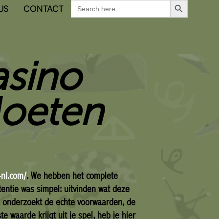
Search
US
CONTACT
for:
asino
Moeten
-nl.com/
. We hebben het complete
entie was simpel: uitvinden wat deze
n onderzoekt de echte voorwaarden, de
 waarde krijgt uit je spel, heb je hier