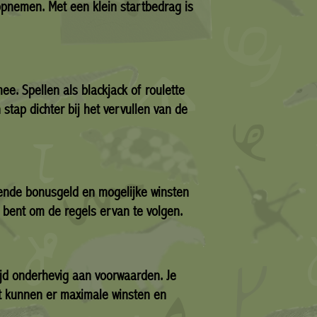
opnemen. Met een klein startbedrag is
e. Spellen als blackjack of roulette
stap dichter bij het vervullen van de
rende bonusgeld en mogelijke winsten
an bent om de regels ervan te volgen.
jd onderhevig aan voorwaarden. Je
t kunnen er maximale winsten en