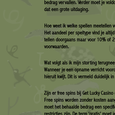
bedrag vervallen. Verder moet je vol
dat een grote uitdaging.
Hoe weet ik welke spellen meetellen 
Het aandeel per speltype vind je altij
tellen doorgaans maar voor 10% of 20%
voorwaarden.
Wat volgt als ik mijn storting terugn
Wanneer je een opname verricht voorda
hieruit kwijt. Dit is vermeld duidelij
Zijn er free spins bij Get Lucky Casino
Free spins worden zonder kosten aang
moet het behaalde bedrag een specifi
restricties zijn. De term ‘gratis’ moet