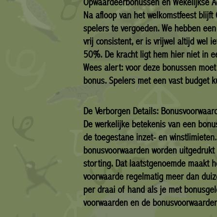
Opwaardeerbonussen en Wekelijkse Ac
Na afloop van het welkomstfeest blijf
spelers te vergoeden. We hebben een 
vrij consistent, er is vrijwel altijd 
50%. De kracht ligt hem hier niet in 
Wees alert: voor deze bonussen moet j
bonus. Spelers met een vast budget ku
De Verborgen Details: Bonusvoorwaar
De werkelijke betekenis van een bonu
de toegestane inzet- en winstlimieten.
bonusvoorwaarden worden uitgedrukt a
storting. Dat laatstgenoemde maakt 
voorwaarde regelmatig meer dan duize
per draai of hand als je met bonusgeld
voorwaarden en de bonusvoorwaarden 