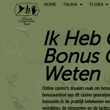
Skip
HOME
FAUNA
FLORA
to
content
Ik Heb 
Bonus G
Weten
Online casino’s draaien vaak om bonus
bonusaanbod van dit casino geanalysee
bonussen in de praktijk betekenen vo
voordelen, de minpunten en de tactisch