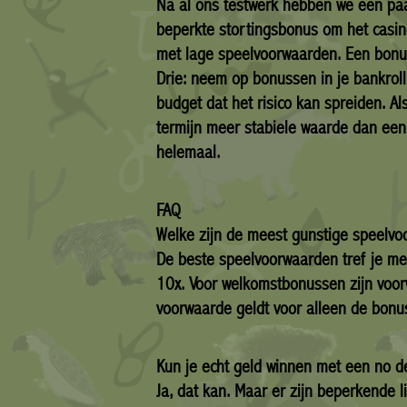
Na al ons testwerk hebben we een paar
beperkte stortingsbonus om het casino
met lage speelvoorwaarden. Een bon
Drie: neem op bonussen in je bankroll
budget dat het risico kan spreiden. A
termijn meer stabiele waarde dan een 
helemaal.
FAQ
Welke zijn de meest gunstige speelvo
De beste speelvoorwaarden tref je mee
10x. Voor welkomstbonussen zijn voor
voorwaarde geldt voor alleen de bonus
Kun je echt geld winnen met een no d
Ja, dat kan. Maar er zijn beperkende 