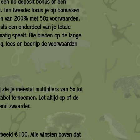
t een no deposit bonus of een
. Ten tweede: focus je op bonussen
en van 200% met 50x voorwaarden.
als een onderdeel van je totale
matig speelt. Die bieden op de lange
ng, lees en begrijp de voorwaarden
zie je meestal multipliers van 5x tot
bel te noemen. Let altijd op of de
end zwaarder.
rbeeld €100. Alle winsten boven dat