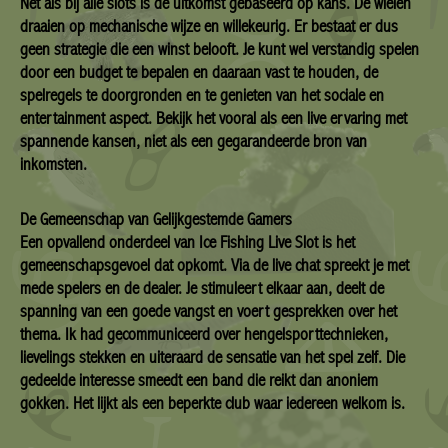
Net als bij alle slots is de uitkomst gebaseerd op kans. De wielen
draaien op mechanische wijze en willekeurig. Er bestaat er dus
geen strategie die een winst belooft. Je kunt wel verstandig spelen
door een budget te bepalen en daaraan vast te houden, de
spelregels te doorgronden en te genieten van het sociale en
entertainment aspect. Bekijk het vooral als een live ervaring met
spannende kansen, niet als een gegarandeerde bron van
inkomsten.
De Gemeenschap van Gelijkgestemde Gamers
Een opvallend onderdeel van Ice Fishing Live Slot is het
gemeenschapsgevoel dat opkomt. Via de live chat spreekt je met
mede spelers en de dealer. Je stimuleert elkaar aan, deelt de
spanning van een goede vangst en voert gesprekken over het
thema. Ik had gecommuniceerd over hengelsporttechnieken,
lievelings stekken en uiteraard de sensatie van het spel zelf. Die
gedeelde interesse smeedt een band die reikt dan anoniem
gokken. Het lijkt als een beperkte club waar iedereen welkom is.