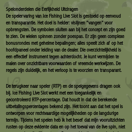
Spelonderdelen die Eerlijkheid Uitdragen
De spelervaring van Ice Fishing Live Slot is gestoeld op eenvoud
en transparantie. Het doel is helder: vislijnen “vangen” voor
opbrengsten. De symbolen sluiten aan bij het concept en zijn goed
te zien. De wielen spinnen zonder poespas. Er zijn geen complexe
bonusrondes met geheime bepalingen; alles speelt zich af op het
hoofdpaneel onder leiding van de dealer. Die overzichtelijkheid is
een effectief instrument tegen achterdocht. Je kunt vermijden te
malen over onzichtbare voorwaarden of vreemde werkwijzen. De
regels zijn duidelijk, en het verloop is te voorzien en transparant.
De terugkeer naar speler (RTP) en de spelgegevens dragen ook
bij. Ice Fishing Live Slot werkt met een toegankelijk en
gecontroleerd RTP-percentage. Dat houdt in dat de berekende
uitbetalingspercentages bekend zijn. Het toont aan dat het spel is
ontworpen voor rechtvaardige mogelijkheden op de langdurige
termijn. Tijdens het spelen heb ik het besef dat mijn vooruitzichten
rusten op deze evidente data en op het toeval van de live spin, niet