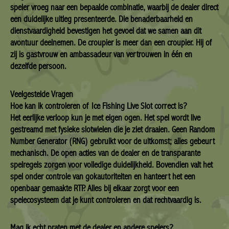
speler vroeg naar een bepaalde combinatie, waarbij de dealer direct
een duidelijke uitleg presenteerde. Die benaderbaarheid en
dienstvaardigheid bevestigen het gevoel dat we samen aan dit
avontuur deelnemen. De croupier is meer dan een croupier. Hij of
zij is gastvrouw en ambassadeur van vertrouwen in één en
dezelfde persoon.
Veelgestelde Vragen
Hoe kan ik controleren of Ice Fishing Live Slot correct is?
Het eerlijke verloop kun je met eigen ogen. Het spel wordt live
gestreamd met fysieke slotwielen die je ziet draaien. Geen Random
Number Generator (RNG) gebruikt voor de uitkomst; alles gebeurt
mechanisch. De open acties van de dealer en de transparante
spelregels zorgen voor volledige duidelijkheid. Bovendien valt het
spel onder controle van gokautoriteiten en hanteert het een
openbaar gemaakte RTP. Alles bij elkaar zorgt voor een
spelecosysteem dat je kunt controleren en dat rechtvaardig is.
Mag ik echt praten met de dealer en andere spelers?