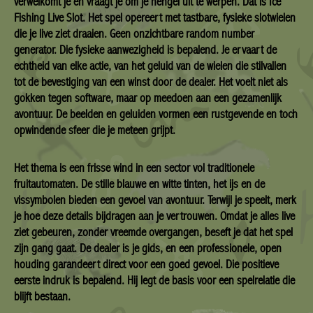
verwelkomt je en vraagt je om je hengel uit te werpen. Dat is Ice
Fishing Live Slot. Het spel opereert met tastbare, fysieke slotwielen
die je live ziet draaien. Geen onzichtbare random number
generator. Die fysieke aanwezigheid is bepalend. Je ervaart de
echtheid van elke actie, van het geluid van de wielen die stilvallen
tot de bevestiging van een winst door de dealer. Het voelt niet als
gokken tegen software, maar op meedoen aan een gezamenlijk
avontuur. De beelden en geluiden vormen een rustgevende en toch
opwindende sfeer die je meteen grijpt.
Het thema is een frisse wind in een sector vol traditionele
fruitautomaten. De stille blauwe en witte tinten, het ijs en de
vissymbolen bieden een gevoel van avontuur. Terwijl je speelt, merk
je hoe deze details bijdragen aan je vertrouwen. Omdat je alles live
ziet gebeuren, zonder vreemde overgangen, beseft je dat het spel
zijn gang gaat. De dealer is je gids, en een professionele, open
houding garandeert direct voor een goed gevoel. Die positieve
eerste indruk is bepalend. Hij legt de basis voor een spelrelatie die
blijft bestaan.