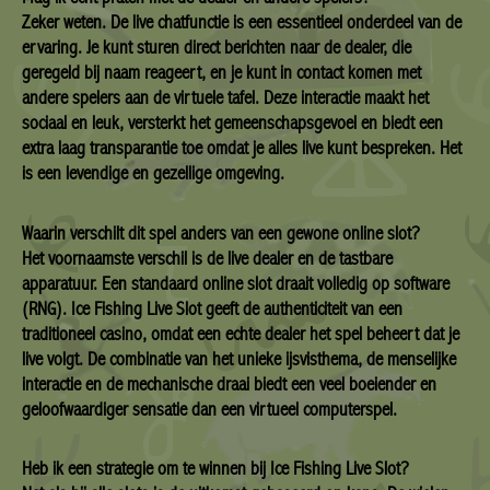
Zeker weten. De live chatfunctie is een essentieel onderdeel van de
ervaring. Je kunt sturen direct berichten naar de dealer, die
geregeld bij naam reageert, en je kunt in contact komen met
andere spelers aan de virtuele tafel. Deze interactie maakt het
sociaal en leuk, versterkt het gemeenschapsgevoel en biedt een
extra laag transparantie toe omdat je alles live kunt bespreken. Het
is een levendige en gezellige omgeving.
Waarin verschilt dit spel anders van een gewone online slot?
Het voornaamste verschil is de live dealer en de tastbare
apparatuur. Een standaard online slot draait volledig op software
(RNG). Ice Fishing Live Slot geeft de authenticiteit van een
traditioneel casino, omdat een echte dealer het spel beheert dat je
live volgt. De combinatie van het unieke ijsvisthema, de menselijke
interactie en de mechanische draai biedt een veel boeiender en
geloofwaardiger sensatie dan een virtueel computerspel.
Heb ik een strategie om te winnen bij Ice Fishing Live Slot?