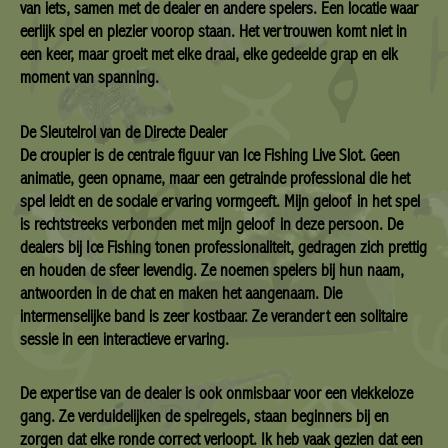
van iets, samen met de dealer en andere spelers. Een locatie waar
eerlijk spel en plezier voorop staan. Het vertrouwen komt niet in
een keer, maar groeit met elke draai, elke gedeelde grap en elk
moment van spanning.
De Sleutelrol van de Directe Dealer
De croupier is de centrale figuur van Ice Fishing Live Slot. Geen
animatie, geen opname, maar een getrainde professional die het
spel leidt en de sociale ervaring vormgeeft. Mijn geloof in het spel
is rechtstreeks verbonden met mijn geloof in deze persoon. De
dealers bij Ice Fishing tonen professionaliteit, gedragen zich prettig
en houden de sfeer levendig. Ze noemen spelers bij hun naam,
antwoorden in de chat en maken het aangenaam. Die
intermenselijke band is zeer kostbaar. Ze verandert een solitaire
sessie in een interactieve ervaring.
De expertise van de dealer is ook onmisbaar voor een vlekkeloze
gang. Ze verduidelijken de spelregels, staan beginners bij en
zorgen dat elke ronde correct verloopt. Ik heb vaak gezien dat een