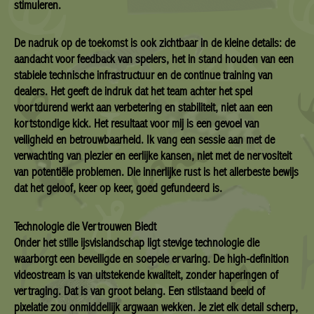
stimuleren.
De nadruk op de toekomst is ook zichtbaar in de kleine details: de
aandacht voor feedback van spelers, het in stand houden van een
stabiele technische infrastructuur en de continue training van
dealers. Het geeft de indruk dat het team achter het spel
voortdurend werkt aan verbetering en stabiliteit, niet aan een
kortstondige kick. Het resultaat voor mij is een gevoel van
veiligheid en betrouwbaarheid. Ik vang een sessie aan met de
verwachting van plezier en eerlijke kansen, niet met de nervositeit
van potentiële problemen. Die innerlijke rust is het allerbeste bewijs
dat het geloof, keer op keer, goed gefundeerd is.
Technologie die Vertrouwen Biedt
Onder het stille ijsvislandschap ligt stevige technologie die
waarborgt een beveiligde en soepele ervaring. De high-definition
videostream is van uitstekende kwaliteit, zonder haperingen of
vertraging. Dat is van groot belang. Een stilstaand beeld of
pixelatie zou onmiddellijk argwaan wekken. Je ziet elk detail scherp,