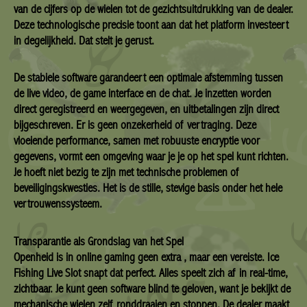
van de cijfers op de wielen tot de gezichtsuitdrukking van de dealer.
Deze technologische precisie toont aan dat het platform investeert
in degelijkheid. Dat stelt je gerust.
De stabiele software garandeert een optimale afstemming tussen
de live video, de game interface en de chat. Je inzetten worden
direct geregistreerd en weergegeven, en uitbetalingen zijn direct
bijgeschreven. Er is geen onzekerheid of vertraging. Deze
vloeiende performance, samen met robuuste encryptie voor
gegevens, vormt een omgeving waar je je op het spel kunt richten.
Je hoeft niet bezig te zijn met technische problemen of
beveiligingskwesties. Het is de stille, stevige basis onder het hele
vertrouwenssysteem.
Transparantie als Grondslag van het Spel
Openheid is in online gaming geen extra , maar een vereiste. Ice
Fishing Live Slot snapt dat perfect. Alles speelt zich af in real-time,
zichtbaar. Je kunt geen software blind te geloven, want je bekijkt de
mechanische wielen zelf ronddraaien en stoppen. De dealer maakt