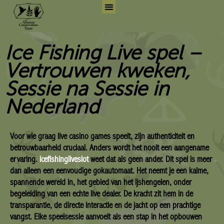
Skip
to
Search for:
Search But
content
Ice Fishing Live spel –
Vertrouwen kweken,
Sessie na Sessie in
Nederland
Voor wie graag live casino games speelt, zijn authenticiteit en
betrouwbaarheid cruciaal. Anders wordt het nooit een aangename
ervaring.
icefishingliveslot
weet dat als geen ander. Dit spel is meer
dan alleen een eenvoudige gokautomaat. Het neemt je een kalme,
spannende wereld in, het gebied van het ijshengelen, onder
begeleiding van een echte live dealer. De kracht zit hem in de
transparantie, de directe interactie en de jacht op een prachtige
vangst. Elke speelsessie aanvoelt als een stap in het opbouwen