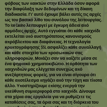
φόβους των παικτών στην Ελλάδα όσον αφορά
την διαφύλαξη των δεδομένων και τη δίκαιη
διαδικασία. Γι’ αυτό έχουμε βάλει αυτές τις αρχές
ως τον βασικό λίθο του συνόλου της λειτουργίας.
Το Ice Casino λειτουργεί με έγκυρη άδεια από
αρμόδιες αρχές. Αυτό εγγυάται ότι κάθε παιχνίδι
εκτελείται υπό αυστηρότατους κανονισμούς
απρόβλεπτου και διαφάνειας. Η τεχνολογία
κρυπτογράφησης SSL ασφαλίζει κάθε συναλλαγή
και κάθε στοιχείο των προσωπικών σας
πληροφοριών. Μοιάζει σαν να παίζετε μέσα σε
ένα ψηφιακό χρηματοκιβώτιο. Η ορθότητα των
παιχνιδιών μας ελέγχεται συνεχώς από
ανεξάρτητους φορείς, για να είναι σίγουρο ότι
κάθε αποτέλεσμα πηγάζει από την τύχη και τίποτα
άλλο. Υποστηρίζουμε επίσης ενεργά την
υπεύθυνη συμπεριφορά στο παιχνίδι. Δίνουμε
στα χέρια σας εργαλεία για να ρυθμίζετε τις
καταθέσεις σας, τα όρια σας και τη διάρκεια του