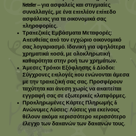
Neteller – για ασφαλείς και στιγμιαίες
συναλλαγές, με ένα επιπλέον επίπεδο
ασφάλειας για τα οικονομικά σας
πληροφορίες.
Τραπεζικές Εμβάσματα Μεταφορές:
Απευθείας από τον εγχώριο οικονομικό
σας λογαριασμό. Ιδανική για υψηλότερα
χρηματικά ποσά, με ολοκληρωτική
καθαρότητα στην ροή των χρημάτων.
Άμεσες Τρόποι Εξόφλησης & Δίοδοι:
Σύγχρονες επιλογές που ενώνονται άμεσα
με την τραπεζική σας σας. Προσφέρουν
ταχύτητα και άνεση χωρίς να απαιτείται
εγγραφή σας σε εξωτερικές πλατφόρμες.
Προπληρωμένες Κάρτες Πληρωμής &
Ανώνυμες Λύσεις:
Λύσεις για εκείνους
θέλουν ακόμα περισσότερο περισσότερο
έλεγχο των δαπανών των δαπανών τους.