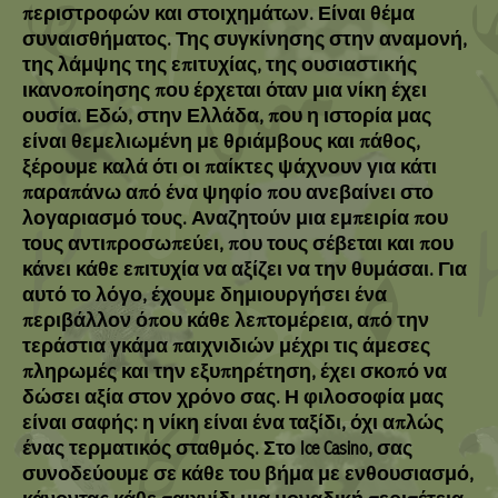
περιστροφών και στοιχημάτων. Είναι θέμα
συναισθήματος. Της συγκίνησης στην αναμονή,
της λάμψης της επιτυχίας, της ουσιαστικής
ικανοποίησης που έρχεται όταν μια νίκη έχει
ουσία. Εδώ, στην Ελλάδα, που η ιστορία μας
είναι θεμελιωμένη με θριάμβους και πάθος,
ξέρουμε καλά ότι οι παίκτες ψάχνουν για κάτι
παραπάνω από ένα ψηφίο που ανεβαίνει στο
λογαριασμό τους. Αναζητούν μια εμπειρία που
τους αντιπροσωπεύει, που τους σέβεται και που
κάνει κάθε επιτυχία να αξίζει να την θυμάσαι. Για
αυτό το λόγο, έχουμε δημιουργήσει ένα
περιβάλλον όπου κάθε λεπτομέρεια, από την
τεράστια γκάμα παιχνιδιών μέχρι τις άμεσες
πληρωμές και την εξυπηρέτηση, έχει σκοπό να
δώσει αξία στον χρόνο σας. Η φιλοσοφία μας
είναι σαφής: η νίκη είναι ένα ταξίδι, όχι απλώς
ένας τερματικός σταθμός. Στο Ice Casino, σας
συνοδεύουμε σε κάθε του βήμα με ενθουσιασμό,